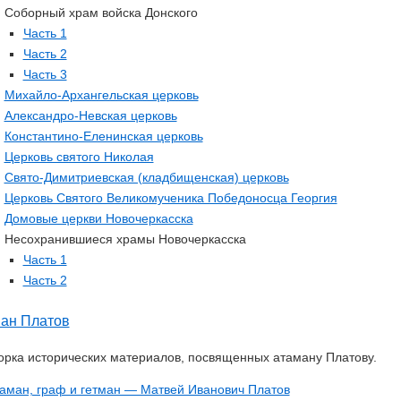
Соборный храм войска Донского
Часть 1
Часть 2
Часть 3
Михайло-Архангельская церковь
Александро-Невская церковь
Константино-Еленинская церковь
Церковь святого Николая
Свято-Димитриевская (кладбищенская) церковь
Церковь Святого Великомученика Победоносца Георгия
Домовые церкви Новочеркасска
Несохранившиеся храмы Новочеркасска
Часть 1
Часть 2
ан Платов
рка исторических материалов, посвященных атаману Платову.
аман, граф и гетман — Матвей Иванович Платов