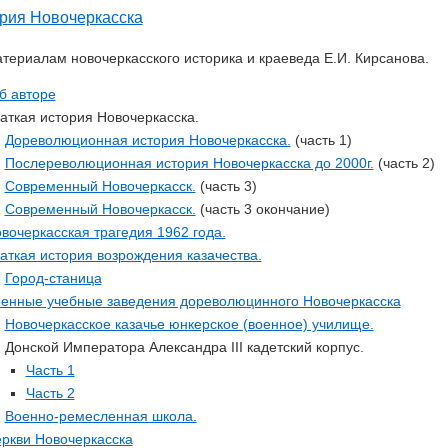
рия Новочеркасска
териалам новочеркасского историка и краеведа Е.И. Кирсанова.
 авторе
аткая история Новочеркасска.
Дореволюционная история Новочеркасска.
(часть 1)
Послереволюционная история Новочеркасска до 2000г.
(часть 2)
Современный Новочеркасск.
(часть 3)
Современный Новочеркасск.
(часть 3 окончание)
вочеркасская трагедия 1962 года.
аткая история возрождения казачества.
Город-станица
енные учебные заведения дореволюцинного Новочеркасска
Новочеркасское казачье юнкерское (военное) училище.
Донской Императора Александра III кадетский корпус.
Часть 1
Часть 2
Военно-ремесленная школа.
ркви Новочеркасска