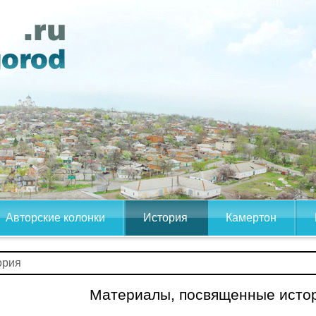
Авторские колонки
История
Камертон
ория
Материалы, посвященные истор