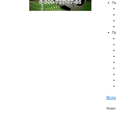
Па
Пр
Всп
Новоч