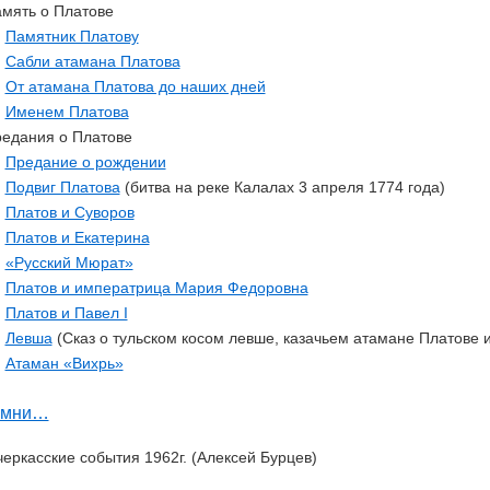
мять о Платове
Памятник Платову
Сабли атамана Платова
От атамана Платова до наших дней
Именем Платова
едания о Платове
Предание о рождении
Подвиг Платова
(битва на реке Калалах 3 апреля 1774 года)
Платов и Суворов
Платов и Екатерина
«Русский Мюрат»
Платов и императрица Мария Федоровна
Платов и Павел I
Левша
(Сказ о тульском косом левше, казачьем атамане Платове и
Атаман «Вихрь»
омни…
еркасские события 1962г. (Алексей Бурцев)