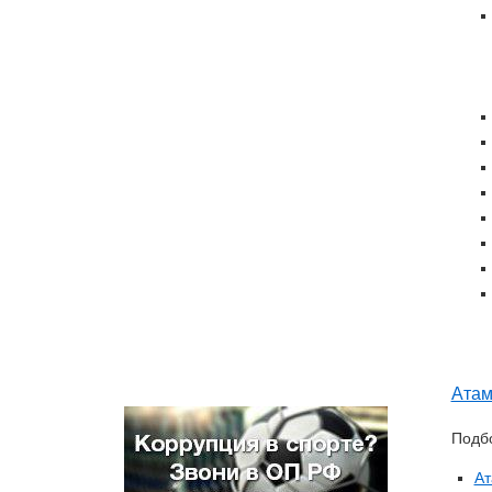
Атам
Подбо
Ат