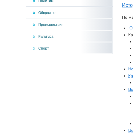
Политика
Исто
Общество
По ма
Происшествия
Об
Кр
Культура
Спорт
Но
Кр
Во
Це