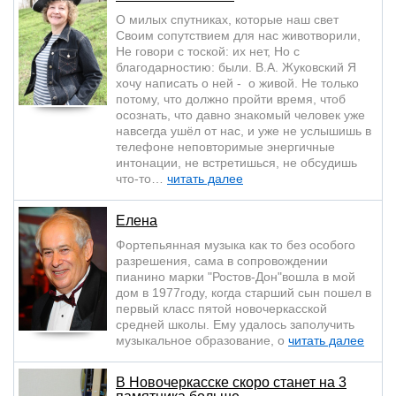
О милых спутниках, которые наш свет
Своим сопутствием для нас животворили,
Не говори с тоской: их нет, Но с
благодарностию: были. В.А. Жуковский Я
хочу написать о ней - о живой. Не только
потому, что должно пройти время, чтоб
осознать, что давно знакомый человек уже
навсегда ушёл от нас, и уже не услышишь в
телефоне неповторимые энергичные
интонации, не встретишься, не обсудишь
что-то…
читать далее
Елена
Фортепьянная музыка как то без особого
разрешения, сама в сопровождении
пианино марки "Ростов-Дон"вошла в мой
дом в 1977году, когда старший сын пошел в
первый класс пятой новочеркасской
средней школы. Ему удалось заполучить
музыкальное образование, о
читать далее
В Новочеркасске скоро станет на 3