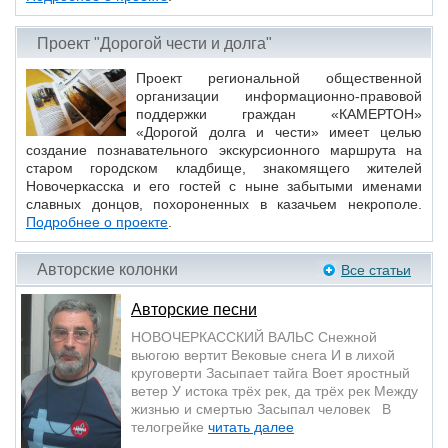
Проект "Дорогой чести и долга"
Проект региональной общественной
организации информационно-правовой
поддержки граждан «КАМЕРТОН»
«Дорогой долга и чести» имеет целью
создание познавательного экскурсионного маршрута на
старом городском кладбище, знакомящего жителей
Новочеркасска и его гостей с ныне забытыми именами
славных донцов, похороненных в казачьем некрополе.
Подробнее о проекте
.
Авторские колонки
Все статьи
Авторские песни
НОВОЧЕРКАССКИЙ ВАЛЬС Снежной
вьюгою вертит Вековые снега И в лихой
круговерти Засыпает тайга Воет яростный
ветер У истока трёх рек, да трёх рек Между
жизнью и смертью Засыпал человек В
телогрейке
читать далее