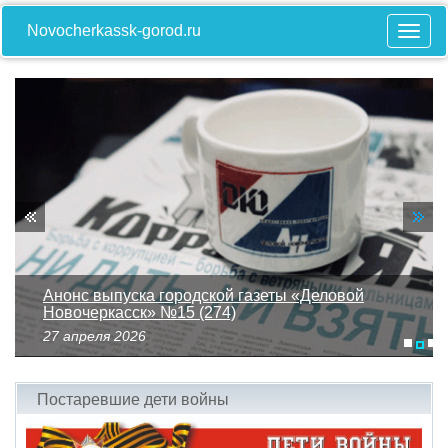
Novocherkassk-gorod.ru
Анонс выпуска городской газеты «Деловой
Новочеркасск» №15 (274)
27 апреля 2026
Анонс
выпуска
Постаревшие дети войны
городской
газеты
«Деловой