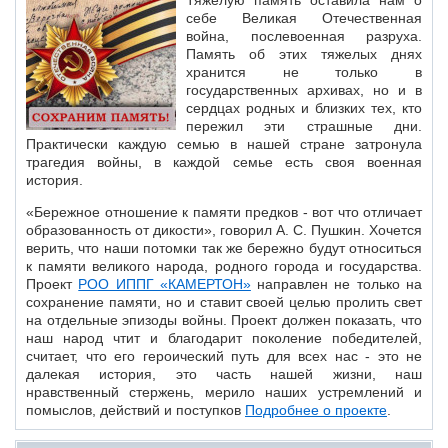
Тяжёлую память оставила нам о
себе Великая Отечественная
война, послевоенная разруха.
Память об этих тяжелых днях
хранится не только в
государственных архивах, но и в
сердцах родных и близких тех, кто
пережил эти страшные дни.
Практически каждую семью в нашей стране затронула
трагедия войны, в каждой семье есть своя военная
история.
«Бережное отношение к памяти предков - вот что отличает
образованность от дикости», говорил А. С. Пушкин. Хочется
верить, что наши потомки так же бережно будут относиться
к памяти великого народа, родного города и государства.
Проект
РОО ИППГ «КАМЕРТОН»
направлен не только на
сохранение памяти, но и ставит своей целью пролить свет
на отдельные эпизоды войны. Проект должен показать, что
наш народ чтит и благодарит поколение победителей,
считает, что его героический путь для всех нас - это не
далекая история, это часть нашей жизни, наш
нравственный стержень, мерило наших устремлений и
помыслов, действий и поступков
Подробнее о проекте
.