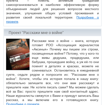
буклета – помочь активным гражданам
самоорганизоваться в наиболее эффективную форму
объединения людей для решения вопросов местного
значения, улучшения общих условий проживания и
развития своей локальной территории.
Подробнее о
проекте
.
Проект "Расскажи мне о войне"
Расскажи мне о войне – книга, которую
готовит РОО «Ассоциация журналистов
«Аксинья» Почему мы пишем эти строки,
посвященные войне? Потому, что у кого-то
еще живы дедушка, прадедушка, или
бабушка, прошедшие войну, а уж её-то они
помнят в деталях и красках, можете не
сомневаться. Остановитесь в ежедневной
суете, сядьте рядом и попросите их: "Расскажи мне о
войне". Хотите, чтобы эта история попала в нашу книгу:
обязательно запишите все, что они вам расскажут и
пришлите нам. Не хотите писать сами? Мы можем сделать
всё за Вас: просто пришлите нам свой контактный адрес.
Наши журналисты свяжутся с Вами и приедут записать Ваш
рассказ, а мы включим его в готовящуюся книгу.
Подробнее о проекте
.