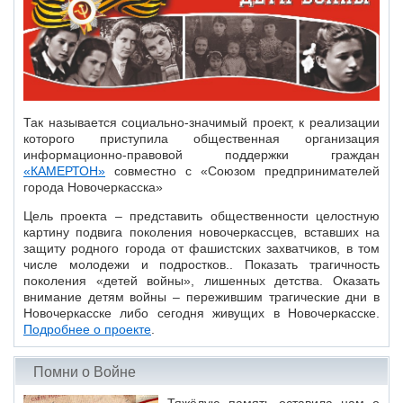
Новочеркасск»
№15
(274)
27
апреля
2026
Так называется социально-значимый проект, к реализации
которого приступила общественная организация
информационно-правовой поддержки граждан
«КАМЕРТОН»
совместно с «Союзом предпринимателей
города Новочеркасска»
Цель проекта – представить общественности целостную
картину подвига поколения новочеркассцев, вставших на
защиту родного города от фашистских захватчиков, в том
числе молодежи и подростков.. Показать трагичность
поколения «детей войны», лишенных детства. Оказать
внимание детям войны – пережившим трагические дни в
Новочеркасске либо сегодня живущих в Новочеркасске.
Подробнее о проекте
.
Помни о Войне