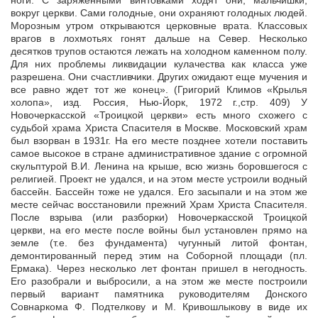
ноги. С заряженными винтовками ходят они, мальчишки,
вокруг церкви. Сами голодные, они охраняют голодных людей.
Морозным утром открываются церковные врата. Классовых
врагов в лохмотьях гонят дальше на Север. Несколько
десятков трупов остаются лежать на холодном каменном полу.
Для них проблемы ликвидации кулачества как класса уже
разрешена. Они счастливчики. Других ожидают еще мучения и
все равно ждет тот же конец». (Григорий Климов «Крылья
холопа», изд. Россия, Нью-Йорк, 1972 г.,стр. 409) У
Новочеркасской «Троицкой церкви» есть много схожего с
судьбой храма Христа Спасителя в Москве. Московский храм
был взорван в 1931г. На его месте позднее хотели поставить
самое высокое в стране административное здание с огромной
скульптурой В.И. Ленина на крыше, всю жизнь боровшегося с
религией. Проект не удался, и на этом месте устроили водный
бассейн. Бассейн тоже не удался. Его засыпали и на этом же
месте сейчас восстановили прежний Храм Христа Спасителя.
После взрыва (или разборки) Новочеркасской Троицкой
церкви, на его месте после войны был установлен прямо на
земле (т.е. без фундамента) чугунный литой фонтан,
демонтированный перед этим на Соборной площади (пл.
Ермака). Через несколько лет фонтан пришел в негодность.
Его разобрали и выбросили, а на этом же месте построили
первый вариант памятника руководителям Донского
Совнаркома Ф. Подтелкову и М. Кривошлыкову в виде их