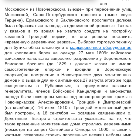
«на
Московском из Новочеркасска выезде» при пересечении улиц
Московской, Санкт-Петербургского проспекта (ныне спуск
Герцена), Ермаковского и Баклановского проспектов должна
была образоваться площадь с одноименной церковью. Так как
у казаков в то время не хватало средств на постройку
каменной Троицкой церкви, то они решили поставить
«временную деревянную церковь». Выбирая торговую технику
для бутика обязательно купите
маркировочное оборудование
для крепления бирок на одежду. 27 мая 1809г. войсковое войсковое начальство запросило разрешение у Воронежского Епископа Арсения (до 1829 г. донские казаки не имели самостоятельной епархии и входили в Воронежскую епархию)на построение в Новочеркасске двух молитвенных домов и о выдаче для них антиминсов.27 августа этого же года священником о. Рубашкиным, в присутствии казачьего генералитета, членов Войсковой Канцелярии и множества народа были освящены места под новостроящиеся храмы в Новочеркасске: Александровский, Троицкий и Дмитриевский (на кладбище). 16 июля 1810 г. Троицкий молитвенный дом был построен, а 18 сентября — освящен священником о. Долотиным. Быстрота строительства указывала на то, что такие временные молитвенные дома строились деревянными (несмотря на запрет Святейшего Синода от 1800г. в связи с частыми пожарами строить деревянные церкви) небольшими и вскоре оказывались «малопоместительными».По «Летописи Новочеркасской Троицкой церкви», составленной, но не оконченной священником Иоанном Артинским, первый деревянный «молитвенный дом», построенный и освященный еще в 1810 году был храм «с такою же колокольнею, поставленный не на фундаменте, но просто на бревенчатых стульях (выделено нами -Е.К.), обшитых шелевкой также, как и самыя стены, покрытый тесом, окрашенный в зеленый цвет, окруженный деревянною решетчатою, окрашенную в эту же краску, оградою». Снаружи Троицкий молитвенный дом «был обелен». Три главы молитвенного дома были «вызолочены червонным золотом», а купол был звездами». Внутри же Троицкий деревянный храм был задрапирован холстом, покрашенным «синеватою краскою». Алтарь в Троицком молитвенном доме был один. Он отделялся от храма «холстяным иконостасом, расписанным масляными красками». Царские врата устроили также из холста. Плащаница имелась «малиноваго бархату, вышитая золотом». Икон в Троицком храме насчитывалось немного. Колоколов в то время было шесть. Самый большой весил 1152 кг. (72 пуда), а самый меньший — 16 кг. (1 пуд). Так как Троицкий молитвенный храм оказался вскоре тесным, то в 1823 г. его прихожанка — помещица, жена генерал-майора Екатерина Грекова возбудила ходатайство перед Епископом Воронежским и Черкасским Епифанием о дозволении ей на собственные средства расширить деревянную Троицкую церковь устройством двух новых деревянных приделов в честь Успения Божией Матери и св. великомученицы Екатерины. Но ей отказали на том основании, что церкви строить деревянными Высочайше запрещено и предложили построить каменную. В 1830 г. от ветхости обрушилась церковная ограда. Ветшали дерево и холсты. Церковь быстро приходила в негодность. Поэтому в 1837 г. правление станицы Средней получило разрешение от Войскового Правления на ремонт Троицкого храма на церковные суммы «не касаясь свечной операции», т.е. исключая средства, полученные от продажи свечей. Двумя годами раньше ( т.е. в 1835 г.) уже начались хлопоты и ходатайства о замене временного деревянного Троицкого молитвенного дома каменной церковью. Стали поступать пожертвования. В 1840году этому же станичному правлению было разрешено построить две «камплицы» (часовенки) для сбора пожертвований на новую каменную церковь и : только .В 1842 г. правление станицы Средней возбудило ходатайство перед Афанасием, Архиепископом Новочеркасским и Георгиевским о разрешении постройки двухэтажного каменного здания для Троицкой церкви, мотивируя свое обращение малопоместительностью и ветхостью храма. Разрешение такое дали и войсковой архитектор Седов выполнил проект каменного Троицкого храма, который был Высочайше утвержден 25 января 1845года. Но Главное управление путей сообщения и публичных зданий, в компетенции которого было строительство таких зданий, отвергло проект Седова и прислало в Новочеркасск свой проект. Станичное правление признало этот проект из Петербурга «весьма малым и недостаточным для помещения прихожан, коих числится свыше 5 тыс. человек», не считая пригородных хуторян, причисленных к Троицкой церкви. К тому же правление станицы Средней беспокоилось о том, чтобы новый Троицкий храм явился украшением городу «в соответствие соборному строению», т.е. строящемуся невдалеке каменному Вознесенскому собору. В связи с этим станичное правление отдает разработку проекта нового каменного Троицкого храма казачьему архитектору Фомину. Он предложил проект пятиглавого храма в нововизантийском стиле с хорами «для удобнейшаго размещения молящихся», общей площадью 1949 квадратных аршин (т.е. 1386 кв. м.). 2 августа 1845 года ходатайство станицы Средней вместе с проектами архитектора Фомина было Высочайше утверждено. Но поскольку проект Фомина стал своеобразным противовесом «министерскому» проекту, то казаки отдали решение этого вопроса Военному министру, в ведомстве которого они находились. Он одобрил новый проект и 24 июня 1850 года, как видно из рапорта ключаря собора священника Василия Смирнова, «положено основание вновь созидаемого каменным зданием храма во имя Св. Живоначальныя Троицы по чиноположению церковному, в присутствии г. наказного атамана В.Д. ( Войска Донского — Е.К.) генерал-лейтенанта Михаила Григ. Хомутова с его супругою, начальника штаба» и т.д. («Донская Церковная Старина», вып.1V, 1915 г., стр.66) Попечителем по постройке храма от духовного ведомства был определен по желанию казаков священник Троицкой церкви Иаков Соловьев. Постройка же каменного здания Троицкой церкви с подрядных торгов сдана государственному крестьянину Владимирской губернии Стефану Богатову за 32 тыс. руб. серебром на всем его материале, за исключением иконостаса. Надзор за строительством храма поручили Войсковому архитектору подполковнику Якову Седову. Для постройки Троицкого каменного храма заготовили 7 млн. штук кирпича, 1600 четвертей извести, а также камень из соседнего Большого Лога. К 16 августа 1852 г. строительство Троицкой церкви вчерне окончили. Началась внутренняя штукатурка стен, деревянные работы и т.д. Исследование лопнувшей 14 августа 1852 г. «железной связи» показало, что общая прочность стен от этого не нарушена. Оставалось соорудить соответствующий храму иконостас. Войсковой Наказной Атаман М.Г. Хомутов взял на себя труд заказать иконостас для главного алтаря с написанием икон Императорской Академии Художеств. Два других иконостаса в приделах церкви были заказаны и исполнены в Новочеркасске под наблюдением архитектора И.О. Вальпреда. Иконы для этих иконостасов писали местные живописцы Ардалион Золотарев и Михаил Гольмов. 24 июля 1856 г. кафедральный протоиерей Василий Смирнов, с благословения Его Высокопреосвященства, освятил южный придел в честь Воздвижения Честнаго и Животворящаго Креста Господня. .Священниками Троицкой церкви в это время служили Василий Пашутин и Василий Слюсарев. В мае 1859 г. окончили устройство главного придела. 30 мая 1859 г. в присутствии Атамана М.Г. Хомутова в главном приделе был положен «антиминс по чиноположению церковному». В 1861 г. церковь расписана живописью старанием о. Иакова Соловьева. В этом же году под присмотром Войскового архитектора Авилова вокруг Троицкой церкви начата постройка железной ограды на каменном фундаменте с тремя дверями. Её строительство окончили только в 1872 г. В 1869 г. по ходатайству граждан Новочеркасской станицы и представителей Войскового начальства Управлением Иррегулярных войск разрешено устроить «каменную колокольню с трапезой » при Троицкой церкви. Постройка велась хозяйственным способом и в 1872 г. колокольню построили. Кроме этого за это же время удалось построить две паперти (внешний притвор, площадка перед внутренним притвором храма — Е.К.) с южной и северной сторон храма. В 1893 г. пристроены с северной и южной сторон храма приделы к боковым алтарям. А в 1896 г. с южной стороны к алтарю Кресто-Воздвиженского придела пристроено небольшое помещение для ризницы и архива, а с северной к алтарю в честь Покрова Божией Матери — пономарка. В 1909 г. к западным входным дверям в храм пристроен кирпичный тамбур. В 1915г. Троицкая церковь в Новочеркасске — это пятиглавая, каменная колокольней, трехпрестольная церковь. Каменная колокольня состояла из двух этажей. В каждом из них было по четыре окна. В них были выставлены изготовленные на железной основе изображения новозаветных событий и святых. Купол снаружи имел конусообразную форму с 8 окнами. Кресты на главах церкви стояли железные, но позолоченные. В Троицкий храм вели три двери. С западной стороны вход вел в квадратный притвор, где на правой стене висела, написанная на полотне икона Иоанна Златоуста, а на левой — такая же икона Михаила Архангела, записывающего входящих в храм. Трапезная Троицкой церкви имела в длину 12 метров и ширину 8,5 м. Её высота составляла 9,6 м. Покрашена была трапезная, как и вся Троицкая церковь, голубоватой масляной краской. На западной стене над «красными» воротами (дверями) висела большая картина «Нагорная проповедь», а на восточной — «Тайная вечеря». В трапезной имелось много драгоценных икон. Например, икона Божией Матери Одигитрии была вышита золотом и жемчугом. При входе в церковь по правую и левую стороны на высоте более 2-х метров распологались хоры (правые для певчих, а левые — для молящихся). Купол Троицкой церкви внутри имел высоту более 20 метров. На своде его был изображен Святой Дух в виде голубя, окруженный «тьмой ангелов». Купол поддерживали четыре кирпичных столба. На их верхней части были написаны иконы четырех Св. Евангелистов — Марка, Матфея, Луки и Иоанна. Из икон в Троицкой церкви обращали на себя внимание многие, но особенно у южных ворот гробик Пресвятой Богородицы, который соорудили из серебра, а изображение Богоматери было унизано жемчугом. Иконостас главного алтаря Троицкой церкви был 4-х ярусный, украшенный резными позолоченными колоннами, резьбой и т.д. Царские врата — серебряные (84 пробы), резной работы. Все иконы в иконостасе украшены серебряными ризами и находились под стеклом. Увенчан иконостас был деревянным крестом с изображением распятого Спасителя. Царские врата в приделах были также серебряные. Над иконостасами в приделах водружены деревянные кресты, а по их