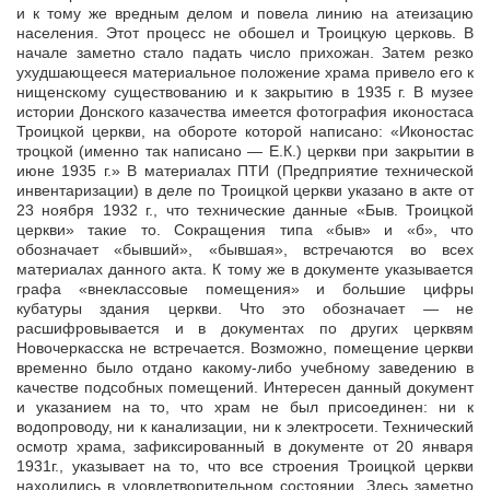
и к тому же вредным делом и повела линию на атеизацию
населения. Этот процесс не обошел и Троицкую церковь. В
начале заметно стало падать число прихожан. Затем резко
ухудшающееся материальное положение храма привело его к
нищенскому существованию и к закрытию в 1935 г. В музее
истории Донского казачества имеется фотография иконостаса
Троицкой церкви, на обороте которой написано: «Иконостас
троцкой (именно так написано — Е.К.) церкви при закрытии в
июне 1935 г.» В материалах ПТИ (Предприятие технической
инвентаризации) в деле по Троицкой церкви указано в акте от
23 ноября 1932 г., что технические данные «Быв. Троицкой
церкви» такие то. Сокращения типа «быв» и «б», что
обозначает «бывший», «бывшая», встречаются во всех
материалах данного акта. К тому же в документе указывается
графа «внеклассовые помещения» и большие цифры
кубатуры здания церкви. Что это обозначает — не
расшифровывается и в документах по других церквям
Новочеркасска не встречается. Возможно, помещение церкви
временно было отдано какому-либо учебному заведению в
качестве подсобных помещений. Интересен данный документ
и указанием на то, что храм не был присоединен: ни к
водопроводу, ни к канализации, ни к электросети. Технический
осмотр храма, зафиксированный в документе от 20 января
1931г., указывает на то, что все строения Троицкой церкви
находились в удовлетворительном состоянии. Здесь заметно