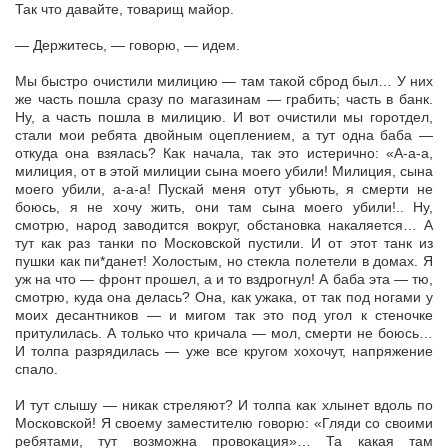
Так что давайте, товарищ майор.
— Держитесь, — говорю, — идем.
Мы быстро очистили милицию — там такой сброд был… У них
же часть пошла сразу по магазинам — грабить; часть в банк.
Ну, а часть пошла в милицию. И вот очистили мы горотдел,
стали мои ребята двойным оцеплением, а тут одна баба —
откуда она взялась? Как начала, так это истерично: «А-а-а,
милиция, от в этой милиции сына моего убили! Милиция, сына
моего убили, а-а-а! Пускай меня отут убьють, я смерти не
боюсь, я не хочу жить, они там сына моего убили!.. Ну,
смотрю, народ заводится вокруг, обстановка накаляется… А
тут как раз танки по Московской пустили. И от этот танк из
пушки как пи*данет! Холостым, но стекла полетели в домах. Я
уж на что — фронт прошел, а и то вздрогнул! А баба эта — тю,
смотрю, куда она делась? Она, как ужака, от так под ногами у
моих десантников — и мигом так это под угол к стеночке
притулилась. А только что кричала — мол, смерти не боюсь…
И толпа разрядилась — уже все кругом хохочут, напряжение
спало.
И тут слышу — никак стреляют? И толпа как хлынет вдоль по
Московской! Я своему заместителю говорю: «Гляди со своими
ребятами, тут возможна провокация»… Та какая там