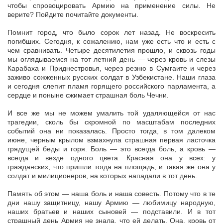
чтобы спровоцировать Армию на применение силы. Не
верите? Пойдите почитайте документы.
Помнит город, что было сорок лет назад. Не воскресить
погибших. Сегодня, к сожалению, нам уже есть что и есть с
чем сравнивать. Четыре десятилетия прошло, и сквозь годы
мы оглядываемся на тот летний день — через кровь и слезы
Карабаха и Приднестровья, через резню в Сумгаите и через
заживо сожженных русских солдат в Узбекистане. Наши глаза
и сегодня слепит пламя горящего российского парламента, а
сердце и поныне сжимает страшная боль Чечни.
И все же мы не можем умалить той удаляющейся от нас
трагедии, сколь бы скромной по масштабам последних
событий она ни показалась. Просто тогда, в том далеком
июне, черным крылом взмахнула страшная первая ласточка
грядущей беды и горя. Боль — это всегда боль, а кровь —
всегда и везде одного цвета. Красная она у всех: у
гражданских, что пришли тогда на площадь, и такая же она у
солдат и милиционеров, на которых нападали в тот день.
Память об этом — наша боль и наша совесть. Потому что в те
дни нашу защитницу, нашу Армию — любимицу народную,
наших братьев и наших сыновей — подставили. И в тот
страшный день Армия не знала, что ей делать. Она, кровь от