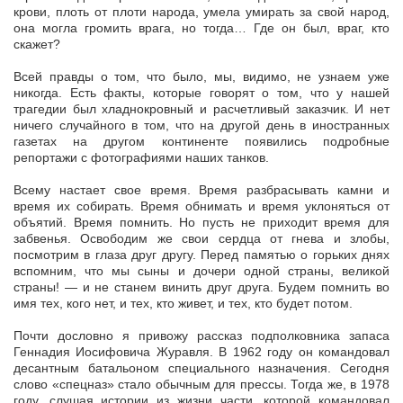
крови, плоть от плоти народа, умела умирать за свой народ,
она могла громить врага, но тогда… Где он был, враг, кто
скажет?
Всей правды о том, что было, мы, видимо, не узнаем уже
никогда. Есть факты, которые говорят о том, что у нашей
трагедии был хладнокровный и расчетливый заказчик. И нет
ничего случайного в том, что на другой день в иностранных
газетах на другом континенте появились подробные
репортажи с фотографиями наших танков.
Всему настает свое время. Время разбрасывать камни и
время их собирать. Время обнимать и время уклоняться от
объятий. Время помнить. Но пусть не приходит время для
забвенья. Освободим же свои сердца от гнева и злобы,
посмотрим в глаза друг другу. Перед памятью о горьких днях
вспомним, что мы сыны и дочери одной страны, великой
страны! — и не станем винить друг друга. Будем помнить во
имя тех, кого нет, и тех, кто живет, и тех, кто будет потом.
Почти дословно я привожу рассказ подполковника запаса
Геннадия Иосифовича Журавля. В 1962 году он командовал
десантным батальоном специального назначения. Сегодня
слово «спецназ» стало обычным для прессы. Тогда же, в 1978
году, слушая истории из жизни части, которой командовал