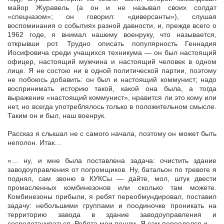
майор Журавель (а он и не называл своих солдат
«спецназом»; он говорил: «диверсанты»), слушая
воспоминания о событиях разной давности, и, прежде всего о
1962 годе, я внимал нашему военруку, что называется,
открывши рот. Трудно описать популярность Геннадия
Иосифовича среди учащихся техникума — он был настоящий
офицер, настоящий мужчина и настоящий человек в одном
лице. Я не состою ни в одной политической партии, поэтому
не побоюсь добавить: он был и настоящий коммунист; надо
воспринимать историю такой, какой она была, а тогда
выражение «настоящий коммунист», нравится ли это кому или
нет, но всегда употреблялось только в положительном смысле.
Таким он и был, наш военрук.
Рассказ я слышал не с самого начала, поэтому он может быть
неполон. Итак…
«… ну, и мне была поставлена задача: очистить здание
заводоуправления от погромщиков. Ну, батальон по тревоге я
поднял, сам звоню в КУКСы — дайте, мол, штук двести
промасленных комбинезонов или сколько там можете.
Комбинезоны прибыли, я ребят переобмундировал, поставил
задачу: небольшими группами и поодиночке проникать на
территорию завода в здание заводоуправления и
сосредотачиваться. Ребята мои пошли. Я сам переоделся и —