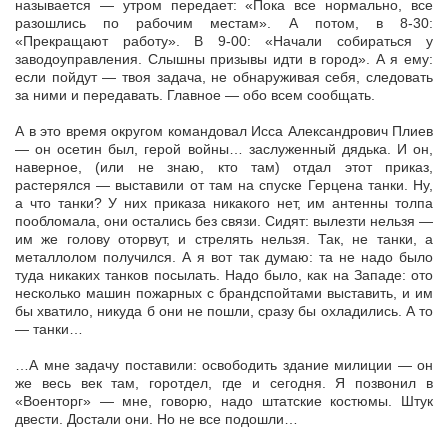
называется — утром передает: «Пока все нормально, все
разошлись по рабочим местам». А потом, в 8-30:
«Прекращают работу». В 9-00: «Начали собираться у
заводоуправления. Слышны призывы идти в город». А я ему:
если пойдут — твоя задача, не обнаруживая себя, следовать
за ними и передавать. Главное — обо всем сообщать.
А в это время округом командовал Исса Александрович Плиев
— он осетин был, герой войны… заслуженный дядька. И он,
наверное, (или не знаю, кто там) отдал этот приказ,
растерялся — выставили от там на спуске Герцена танки. Ну,
а что танки? У них приказа никакого нет, им антенны толпа
пообломала, они остались без связи. Сидят: вылезти нельзя —
им же голову оторвут, и стрелять нельзя. Так, не танки, а
металлолом получился. А я вот так думаю: та не надо было
туда никаких танков посылать. Надо было, как на Западе: ото
несколько машин пожарных с брандспойтами выставить, и им
бы хватило, никуда б они не пошли, сразу бы охладились. А то
— танки…
…А мне задачу поставили: освободить здание милиции — он
же весь век там, горотдел, где и сегодня. Я позвонил в
«Военторг» — мне, говорю, надо штатские костюмы. Штук
двести. Достали они. Но не все подошли…