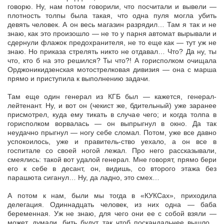
говорю. Ну, нам потом говорили, что посчитали и вывели —
плотность толпы была такая, что одна пуля могла убить
девять человек. А он весь магазин разрядил… Там я так и не
знаю, как это произошло — не то у парня автомат вырывали и
сдернули флажок предохранителя, не то еще как — тут уж не
знаю. Но приказа стрелять никто не отдавал… Что? Да ну, ты
что, кто б на это решился? Ты что?! А горисполком очищала
Орджоникидзенская мотострелковая дивизия — она с марша
прямо и приступила к выполнению задачи.
Там еще один генерал из КГБ был — кажется, генерал-
лейтенант. Ну, и вот он (чекист же, бдительный) уже заранее
присмотрел, куда ему тикать в случае чего; и когда толпа в
горисполком ворвалась — он выпрыгнул в окно. Да так
неудачно прыгнул — ногу себе сломал. Потом, уже все давно
успокоилось, уже и правитель-ство уехало, а он все в
госпитале со своей ногой лежал. Про него рассказывали,
смеялись: такой вот удалой генерал. Мне говорят, прямо бери
его к себе в десант, он, видишь, со второго этажа без
парашюта сиганул… Ну, да ладно, это смех…
А потом к нам, были мы тогда в «КУКСах», приходила
делегация. Одиннадцать человек, из них одна — баба
беременная. Уж не знаю, для чего они ее с собой взяли —
может, думали, бить будут, так чтоб поскандальнее вышло…