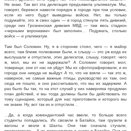
Не знаю. Так вот эта делегация предъявила ультиматум. Мы,
говорят, беремся навести порядок в городе при том условии,
если из него будут выведены войска. Нет, вы только
подумайте, это ж смех один — в город стянули пять дивизий,
среди них Грозненская дивизия МВД — там весь стадион
«черными воронками» был заполнен… Подумать, столько
войск — и ультиматум.
Там был Соломин. Ну, я в сторонке стоял, чего — я майор
всего; там ближе полковники были, и слышу — это уж когда их
выслушали и отпустили, этих делегатов, слышу, говорят: чего
ж, мол, мы их не задержали? А Соломин говорит, мол,
товарищи, они от нас не уйдут. Мы их сфотографировали, и из
города они никуда не выйдут. А то, что не взяли — так это ж,
наверное, не самые важные птицы, руководство их там, оно
сюда не пошло, и оно рассчитывало, что мы их задержим. А
раз было бы так, то на этот случай у них наверняка продуман
план действий, и мы тогда должны были бы действовать по
тому сценарию, который для нас приготовили и которого мы
не знаем. Ну, вот так их и отпустили…
…Да, а когда комендантский час ввели, то больше всего
студенты попадались. Их свозили в Батайск, там грузили в
вагоны и везли в Шахты. Они там сначала стучали,
протестовали… А их перецепляли и снова в Батайск. Они не