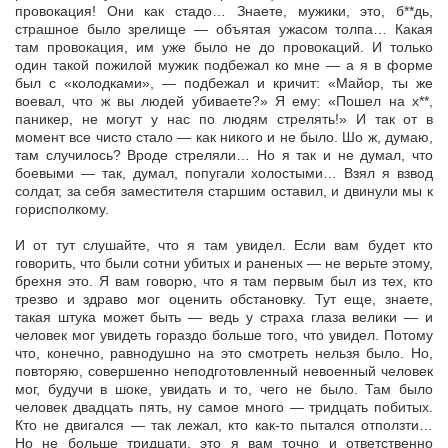
провокация! Они как стадо… Знаете, мужики, это, б**дь,
страшное было зрелище — объятая ужасом толпа… Какая
там провокация, им уже было не до провокаций. И только
один такой пожилой мужик подбежал ко мне — а я в форме
был с «колодками», — подбежал и кричит: «Майор, ты же
воевал, что ж вы людей убиваете?» Я ему: «Пошел на х**,
паникер, не могут у нас по людям стрелять!» И так от в
момент все чисто стало — как никого и не было. Шо ж, думаю,
там случилось? Вроде стреляли… Но я так и не думал, что
боевыми — так, думал, попугали холостыми… Взял я взвод
солдат, за себя заместителя старшим оставил, и двинули мы к
горисполкому.
И от тут слушайте, что я там увидел. Если вам будет кто
говорить, что были сотни убитых и раненых — не верьте этому,
брехня это. Я вам говорю, что я там первым был из тех, кто
трезво и здраво мог оценить обстановку. Тут еще, знаете,
такая штука может быть — ведь у страха глаза велики — и
человек мог увидеть гораздо больше того, что увидел. Потому
что, конечно, равнодушно на это смотреть нельзя было. Но,
повторяю, совершенно неподготовленный невоенный человек
мог, будучи в шоке, увидать и то, чего не было. Там было
человек двадцать пять, ну самое много — тридцать побитых.
Кто не двигался — так лежал, кто как-то пытался отползти…
Но не больше тридцати, это я вам точно и ответственно