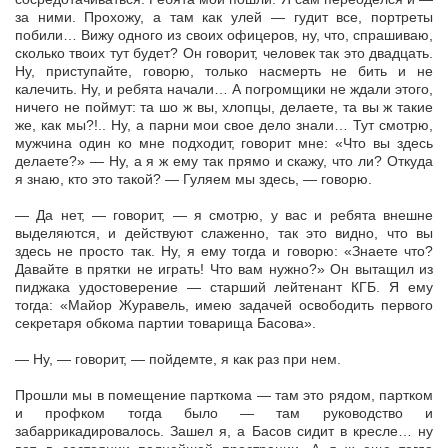
за ними. Прохожу, а там как улей — гудит все, портреты
побили… Вижу одного из своих офицеров, ну, что, спрашиваю,
сколько твоих тут будет? Он говорит, человек так это двадцать.
Ну, приступайте, говорю, только насмерть не бить и не
калечить. Ну, и ребята начали… А погромщики не ждали этого,
ничего не поймут: та шо ж вы, хлопцы, делаете, та вы ж такие
же, как мы?!.. Ну, а парни мои свое дело знали… Тут смотрю,
мужчина один ко мне подходит, говорит мне: «Что вы здесь
делаете?» — Ну, а я ж ему так прямо и скажу, что ли? Откуда
я знаю, кто это такой? — Гуляем мы здесь, — говорю.
— Да нет, — говорит, — я смотрю, у вас и ребята внешне
выделяются, и действуют слаженно, так это видно, что вы
здесь не просто так. Ну, я ему тогда и говорю: «Знаете что?
Давайте в прятки не играть! Что вам нужно?» Он вытащил из
пиджака удостоверение — старший лейтенант КГБ. Я ему
тогда: «Майор Журавель, имею задачей освободить первого
секретаря обкома партии товарища Басова».
— Ну, — говорит, — пойдемте, я как раз при нем.
Прошли мы в помещение парткома — там это рядом, партком
и профком тогда было — там руководство и
забаррикадировалось. Зашел я, а Басов сидит в кресле… ну