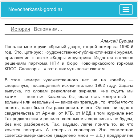
Novocherkassk-gorod.ru
История
| Вспомним…
Алексей Бурцев
Попался мне в руки «Крытый двор», второй номер за 1990-й
год. Это, цитирую: «художественно-публицистический журнал,
приложение к газете «Кадры индустрии». Издается согласно
решениям парткома НПИ и бюро Новочеркасского горкома
КПСС. Спонсоры…» вот о них чуть позже скажем.
В этом номере художественного нет ни на копейку —
спецвыпуск, посвященный исключительно 1962 году. Задача
выпуска, по словам редколлегии журнала: «не судить мы
хотим — понять». Казалось бы, если есть конкретный —
вольный или невольный — виновник трагедии, то, чтобы что-то
понять, надо было бы расспросить и его. Однако ни одного
свидетельства от Армии, от КГБ, от МВД в том журнале нет.
Так редколлегия и решила: военных мы спрашивать не будем,
без них разберемся. Так, видимо, легче понять то, во что
хочется поверить. А теперь о спонсорах. Это совместное
советско-американское (выделено мной — а.б.) предприятие