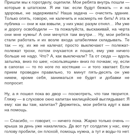
Пришли мы к горотделу, оцепили. Мои ребята внутрь пошли —
которые в штатском. Я им так: если будут бежать — и на
здоровье, не задерживать! Наша задача — очистить здание.
Только опять, говорю, не калечить и насмерть не бить! А эта ж
публика — они ж как взвыли, у них ужас разум отнял… Им уже
и дорогу освободили — та пожалуйста, выскакивай, на черта
они мне нужны! А они мечутся там внутри… Ну, мои ребята
стали работать и их возле входа штабелями складывать. Те
так — ну, их же не калечат, просто выключают — полежат-
полежат трохи, потом очухается и пошел, ему уже ничего
больше не надо. Что? А, как выключали? Та от сюда — вдоль
затылка, вниз по шее; «скользящим» вниз по почкам; ну, если
в сапогах — то по ноге по костяшке — и того хватает. Если
прием проведен правильно, то минут пять-десять он уже
никем, кроме себя, заниматься не будет и добавки не
попросит.
Ну, а я пошел пока во двор — посмотреть, что там творится.
Гляжу — в слуховое окно капитан милицейский выглядывает. Я
ему: как вы там, капитан? Держитесь, мои ребята идут к вам
на помощь.
— Спасибо, — говорит, — ничего пока. Жарко только очень —
крыша за день уже накалилась. Да вот тут солдатик у нас, ему
голову пробили, он плохой, помощь нужна, а тут и воды-то нет.