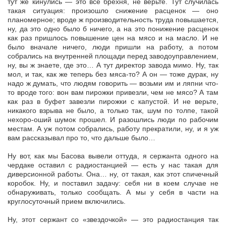
тут же кинулись — это все брехня, не верьте. Тут случилась
такая ситуация: произошло снижение расценок — оно
планомерное; вроде ж производительность труда повышается,
ну, да это одно было б ничего, а на это понижение расценок
как раз пришлось повышение цен на мясо и на масло. И не
было вначале ничего, люди пришли на работу, а потом
собрались на внутренней площади перед заводоуправлением,
ну, вы ж знаете, где это… А тут директор завода мимо. Ну, так
мол, и так, как же теперь без мяса-то? А он — тоже дурак, ну
надо ж думать, что людям говорить — возьми им и ляпни что-
то вроде того: вон вам пирожки привезли, чем не мясо? А там
как раз в буфет завезли пирожки с капустой. И не верьте,
никакого взрыва не было, а только так, шум по толпе, такой
нехоро-оший шумок прошел. И разошлись люди по рабочим
местам. А уж потом собрались, работу прекратили, ну, и я уж
вам рассказывал про то, что дальше было…
Ну вот, как мы Басова вывели оттуда, я сержанта одного на
чердаке оставил с радиостанцией — есть у нас такая для
диверсионной работы. Она… ну, от такая, как этот спичечный
коробок. Ну, и поставил задачу: себя ни в коем случае не
обнаруживать, только сообщать. А мы у себя в части на
круглосуточный прием включились.
Ну, этот сержант со «звездочкой» — это радиостанция так