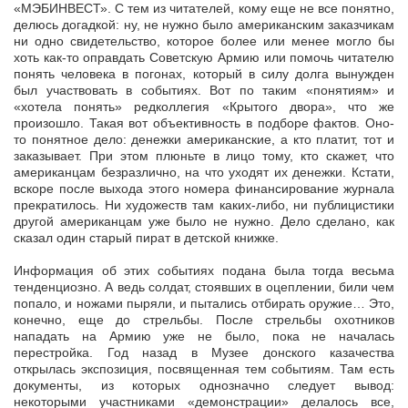
«МЭБИНВЕСТ». С тем из читателей, кому еще не все понятно,
делюсь догадкой: ну, не нужно было американским заказчикам
ни одно свидетельство, которое более или менее могло бы
хоть как-то оправдать Советскую Армию или помочь читателю
понять человека в погонах, который в силу долга вынужден
был участвовать в событиях. Вот по таким «понятиям» и
«хотела понять» редколлегия «Крытого двора», что же
произошло. Такая вот объективность в подборе фактов. Оно-
то понятное дело: денежки американские, а кто платит, тот и
заказывает. При этом плюньте в лицо тому, кто скажет, что
американцам безразлично, на что уходят их денежки. Кстати,
вскоре после выхода этого номера финансирование журнала
прекратилось. Ни художеств там каких-либо, ни публицистики
другой американцам уже было не нужно. Дело сделано, как
сказал один старый пират в детской книжке.
Информация об этих событиях подана была тогда весьма
тенденциозно. А ведь солдат, стоявших в оцеплении, били чем
попало, и ножами пыряли, и пытались отбирать оружие… Это,
конечно, еще до стрельбы. После стрельбы охотников
нападать на Армию уже не было, пока не началась
перестройка. Год назад в Музее донского казачества
открылась экспозиция, посвященная тем событиям. Там есть
документы, из которых однозначно следует вывод:
некоторыми участниками «демонстрации» делалось все,