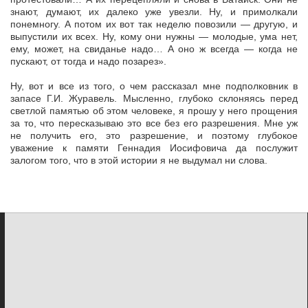
знают, думают, их далеко уже увезли. Ну, и примолкали
понемногу. А потом их вот так неделю повозили — другую, и
выпустили их всех. Ну, кому они нужны — молодые, ума нет,
ему, может, на свиданье надо… А оно ж всегда — когда не
пускают, от тогда и надо позарез».
Ну, вот и все из того, о чем рассказал мне подполковник в
запасе Г.И. Журавель. Мысленно, глубоко склоняясь перед
светлой памятью об этом человеке, я прошу у него прощения
за то, что пересказываю это все без его разрешения. Мне уж
не получить его, это разрешение, и поэтому глубокое
уважение к памяти Геннадия Иосифовича да послужит
залогом того, что в этой истории я не выдумал ни слова.