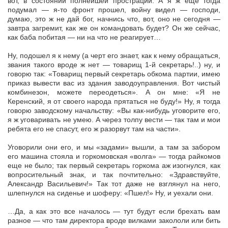
вот, в состоянии полнейшей прострации. А я ж еще тогда
подумал — я-то фронт прошел, войну видел — господи,
думаю, это ж не дай бог, начнись что, вот, оно не сегодня —
завтра загремит, как же он командовать будет? Он же сейчас,
как баба побитая — ни на что не реагирует…
Ну, подошел я к нему (а черт его знает, как к нему обращаться,
звания такого вроде ж нет — товарищ 1-й секретарь!..) ну, и
говорю так: «Товарищ первый секретарь обкома партии, имею
приказ вывести вас из здания заводоуправления. Вот чистый
комбинезон, можете переодеться». А он мне: «Я не
Керенский, я от своего народа прятаться не буду!» Ну, я тогда
говорю заводскому начальству: «Вы как-нибудь уговорите его,
я ж уговаривать не умею. А через толпу вести — так там и мои
ребята его не спасут, его ж разорвут там на части».
Уговорили они его, и мы «задами» вышли, а там за забором
его машина стояла и горкомовская «волга» — тогда райкомов
еще не было; так первый секретарь горкома аж изогнулся, как
вопросительный знак, и так почтительно: «Здравствуйте,
Александр Васильевич!» Так тот даже не взглянул на него,
шлепнулся на сиденье и шоферу: «Пшел!» Ну, и уехали они.
…Да, а как это все началось — тут будут если брехать вам
разное — что там директора вроде вилками закололи или бить