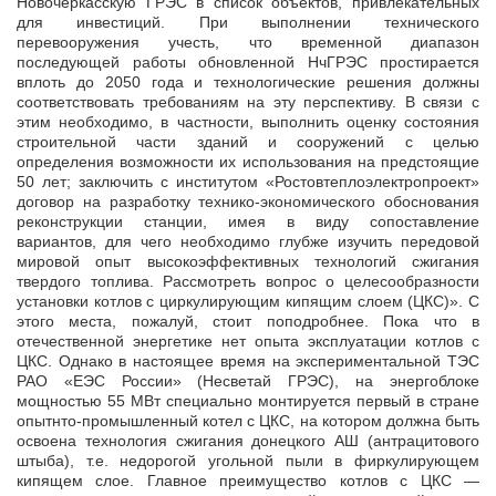
Новочеркасскую ГРЭС в список объектов, привлекательных
для инвестиций. При выполнении технического
перевооружения учесть, что временной диапазон
последующей работы обновленной НчГРЭС простирается
вплоть до 2050 года и технологические решения должны
соответствовать требованиям на эту перспективу. В связи с
этим необходимо, в частности, выполнить оценку состояния
строительной части зданий и сооружений с целью
определения возможности их использования на предстоящие
50 лет; заключить с институтом «Ростовтеплоэлектропроект»
договор на разработку технико-экономического обоснования
реконструкции станции, имея в виду сопоставление
вариантов, для чего необходимо глубже изучить передовой
мировой опыт высокоэффективных технологий сжигания
твердого топлива. Рассмотреть вопрос о целесообразности
установки котлов с циркулирующим кипящим слоем (ЦКС)». С
этого места, пожалуй, стоит поподробнее. Пока что в
отечественной энергетике нет опыта эксплуатации котлов с
ЦКС. Однако в настоящее время на экспериментальной ТЭС
РАО «ЕЭС России» (Несветай ГРЭС), на энергоблоке
мощностью 55 МВт специально монтируется первый в стране
опытнто-промышленный котел с ЦКС, на котором должна быть
освоена технология сжигания донецкого АШ (антрацитового
штыба), т.е. недорогой угольной пыли в фиркулирующем
кипящем слое. Главное преимущество котлов с ЦКС —