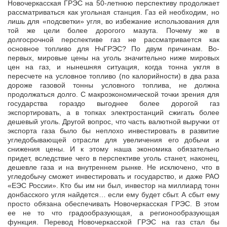
Новочеркасская ГРЭС на 50-летнюю перспективу продолжает
рассматриваться как угольная станция. Газ ей необходим, но
лишь для «подсветки» угля, во избежание использования для
той же цели более дорогого мазута. Почему же в
долгосрочной перспективе газ не рассматривается как
основное топливо для НчГРЭС? По двум причинам. Во-
первых, мировые цены на уголь значительно ниже мировых
цен на газ, и нынешняя ситуация, когда тонна укгля в
пересчете на условное топливо (по калорийности) в два раза
дороже газовой тонны условного топлива, не должна
продолжаться долго. С макроэкономической точки зрения для
государства гораздо выгоднее более дорогой газ
экспортировать, а в топках электростанций сжигать более
дешевый уголь. Другой вопрос, что часть валютной выручки от
экспорта газа было бы неплохо инвестировать в развитие
угледобывающей отрасли для увеличения его добычи и
снижения цены. И к этому наша экономика обязательно
придет, вследствие чего в перспективе уголь станет, наконец,
дешевле газа и на внутреннем рынке. Не исключено, что в
угледобычу сможет инвестировать и государство, и даже РАО
«ЕЭС России». Кто бы им ни был, инвестор на миллиард тонн
донбасского угля найдется… если ему будет сбыт. А сбыт ему
просто обязана обеспечивать Новочеркасская ГРЭС. В этом
ее не то что градообразующая, а регионообразующая
функция. Перевод Новочеркасской ГРЭС на газ стал бы