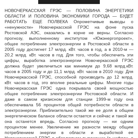
НОВОЧЕРКАССКАЯ ГРЭС — ПОЛОВИНА ЭНЕРГЕТИКИ
ОБЛАСТИ И ПОЛОВИНА ЭКОНОМИКИ ГОРОДА — БУДЕТ
РАБОТАТЬ ЕЩЕ ПОЛВЕКА Опрометчивые выводы о
«ненужности» Новочеркасской ГРЭС на фоне пуска
Ростовской АЭС,
оказались в корне не верны. Согласно
прогнозу, выполненному институтом «Южэнергопроект»,
общее потребление электроэнергии в Ростовской области в
2005 году достигнет 17 млрд. кВт. часов в год, а в 2010-м —
20,2 млрд. кВт. часов в год. Для того, чтобы обеспечить эти
цифры, выработка электроэнергии Новочеркасской ГРЭС
должна будет увеличиться как минимум до 9,68 млрд.кВт.
часов в 2005 году и до 11,1 млрд. кВт. часов в 2010 году. Для
Новочеркасской ГРЭС, способной производить до 12 млрд.
кВт. часов в год, это вполне реальные цифры. Многие годы
Новочеркасская ГРЭС одна покрывала своей мощностью
общее потребление электроэнергии Ростовской области. И
даже в самом кризисном для станции 1999-м году она
обеспечивала 56 процентов общей потребности области в
электроэнергии. Приблизительно такой же ее доля в общем
энергетическом балансе области остается и сейчас и такой же
она останется впредь. Согласно прогнозу — ни одним
процентом менее. Увеличение же разности между общим
потреблением энергии в области и выработкой ее