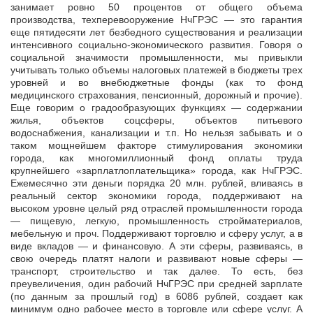
занимает ровно 50 процентов от общего объема
производства, техперевооружение НчГРЭС — это гарантия
еще пятидесяти лет безбедного существования и реализации
интенсивного социально-экономического развития. Говоря о
социальной значимости промышленности, мы привыкли
учитывать только объемы налоговых платежей в бюджеты трех
уровней и во внебюджетные фонды (как то фонд
медицинского страхования, пенсионный, дорожный и прочие).
Еще говорим о градообразующих функциях — содержании
жилья, объектов соцсферы, объектов питьевого
водоснабжения, канализации и т.п. Но нельзя забывать и о
таком мощнейшем факторе стимулирования экономики
города, как многомиллионный фонд оплаты труда
крупнейшего «зарплатлоплательщика» города, как НчГРЭС.
Ежемесячно эти деньги порядка 20 млн. рублей, вливаясь в
реальный сектор экономики города, поддерживают на
высоком уровне целый ряд отраслей промышленности города
— пищевую, легкую, промышленность стройматериалов,
мебельную и проч. Поддерживают торговлю и сферу услуг, а в
виде вкладов — и финансовую. А эти сферы, развиваясь, в
свою очередь платят налоги и развивают новые сферы —
транспорт, строительство и так далее. То есть, без
преувеличения, один рабочий НчГРЭС при средней зарплате
(по данным за прошлый год) в 6086 рублей, создает как
минимум одно рабочее место в торговле или сфере услуг. А