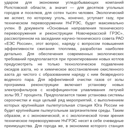
ударом для экономики угледобывающих компаний
Ролстовской области, а значит — для десятков угольных
городов и поселков, для сотен тысяч человек. Экологический
же аспект, по которому уголь, конечно, уступает газу, при
техническом перевооружении НчГРЭС, будет максимально
учтен. В документе «Основные направления технического
перевооружения и реконструкции Новочеркасской ГРЭС»,
рассмотренном на заседании научно-технического совета РАО
«ЕЭС России», этот вопрос, наряду с вопросом повышения
эффективности сжигания тлоплива, разработан наиболее
детально. Для обеспечения современных экологических
требований предполагается при проектировании новых котлов
предусмотреть не только технологическое подавление
оксидов азота, но и химическое восстановление окисленного
азота до чистого с образованием наряду с ним безвредного
водяного пара. Для эффективной очистки газов от золы
программа реконструкции включает установку новых
электрофильтров с коэффициентом улавливания летучей
золы 99,7 процента. Предполагается также установка системы
сероочистки и еще целывй ряд мероприятий, с выполнением
которых крупнейшая пылепугольная станция Юга России не
будет крупнейшим пылеугольным загрязнителем среды. Таким
образом, и с экономической, и с экологической точки зрения
техническое перевооружение НчГРЭС несет в себе очевидные
преимущества. Для города же, в экономике которого станция