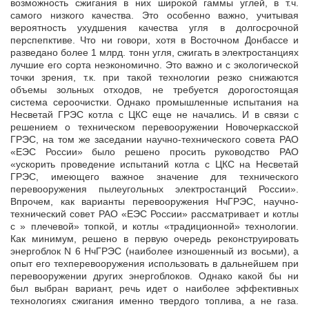
возможность сжигания в них широкой гаммы углей, в т.ч.
самого низкого качества. Это особенно важно, учитывая
вероятность ухудшения качества угля в долгосрочной
перспепктиве. Что ни говори, хотя в Восточном Донбассе и
разведано более 1 млрд. тонн угля, сжигать в электростанциях
лучшие его сорта неэкономично. Это важно и с экологической
точки зрения, т.к. при такой технологии резко снижаются
объемы зольных отходов, не требуется дорогостоящая
система сероочистки. Однако промышленные испытания на
Несветай ГРЭС котла с ЦКС еще не начались. И в связи с
решением о техническом перевооружении Новочеркасской
ГРЭС, на том же заседании научно-технического совета РАО
«ЕЭС России» было решено просить руководство РАО
«ускорить проведение испытаний котла с ЦКС на Несветай
ГРЭС, имеющего важное значение для технического
перевооружения пылеугольных электростанций России».
Впрочем, как варианты перевооружения НчГРЭС, научно-
технический совет РАО «ЕЭС России» рассматривает и котлы
с » плечевой» топкой, и котлы «традиционной» технологии.
Как минимум, решено в первую очередь реконструировать
энергоблок N 6 НчГРЭС (наиболее изношенный из восьми), а
опыт его техперевооружения использовать в дальнейшем при
перевооружении других энергоблоков. Однако какой бы ни
был выбран вариант, речь идет о наиболее эффективных
технологиях сжигания именно твердого топлива, а не газа.