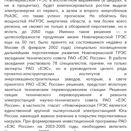
Новочеркасской ГРЭС в абсолютном выражении (в цифрах, а
не в процентах), будет компенсироваться ростом выдачи
электроэнергии от первого, а затем и второго энергоблоков
РоАЭС, что также учтено прогнозом. Но обойтись без
мощностей НчГРЭС энергетика области, а тем более всего
региона, не сможет не только в обозримой перспективе, но и
вплоть до 2050 года. Именно такое решение — о
целесообразности продления жизни Новочеркасской ГРЭС
еще на 50 лет, было принято на состоявшемся недавно в
Москве (6 февраля 2002 года) специально посвященном
дальнейшим перспективам развития Новочеркасской ГРЭС
заседании технического совета РАО «ЕЭС России». В работе
заседания участвовало 78 специалистов, причем, не только
эксперты РАО «ЕЭС», но и руководители целого ряда
проектно-конструкторских институтов и
энергомашиностроительных заводов, которым, в свете
принятого РАО «ЕЭС России» решения, предстоит вплотную
заняться техническим перевооружением станции. Решение
секции технического перевооружения и ремонта
электростанций научно-технического совета РАО «ЕЭС
России», в частности, гласит: «Новочеркасская ГРЭС является
единственной крупной пылеугольной электростанцией Юга
России, имеющей важное значение в покрытии перспективных
нагрузок. При формировании инвестиционной программы РАО
«ЕЭС России» на 2003-2005 годы, необходимо включить