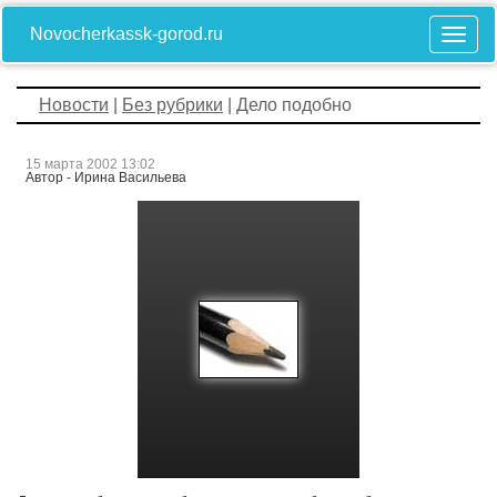
Novocherkassk-gorod.ru
Новости
|
Без рубрики
| Дело подобно
15 марта 2002 13:02
Автор - Ирина Васильева