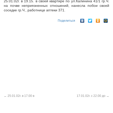
25.01.02г. в 19.15. в своей квартире по ул.Калинина 41/1 гр.Ч.
на почве неприязненных отношений, нанесла побои своей
соседке гр.Ч., работнице аптеки 371.
Поделиться
←
25.01.02г. в 17.00 в
17.01.02г. с 22.00 до
→