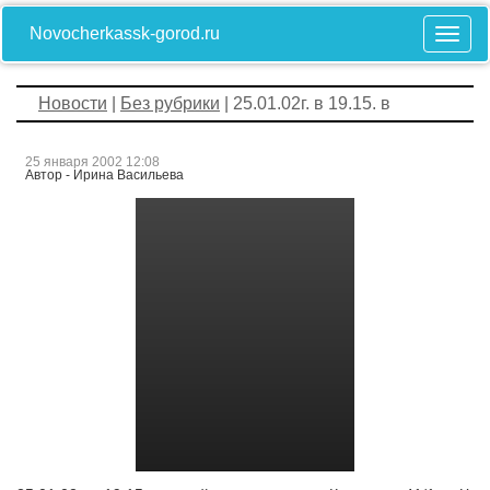
Novocherkassk-gorod.ru
Новости
|
Без рубрики
| 25.01.02г. в 19.15. в
25 января 2002 12:08
Автор - Ирина Васильева