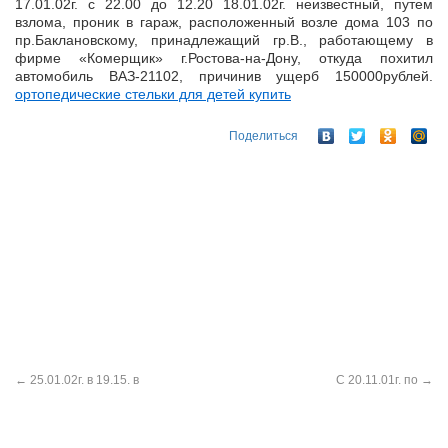
17.01.02г. с 22.00 до 12.20 18.01.02г. неизвестный, путем
взлома, проник в гараж, расположенный возле дома 103 по
пр.Баклановскому, принадлежащий гр.В., работающему в
фирме «Комерщик»
г.Ростова-на-Дону, откуда похитил
автомобиль ВАЗ-21102, причинив ущерб 150000рублей.
ортопедические стельки для детей купить
Поделиться
←
25.01.02г. в 19.15. в
С 20.11.01г. по
→