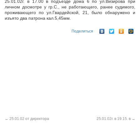
25.01.02г. в 17.00 в подъезде дома 6 по ул.Визирова при
личном досмотре у гр.С., не работающего, ранее судимого,
проживающего по ул.Гвардейской, 21, было обнаружено и
изъято два патрона кал.5,45мм.
Поделиться
←
25.01.02 от директора
25.01.02г. в 19.15. в
→