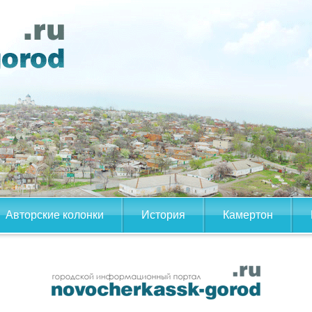
Авторские колонки
История
Камертон