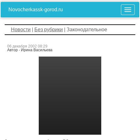
Novocherkassk-gorod.ru
Новости
|
Без рубрики
| Законодательное
06 декабря 2002 08:29
Автор - Ирина Васильева