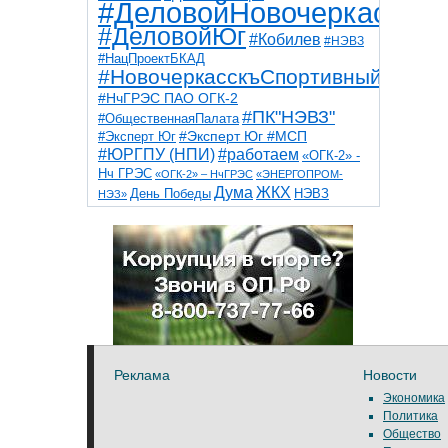
#ДеловойНовочеркасск
#ДеловойЮг
#Кобилев
#НЭВЗ
#НацПроектБКАД
#НовочеркасскъСпортивный
#НчГРЭС ПАО ОГК-2
#ПК"НЭВЗ"
#ОбщественнаяПалата
#Эксперт Юг
#Эксперт Юг #МСП
#ЮРГПУ (НПИ)
#работаем
«ОГК-2» -
Нч ГРЭС
«ОГК-2» – НчГРЭС
«ЭНЕРГОПРОМ-
Дума
ЖКХ
НЭВЗ
День Победы
НЭЗ»
ТНТ
НчГРЭС
Победа
Собор
ТПП
благоустройство
ветераны
выборы
дети
дороги
казаки
коррупция
космос
парк
общественная палата
пожар
роща
спорт
художники
театр
транспорт
Реклама
Новости
Экономика
Политика
Общество