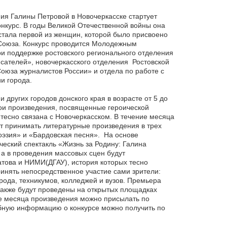
ния Галины Петровой в Новочеркасске стартует
нкурс. В годы Великой Отечественной войны она
стала первой из женщин, которой было присвоено
 Союза. Конкурс проводится Молодежным
и поддержке ростовского регионального отделения
сателей», новочеркасского отделения Ростовской
оюза журналистов России» и отдела по работе с
и города.
 других городов донского края в возрасте от 5 до
вои произведения, посвященные героической
 тесно связана с Новочеркасском. В течение месяца
т принимать литературные произведения в трех
оэзия» и «Бардовская песня». На основе
ческий спектакль «Жизнь за Родину: Галина
 а в проведения массовых сцен будут
това и НИМИ(ДГАУ), история которых тесно
ринять непосредственное участие сами зрители:
ода, техникумов, колледжей и вузов. Премьера
также будут проведены на открытых площадках
ие месяца произведения можно присылать по
бную информацию о конкурсе можно получить по