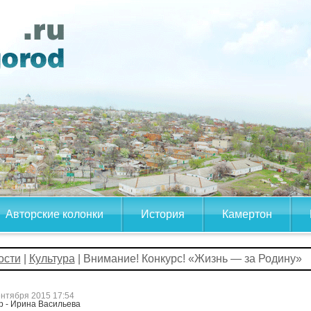
Авторские колонки
История
Камертон
ости
|
Культура
| Внимание! Конкурс! «Жизнь — за Родину»
ентября 2015 17:54
р - Ирина Васильева