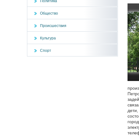
Политика
Общество
Происшествия
Культура
Спорт
произ
Петро
задей
связа
дети,
состо
город
элект
телеф