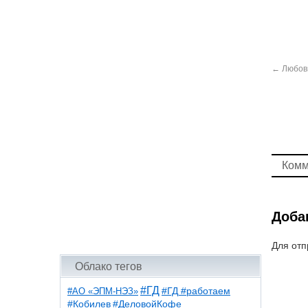
←
Любовь
Комм
Доба
Для отп
Облако тегов
#ГД
#АО «ЭПМ-НЭЗ»
#ГД #работаем
#ДеловойКофе
#Кобилев