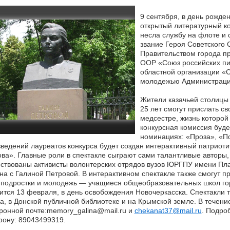
9 сентября, в день рожде
открытый литературный ко
несла службу на флоте и 
звание Героя Советского
Правительством города пр
ООР «Союз российских пи
областной организации «С
молодежью Администраци
Жители казачьей столицы и
25 лет смогут прислать с
медсестре, жизнь которой
конкурсная комиссия буде
номинациях: «Проза», «П
ведений лауреатов конкурса будет создан интерактивный патриоти
ва». Главные роли в спектакле сыграют сами талантливые авторы,
ствованы активисты волонтерских отрядов вузов ЮРГПУ имени Пла
на с Галиной Петровой. В интерактивном спектакле также смогут п
 подростки и молодежь — учащиеся общеобразовательных школ гор
ится 13 февраля, в день освобождения Новочеркасска. Спектакли 
а, в Донской публичной библиотеке и на Крымской земле. В течен
ронной почте:memory_galina@mail.ru и
chekanat37@mail.ru
. Подро
ону: 89043499319.