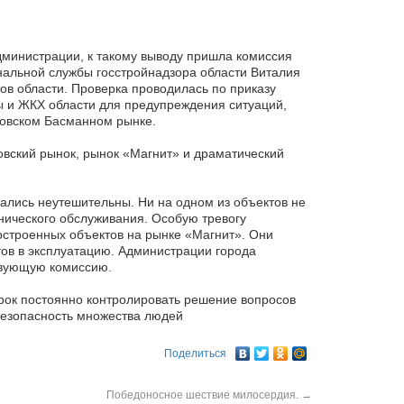
дминистрации, к такому выводу пришла комиссия
нальной службы госстройнадзора области Виталия
ов области. Проверка проводилась по приказу
ы и ЖКХ области для предупреждения ситуаций,
ковском Басманном рынке.
овский рынок, рынок «Магнит» и драматический
ались неутешительны. Ни на одном из объектов не
нического обслуживания. Особую тревогу
остроенных объектов на рынке «Магнит». Они
тов в эксплуатацию. Администрации города
твующую комиссию.
рок постоянно контролировать решение вопросов
безопасность множества людей
Поделиться
Победоносное шествие милосердия.
→