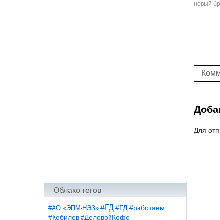
новый бр
Комм
Доба
Для отп
Облако тегов
#ГД
#АО «ЭПМ-НЭЗ»
#ГД #работаем
#ДеловойКофе
#Кобилев