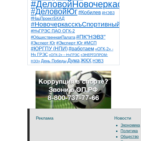
#ДеловойНовочеркасск
#ДеловойЮг
#Кобилев
#НЭВЗ
#НацПроектБКАД
#НовочеркасскъСпортивный
#НчГРЭС ПАО ОГК-2
#ПК"НЭВЗ"
#ОбщественнаяПалата
#Эксперт Юг
#Эксперт Юг #МСП
#ЮРГПУ (НПИ)
#работаем
«ОГК-2» -
Нч ГРЭС
«ОГК-2» – НчГРЭС
«ЭНЕРГОПРОМ-
Дума
ЖКХ
НЭВЗ
День Победы
НЭЗ»
ТНТ
НчГРЭС
Победа
Собор
ТПП
благоустройство
ветераны
выборы
дети
дороги
казаки
коррупция
космос
парк
общественная палата
пожар
роща
спорт
художники
театр
транспорт
Реклама
Новости
Экономика
Политика
Общество