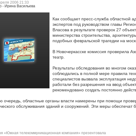
преля 2006 21:33
р - Ирина Васильева
Как сообщает пресс-служба областной а
экспертов под руководством главы Регио
Власова в результате проверок 27
объект
министерства строительства, архитектур
подобных февральской трагедии на мос
В Новочеркасске комиссия проверила Аз
театр.
Результаты обследования во многом оказ
соблюдались в полной мере правила тех
специалистов вызвала эксплуатация нед
работали без разрешения на ввод объек
рекомендовано создать постоянно дейс
ю очередь, областные органы власти намерены при помощи прове
ческого обслуживания зданий и сооружений. Эти меры обеспечат 
я «Южная телекоммуникационная компания» презентовала