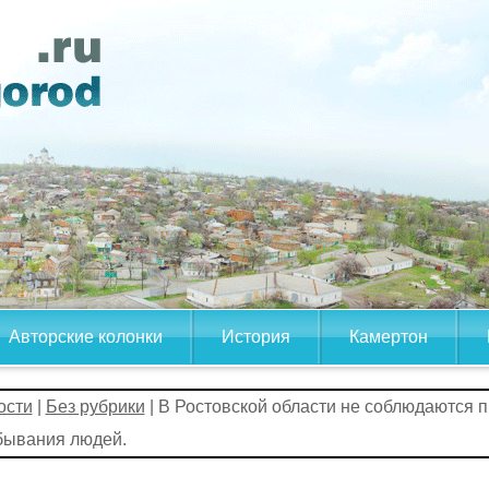
Авторские колонки
История
Камертон
ости
|
Без рубрики
| В Ростовской области не соблюдаются 
бывания людей.