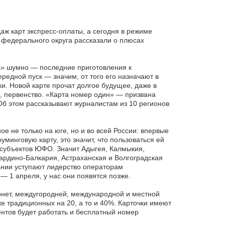
аж карт экспресс-оплаты, а сегодня в режиме
федерального округа рассказали о плюсах
 шумно — последние приготовления к
едной пуск — значим, от того его назначают в
и. Новой карте прочат долгое будущее, даже в
, первенство. «Карта номер один» — призвана
б этом рассказывают журналистам из 10 регионов
е не только на юге, но и во всей России: впервые
минговую карту, это значит, что пользоваться ей
 субъектов ЮФО. Значит Адыгея, Калмыкия,
ардино-Балкария, Астраханская и Волгоградская
ании уступают лидерство операторам
 1 апреля, у нас они появятся позже.
рнет, междугородней, международной и местной
 традиционных на 20, а то и 40%. Карточки имеют
ентов будет работать и бесплатный номер