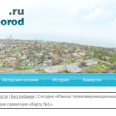
Авторские колонки
История
Камертон
ости
|
Без рубрики
| Сегодня «Южная телекоммуникационна
ную сервисную «Карту №1».