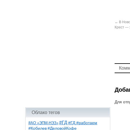
←
В Ново
Крест — 
Комм
Доба
Для отп
Облако тегов
#ГД
#АО «ЭПМ-НЭЗ»
#ГД #работаем
#ДеловойКофе
#Кобилев