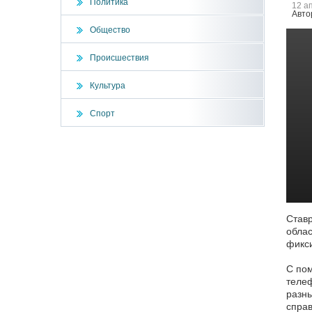
Политика
12 а
Авто
Общество
Происшествия
Культура
Спорт
Ставр
облас
фикси
С пом
телеф
разны
справ