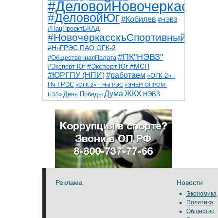
#ДеловойНовочеркасск
#ДеловойЮг
#Кобилев
#НЭВЗ
#НацПроектБКАД
#НовочеркасскъСпортивный
#НчГРЭС ПАО ОГК-2
#ПК"НЭВЗ"
#ОбщественнаяПалата
#Эксперт Юг
#Эксперт Юг #МСП
#ЮРГПУ (НПИ)
#работаем
«ОГК-2» -
Нч ГРЭС
«ОГК-2» – НчГРЭС
«ЭНЕРГОПРОМ-
Дума
ЖКХ
НЭВЗ
День Победы
НЭЗ»
ТНТ
НчГРЭС
Победа
Собор
ТПП
благоустройство
ветераны
выборы
дети
дороги
казаки
коррупция
космос
парк
общественная палата
пожар
роща
спорт
художники
театр
транспорт
Реклама
Новости
Экономика
Политика
Общество