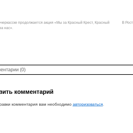
черкасске продолжается акция «Мы за Красный Крест, Красный
В Рос
за нас».
ентарии (0)
вить комментарий
равки комментария вам необходимо
авторизоваться
.