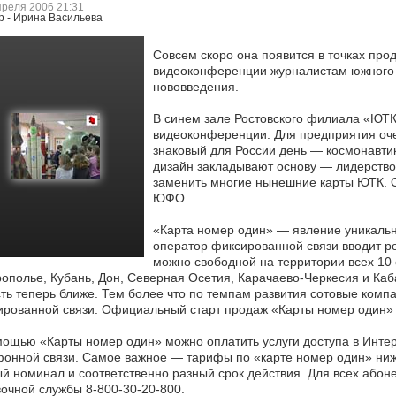
преля 2006 21:31
р - Ирина Васильева
Совсем скоро она появится в точках прод
видеоконференции журналистам южного 
нововведения.
В синем зале Ростовского
филиала «ЮТК»
видеоконференции. Для предприятия очер
знаковый для России день — космонавтик
дизайн закладывают основу — лидерство
заменить многие нынешние карты ЮТК. О
ЮФО.
«Карта номер один» — явление уникально
оператор фиксированной связи вводит роу
можно свободной на территории всех 10
ополье, Кубань, Дон, Северная Осетия, Карачаево-Черкесия и Каб
ть теперь ближе. Тем более что по темпам развития сотовые комп
рованной связи. Официальный старт продаж «Карты номер один» —
ощью «Карты номер один» можно оплатить услуги доступа в Инте
онной связи. Самое важное — тарифы по «карте номер один» ниже
й номинал и соответственно разный срок действия. Для всех абон
очной службы 8-800-30-20-800.