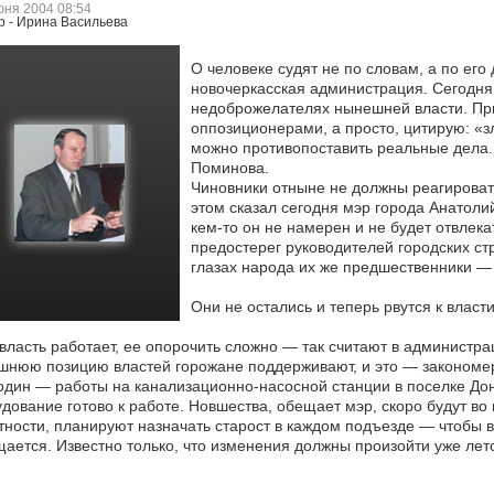
юня 2004 08:54
р - Ирина Васильева
О человеке судят не по словам, а по ег
новочеркасская администрация. Сегодня 
недоброжелателях нынешней
власти. При
оппозиционерами, а просто, цитирую: «з
можно противопоставить реальные дела.
Поминова.
Чиновники отныне не должны реагироват
этом сказал сегодня мэр города Анатолий
кем-то он не намерен и не будет отвлек
предостерег руководителей городских ст
глазах народа их же предшественники —
Они не остались и теперь рвутся к власт
власть работает, ее опорочить сложно — так считают в администра
нюю позицию властей горожане поддерживают, и это — закономе
дин — работы на канализационно-насосной станции в поселке Дон
дование готово к работе. Новшества, обещает мэр, скоро будут во
тности, планируют назначать старост в каждом подъезде — чтобы в
ается. Известно только, что изменения должны произойти уже лет