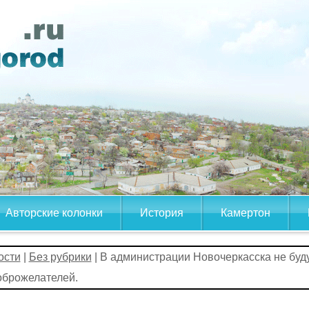
Авторские колонки
История
Камертон
ости
|
Без рубрики
| В администрации Новочеркасска не бу
оброжелателей.