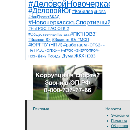
#ДеловойНовочеркасск
#ДеловойЮг
#Кобилев
#НЭВЗ
#НацПроектБКАД
#НовочеркасскъСпортивный
#НчГРЭС ПАО ОГК-2
#ПК"НЭВЗ"
#ОбщественнаяПалата
#Эксперт Юг
#Эксперт Юг #МСП
#ЮРГПУ (НПИ)
#работаем
«ОГК-2» -
Нч ГРЭС
«ОГК-2» – НчГРЭС
«ЭНЕРГОПРОМ-
Дума
ЖКХ
НЭВЗ
День Победы
НЭЗ»
ТНТ
НчГРЭС
Победа
Собор
ТПП
благоустройство
ветераны
выборы
дети
дороги
казаки
коррупция
космос
парк
общественная палата
пожар
роща
спорт
художники
театр
транспорт
Реклама
Новости
Экономика
Политика
Общество