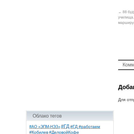
←
88 буд
училища.
марширую
Комм
Доба
Для отп
Облако тегов
#ГД
#АО «ЭПМ-НЭЗ»
#ГД #работаем
#ДеловойКофе
#Кобилев