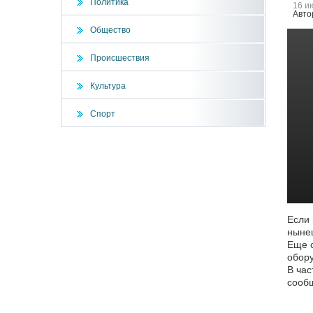
Политика
16 и
Авто
Общество
Происшествия
Культура
Спорт
Если 
нынеш
Еще о
обору
В час
сообщ