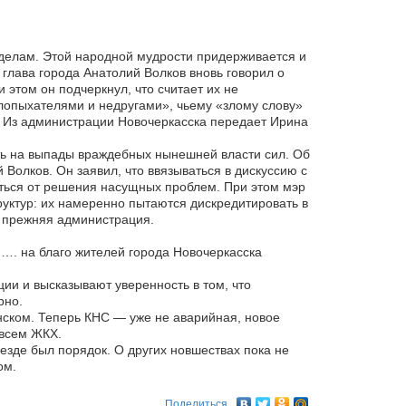
о делам. Этой народной мудрости придерживается и
глава города Анатолий Волков вновь говорил о
 этом он подчеркнул, что считает их не
лопыхателями и недругами», чьему «злому слову»
 Из администрации Новочеркасска передает Ирина
ь на выпады враждебных нынешней власти сил. Об
 Волков. Он заявил, что ввязываться в дискуссию с
аться от решения насущных проблем. При этом мэр
руктур: их намеренно пытаются дискредитировать в
 прежняя администрация.
и…. на благо жителей города Новочеркасска
ции и высказывают уверенность в том, что
рно.
ском. Теперь КНС — уже не аварийная, новое
 всем ЖКХ.
езде был порядок. О других новшествах пока не
ом.
Поделиться