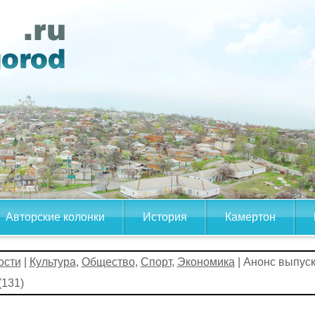
Авторские колонки
История
Камертон
ости
|
Культура
,
Общество
,
Спорт
,
Экономика
| Анонс выпус
131)