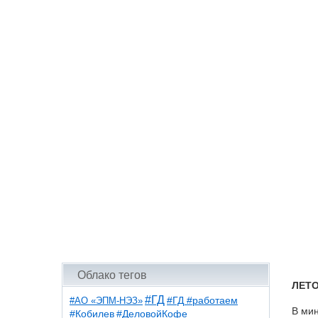
Облако тегов
ЛЕТ
#ГД
#АО «ЭПМ-НЭЗ»
#ГД #работаем
В мин
#ДеловойКофе
#Кобилев