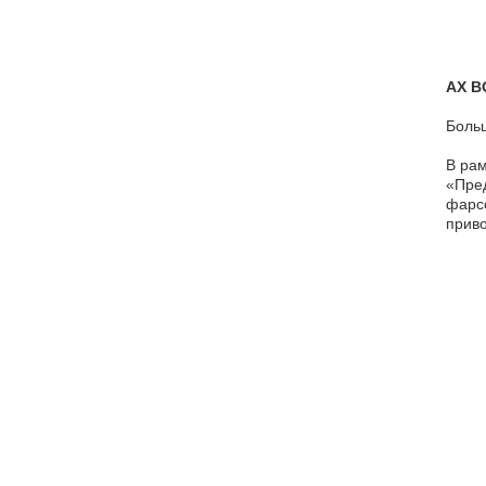
АХ В
Больш
В рам
«Пред
фарсо
приво