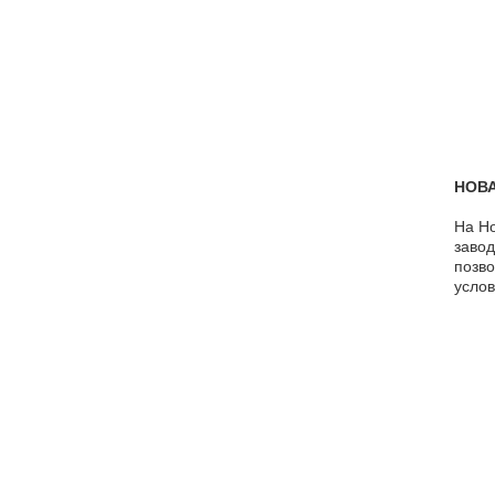
НОВА
На Но
завод
позво
услов