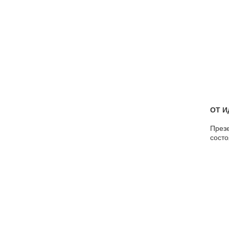
ОТ И
Презе
состо