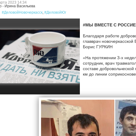
арта 2023 14:34
р - Ирина Васильева
#ДеловойНовочеркасск
,
#ДеловойЮг
#МЫ ВМЕСТЕ С РОССИЕЙ:
Благодаря работе доброво
главврач новочеркасской 
Борис ГУРКИН
«На протяжении 3-х недел
сотрудник, врач травмат
составе добровольческой г
км до линии соприкоснове