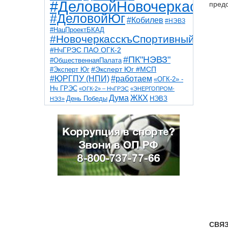
#ДеловойНовочеркасск
предс
#ДеловойЮг
#Кобилев
#НЭВЗ
#НацПроектБКАД
#НовочеркасскъСпортивный
#НчГРЭС ПАО ОГК-2
#ПК"НЭВЗ"
#ОбщественнаяПалата
#Эксперт Юг
#Эксперт Юг #МСП
#ЮРГПУ (НПИ)
#работаем
«ОГК-2» -
Нч ГРЭС
«ОГК-2» – НчГРЭС
«ЭНЕРГОПРОМ-
Дума
ЖКХ
НЭВЗ
День Победы
НЭЗ»
ТНТ
НчГРЭС
Победа
Собор
ТПП
благоустройство
ветераны
выборы
дети
дороги
казаки
коррупция
космос
парк
общественная палата
пожар
роща
спорт
художники
театр
транспорт
СВЯ