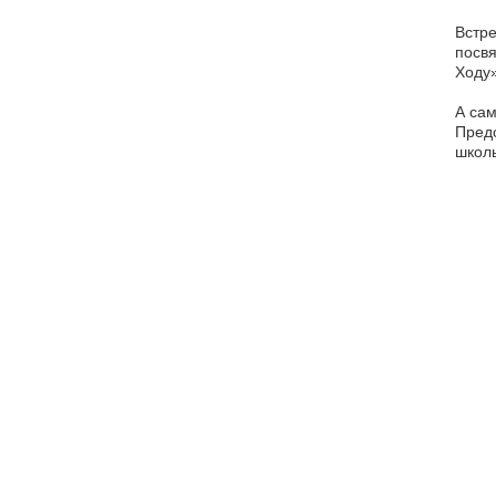
Встр
посвя
Ходу
А сам
Пред
школь