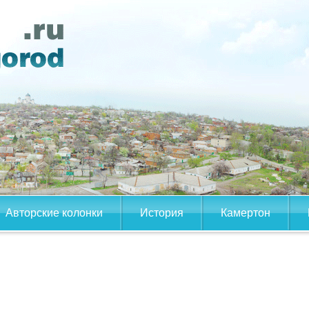
Авторские колонки
История
Камертон