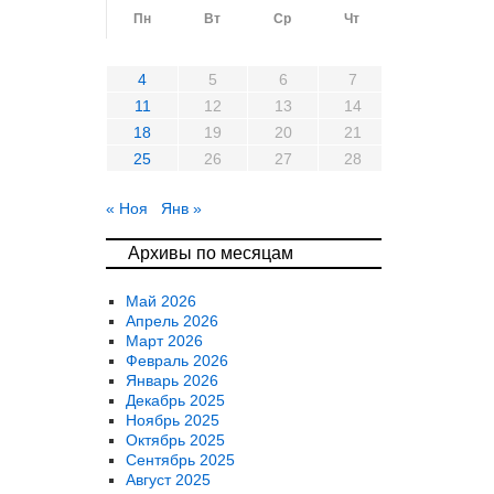
Пн
Вт
Ср
Чт
Пт
С
1
4
5
6
7
8
11
12
13
14
15
1
18
19
20
21
22
2
25
26
27
28
29
3
« Ноя
Янв »
Архивы по месяцам
Май 2026
Апрель 2026
Март 2026
Февраль 2026
Январь 2026
Декабрь 2025
Ноябрь 2025
Октябрь 2025
Сентябрь 2025
Август 2025