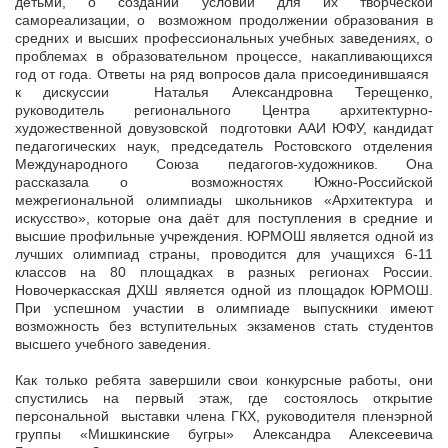
детьми, о создании условий для их творческой
самореализации, о возможном продолжении образования в
средних и высших профессиональных учебных заведениях, о
проблемах в образовательном процессе, накапливающихся
год от года. Ответы на ряд вопросов дала присоединившаяся
к дискуссии Наталья Александровна Терещенко,
руководитель регионального Центра архитектурно-
художественной довузовской подготовки ААИ ЮФУ, кандидат
педагогических наук, председатель Ростовского отделения
Международного Союза педагогов-художников. Она
рассказала о возможностях Южно-Российской
межрегиональной олимпиады школьников «Архитектура и
искусство», которые она даёт для поступления в средние и
высшие профильные учреждения. ЮРМОШ является одной из
лучших олимпиад страны, проводится для учащихся 6-11
классов на 80 площадках в разных регионах России.
Новочеркасская ДХШ является одной из площадок ЮРМОШ.
При успешном участии в олимпиаде выпускники имеют
возможность без вступительных экзаменов стать студентов
высшего учебного заведения.
Как только ребята завершили свои конкурсные работы, они
спустились на первый этаж, где состоялось открытие
персональной выставки члена ГКХ, руководителя пленэрной
группы «Мишкинские бугры» Александра Алексеевича