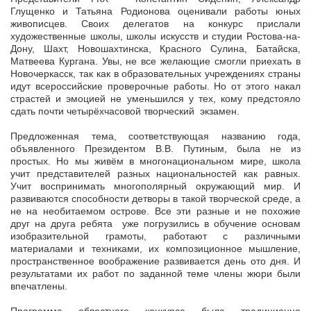
Глущенко и Татьяна Родионова оценивали работы юных
живописцев. Своих делегатов на конкурс прислали
художественные школы, школы искусств и студии Ростова-на-
Дону, Шахт, Новошахтинска, Красного Сулина, Батайска,
Матвеева Кургана. Увы, не все желающие смогли приехать в
Новочеркасск, так как в образовательных учреждениях страны
идут всероссийские проверочные работы. Но от этого накал
страстей и эмоцией не уменьшился у тех, кому предстояло
сдать почти четырёхчасовой творческий экзамен.
Предложенная тема, соответствующая названию года,
объявленного Президентом В.В. Путиным, была не из
простых. Но мы живём в многонациональном мире, школа
учит представителей разных национальностей как равных.
Учит воспринимать многополярный окружающий мир. И
развиваются способности детворы в такой творческой среде, а
не на необитаемом острове. Все эти разные и не похожие
друг на друга ребята уже погрузились в обучение основам
изобразительной грамоты, работают с различными
материалами и техниками, их композиционное мышление,
пространственное воображение развивается день ото дня. И
результатами их работ по заданной теме члены жюри были
впечатлены.
Программа областного конкурса была традиционно