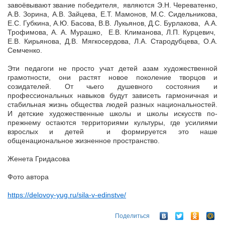
завоёвывают звание победителя, являются Э.Н. Череватенко,
А.В. Зорина, А.В. Зайцева, Е.Т. Мамонов, М.С. Сидельникова,
Е.С. Губкина, А.Ю. Басова, В.В. Лукьянов, Д.С. Бурлакова, А.А.
Трофимова, А. А. Мурашко, Е.В. Климанова, Л.П. Курцевич,
Е.В. Кирьянова, Д.В. Мягкосердова, Л.А. Стародубцева, О.А.
Семченко.
Эти педагоги не просто учат детей азам художественной
грамотности, они растят новое поколение творцов и
созидателей. От чьего душевного состояния и
профессиональных навыков будут зависеть гармоничная и
стабильная жизнь общества людей разных национальностей.
И детские художественные школы и школы искусств по-
прежнему остаются территориями культуры, где усилиями
взрослых и детей и формируется это наше
общенациональное жизненное пространство.
Женета Гридасова
Фото автора
https://delovoy-yug.ru/sila-v-edinstve/
Поделиться