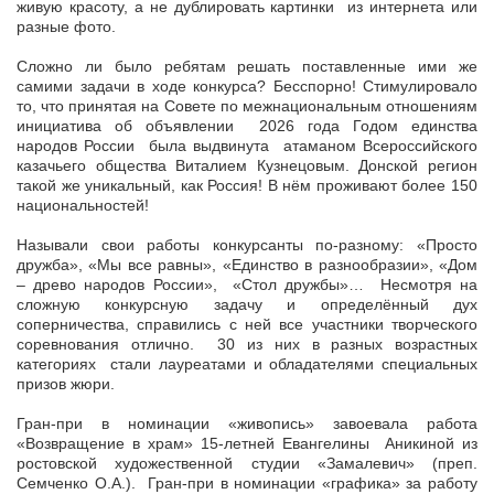
живую красоту, а не дублировать картинки из интернета или
разные фото.
Сложно ли было ребятам решать поставленные ими же
самими задачи в ходе конкурса? Бесспорно! Стимулировало
то, что принятая на Совете по межнациональным отношениям
инициатива об объявлении 2026 года Годом единства
народов России была выдвинута атаманом Всероссийского
казачьего общества Виталием Кузнецовым. Донской регион
такой же уникальный, как Россия! В нём проживают более 150
национальностей!
Называли свои работы конкурсанты по-разному: «Просто
дружба», «Мы все равны», «Единство в разнообразии», «Дом
– древо народов России», «Стол дружбы»… Несмотря на
сложную конкурсную задачу и определённый дух
соперничества, справились с ней все участники творческого
соревнования отлично. 30 из них в разных возрастных
категориях стали лауреатами и обладателями специальных
призов жюри.
Гран-при в номинации «живопись» завоевала работа
«Возвращение в храм» 15-летней Евангелины Аникиной из
ростовской художественной студии «Замалевич» (преп.
Семченко О.А.). Гран-при в номинации «графика» за работу