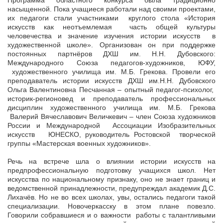
насыщенной. Пока учащиеся работали над своими проектами,
их педагоги стали участниками круглого стола «История
искусств как неотъемлемая часть общей культуры
человечества и значение изучения истории искусств в
художественной школе». Организован он при поддержке
постоянных партнёров ДХШ им. Н.Н. Дубовского:
Международного Союза педагогов-художников, ЮФУ,
художественного училища им. М.Б. Грекова. Провели его
преподаватель истории искусств ДХШ им.Н.Н. Дубовского
Ольга Валентиновна Песчанная – опытный педагог-психолог,
историк-регионовед и преподаватель профессиональных
дисциплин художественного училища им. М.Б. Грекова
Валерий Вячеславович Величкевич – член Союза художников
России и Международной Ассоциации Изобразительных
искусств ЮНЕСКО, руководитель Ростовской творческой
группы «Мастерская военных художников».
Речь на встрече шла о влиянии истории искусств на
предпрофессиональную подготовку учащихся школ. Нет
искусства по национальному признаку, оно не знает границ и
ведомственной принадлежности, предупреждал академик Д.С.
Лихачёв. Но не во всех школах, увы, остались педагоги такой
специализации. Новочеркасску в этом плане повезло.
Говорили собравшиеся и о важности работы с талантливыми