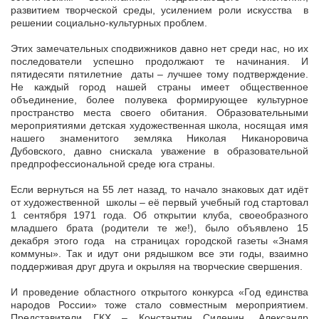
развитием творческой среды, усилением роли искусства в
решении социально-культурных проблем.
Этих замечательных сподвижников давно нет среди нас, но их
последователи успешно продолжают те начинания. И
пятидесяти пятилетние даты – лучшее тому подтверждение.
Не каждый город нашей страны имеет общественное
объединение, более полувека формирующее культурное
пространство места своего обитания. Образовательными
мероприятиями детская художественная школа, носящая имя
нашего знаменитого земляка Николая Никаноровича
Дубовского, давно снискала уважение в образовательной
предпрофессиональной среде юга страны.
Если вернуться на 55 лет назад, то начало знаковых дат идёт
от художественной школы – её первый учебный год стартовал
1 сентября 1971 года. Об открытии клуба, своеобразного
младшего брата (родители те же!), было объявлено 15
декабря этого года на страницах городской газеты «Знамя
коммуны». Так и идут они рядышком все эти годы, взаимно
поддерживая друг друга и окрыляя на творческие свершения.
И проведение областного открытого конкурса «Год единства
народов России» тоже стало совместным мероприятием.
Представители ГКХ – Константин Сиденин, Александр