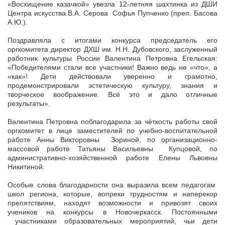
«Восхищение казачкой» увезла 12-летняя шахтинка из ДШИ
Центра искусства В.А. Серова Софья Пупченко (преп. Басова
А.Ю.).
Поздравляла с итогами конкурса председатель его
оргкомитета директор ДХШ им. Н.Н. Дубовского, заслуженный
работник культуры России Валентина Петровна Егельская:
«Победителями стали все участники! Важно ведь не «что», а
«как»! Дети действовали уверенно и грамотно,
продемонстрировали эстетическую культуру, знания и
творческое воображение. Всё это и дало отличные
результаты».
Валентина Петровна поблагодарила за чёткость работы свой
оргкомитет в лице заместителей по учебно-воспитательной
работе Анны Викторовны Зориной, по организационно-
массовой работе Татьяны Васильевны Купцовой, по
административно-хозяйственной работе Елены Львовны
Никитиной.
Особые слова благодарности она выразила всем педагогам
школ региона, которые, вопреки трудностям и наперекор
препятствиям, находят возможности и привозят своих
учеников на конкурсы в Новочеркасск. Постоянными
участниками образовательных мероприятий, чьи дети