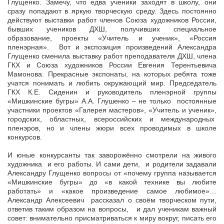
Глущенко. Замечу, что едва ученики заходят в школу, они
сразу попадают в яркую творческую среду. Здесь постоянно
действуют выставки работ членов Союза художников России,
бывших учеников ДХШ, получивших специальное
образование, проекты «Учитель и ученик», «Россия
пленэрная». Вот и экспозиция произведений Александра
Глущенко сменила выставку работ преподавателя ДХШ, члена
ГКХ и Союза художников России Евгения Терентьевича
Мамонова. Прекрасные экспонаты, на которых ребята тоже
учатся понимать и любить окружающий мир. Председатель
ГКХ К.Е. Сиденин и руководитель пленэрной группы
«Мишкинские бугры» А.А. Глушенко – не только постоянные
участники проектов «Галерея мастеров», «Учитель и ученик»,
городских, областных, всероссийских и международных
пленэров, но и члены жюри всех проводимых в школе
конкурсов.
И юные конкурсанты так заворожённо смотрели на живого
художника и его работы. И сами дети, и родители задавали
Александру Глущенко вопросы от «почему группа называется
«Мишкинские бугры» до «в какой технике вы любите
работать» и «какое произведение самое любимое»…
Александр Алексеевич рассказал о своём творческом пути,
ответив таким образом на вопросы, и дал ученикам важный
совет: внимательно присматриваться к миру вокруг, писать его