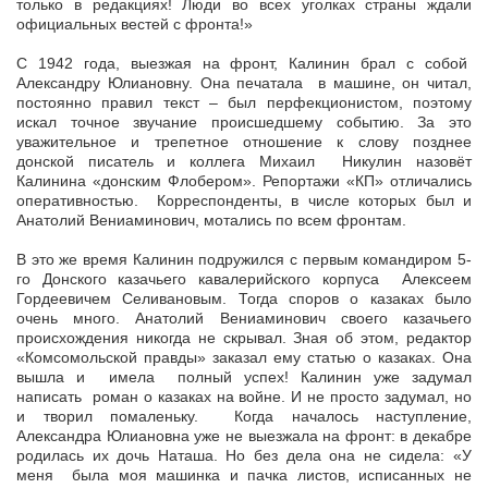
только в редакциях! Люди во всех уголках страны ждали
официальных вестей с фронта!»
С 1942 года, выезжая на фронт, Калинин брал с собой
Александру Юлиановну. Она печатала в машине, он читал,
постоянно правил текст – был перфекционистом, поэтому
искал точное звучание происшедшему событию. За это
уважительное и трепетное отношение к слову позднее
донской писатель и коллега Михаил Никулин назовёт
Калинина «донским Флобером». Репортажи «КП» отличались
оперативностью. Корреспонденты, в числе которых был и
Анатолий Вениаминович, мотались по всем фронтам.
В это же время Калинин подружился с первым командиром 5-
го Донского казачьего кавалерийского корпуса Алексеем
Гордеевичем Селивановым. Тогда споров о казаках было
очень много. Анатолий Вениаминович своего казачьего
происхождения никогда не скрывал. Зная об этом, редактор
«Комсомольской правды» заказал ему статью о казаках. Она
вышла и имела полный успех! Калинин уже задумал
написать роман о казаках на войне. И не просто задумал, но
и творил помаленьку. Когда началось наступление,
Александра Юлиановна уже не выезжала на фронт: в декабре
родилась их дочь Наташа. Но без дела она не сидела: «У
меня была моя машинка и пачка листов, исписанных не