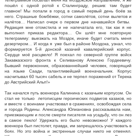
телеграммой посылал меня на Моздокское направление, я же
пошёл с одной ротой к Сталинграду, решив: там будет
главное! Мы попали в город в самый первый день боёв за
него. Страшные бомбёжки, сотни самолётов, сотни вылетов и
налётов… Написал очерк о первом дне начавшейся битвы.
Редакция мне отомстила и не напечатала его, так как я не
выполнил приказа редактора… Он шлёт мне повторную
телеграмму: выезжать на Моздок, иначе будет считать меня
дезертиром… И когда я уже был в районе Моздока, узнал, что
формируется 5-й донской казачий кавалерийский корпус.
Сердце моё расцвело! Я поехал по северной группе войск
Закавказского фронта к Селиванову Алексею Гордеевичу.
Бывший первоконник, образованнейший человек, говорящий
на языке Саади, талантливейший военачальник. Корпус
насчитывал 60 тысяч сабель и не терпел поражений от Терека
до Австрийский Альп!»
Так начался путь военкора Калинина с казачьим корпусом. Он
стал не только летописцем героических подвигов казаков, но
и вместе с воинами участвовал в сражениях, освобождая села
и города Родины. Александра Юлиановна рассказывала нам,
приезжающим и после смерти писателя на усадьбу, что он лез
в самое пекло! Удержать его было невозможно! У каждого
военкора был пистолет, правда, им запрещалось участвовать в
боях. Но это война и экстренные случаи никто не отменял.