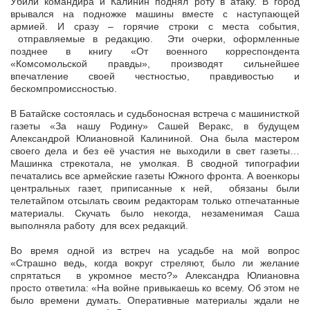
Убили командира и Калинин поднял роту в атаку. В город
врывался на подножке машины вместе с наступающей
армией. И сразу – горячие строки с места события,
отправляемые в редакцию. Эти очерки, оформленные
позднее в книгу «От военного корреспондента
«Комсомольской правды», производят сильнейшее
впечатление своей честностью, правдивостью и
бескомпромиссностью.
В Батайске состоялась и судьбоносная встреча с машинисткой
газеты «За нашу Родину» Сашей Веракс, в будущем
Александрой Юлиановной Калининой. Она была мастером
своего дела и без её участия не выходили в свет газеты…
Машинка стрекотала, не умолкая. В сводной типографии
печатались все армейские газеты Южного фронта. А военкоры
центральных газет, приписанные к ней, обязаны были
телетайпом отсылать своим редакторам только отпечатанные
материалы. Скучать было некогда, незаменимая Саша
выполняла работу для всех редакций.
Во время одной из встреч на усадьбе на мой вопрос
«Страшно ведь, когда вокруг стреляют, было ли желание
спрятаться в укромное место?» Александра Юлиановна
просто ответила: «На войне привыкаешь ко всему. Об этом не
было времени думать. Оперативные материалы ждали не