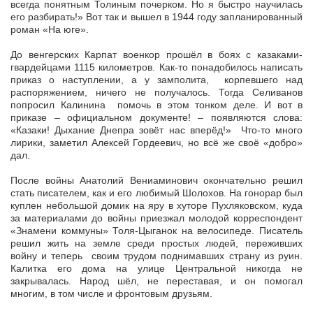
всегда понятным Толиным почерком. Но я быстро научилась
его разбирать!» Вот так и вышел в 1944 году запланированный
роман «На юге».
До венгерских Карпат военкор прошёл в боях с казаками-
гвардейцами 1115 километров. Как-то понадобилось написать
приказ о наступлении, а у замполита, корпевшего над
распоряжением, ничего не получалось. Тогда Селиванов
попросил Калинина помочь в этом тонком деле. И вот в
приказе – официальном документе! – появляются слова:
«Казаки! Дыхание Днепра зовёт нас вперёд!» Что-то много
лирики, заметил Алексей Гордеевич, но всё же своё «добро»
дал.
После войны Анатолий Вениаминович окончательно решил
стать писателем, как и его любимый Шолохов. На гонорар был
куплен небольшой домик на яру в хуторе Пухляковском, куда
за материалами до войны приезжал молодой корреспондент
«Знамени коммуны» Толя-Цыганок на велосипеде. Писатель
решил жить на земле среди простых людей, переживших
войну и теперь своим трудом поднимавших страну из руин.
Калитка его дома на улице Центральной никогда не
закрывалась. Народ шёл, не переставая, и он помогал
многим, в том числе и фронтовым друзьям.