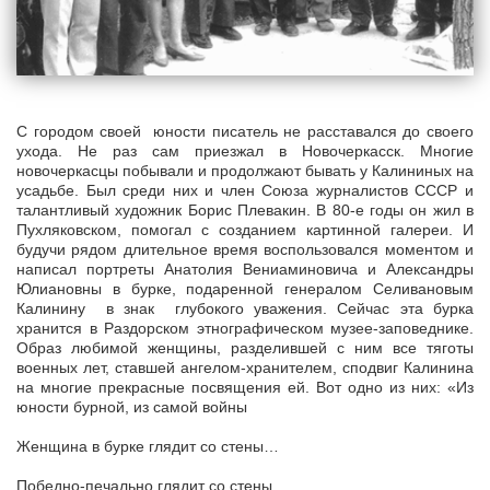
С городом своей юности писатель не расставался до своего
ухода. Не раз сам приезжал в Новочеркасск. Многие
новочеркасцы побывали и продолжают бывать у Калининых на
усадьбе. Был среди них и член Союза журналистов СССР и
талантливый художник Борис Плевакин. В 80-е годы он жил в
Пухляковском, помогал с созданием картинной галереи. И
будучи рядом длительное время воспользовался моментом и
написал портреты Анатолия Вениаминовича и Александры
Юлиановны в бурке, подаренной генералом Селивановым
Калинину в знак глубокого уважения. Сейчас эта бурка
хранится в Раздорском этнографическом музее-заповеднике.
Образ любимой женщины, разделившей с ним все тяготы
военных лет, ставшей ангелом-хранителем, сподвиг Калинина
на многие прекрасные посвящения ей. Вот одно из них: «Из
юности бурной, из самой войны
Женщина в бурке глядит со стены…
Победно-печально глядит со стены