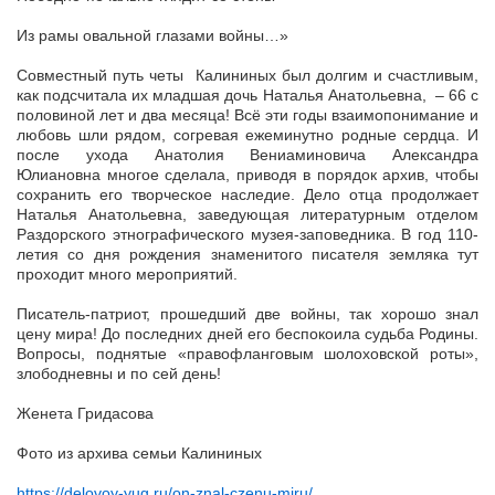
Из рамы овальной глазами войны…»
Совместный путь четы Калининых был долгим и счастливым,
как подсчитала их младшая дочь Наталья Анатольевна, – 66 с
половиной лет и два месяца! Всё эти годы взаимопонимание и
любовь шли рядом, согревая ежеминутно родные сердца. И
после ухода Анатолия Вениаминовича Александра
Юлиановна многое сделала, приводя в порядок архив, чтобы
сохранить его творческое наследие. Дело отца продолжает
Наталья Анатольевна, заведующая литературным отделом
Раздорского этнографического музея-заповедника. В год 110-
летия со дня рождения знаменитого писателя земляка тут
проходит много мероприятий.
Писатель-патриот, прошедший две войны, так хорошо знал
цену мира! До последних дней его беспокоила судьба Родины.
Вопросы, поднятые «правофланговым шолоховской роты»,
злободневны и по сей день!
Женета Гридасова
Фото из архива семьи Калининых
https://delovoy-yug.ru/on-znal-czenu-miru/