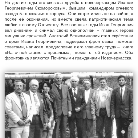
На долгие годы его связала дружба с новочеркасцем Иваном
Георгиевичем Скомороховым, бывшим командиром огневого
взвода 5-го казачьего корпуса. Они встретились не на войне, а
после её окончания, их вместе свела патриотическая тема
любви к своему Отечеству. Все военные годы Иван Георгиевич
вёл дневники и снимал своих однополчан – главных героев
минувших сражений. Анатолий Вениаминович стал «крёстным
отцом» Ивана Георгиевича, поддержал фронтовика, помогал
советами, написал предисловие к его главному труду – книге
«На очной ставке с прошлым», помог с её изданием. Оба
фронтовика являются Почётными гражданами Новочеркасска.