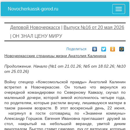
Novocherkassk-gorod.ru
Деловой Новочеркасск
|
Выпуск №16 от 20 мая 2026
| ОН ЗНАЛ ЦЕНУ МИРУ
Поделиться
Новочеркасские страницы жизни Анатолия Калинина
Продолжение. Начало (№1 от 21.01.26; №5 от 18.02.26; №10
от 25.03.26)
Войну спецкор «Комсомольской правды» Анатолий Калинин
встретил в Новочеркасске. Он только что вернулся из
очередной командировки по Северному Кавказу, скучал по
маленькой дочери, которой зимой исполнилось четыре года,
по родителям, которые растили внучку, лишившуюся матери в
таком раннем возрасте. В этот воскресный день, 22 июня,
нагрянул в гости сотоварищ по «Знамени коммуны»
Александр Горшков. Евгения Ивановна приглашает друзей за
стол, накрытый на небольшой веранде, увитой диким
виноградом. Быстро ставит самовар, дух от ватрушек, которые