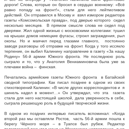
дороги! Слова, которые он бросил в сердцах военкому: «Всё
равно попаду на фронт!», стали для него лейтмотивом
действий. Он отправился в Москву и взял измором редактора
газеты «Комсомольская правда», под дверью которого сидел
несколько месяцев. В прямом смысле слова не сидел под
дверями. Жил одной жизнью с московскими коллегами: тушил
на крышах домов немецкие фугасы, строил заграждения, рыл
окопы. Но и маячил перед глазами главного, постоянно
заводя разговоры об отправке на фронт. Когда у того иссякло
терпение, он выбил Калинину направление в газету «За нашу
Родину» 56-й армии Южного фронта. Не последнюю роль
сыграло и то, что у Анатолия Вениаминовича была уже за
плечами война – финская.
Печатались армейские газеты Южного фронта в Батайской
сводной типографии. Как писал позднее в одном из своих
стихотворений Калинин: «В числе других корреспондентов и я
шинель надел в момент…» Он утверждал, что эта газета
стала для него настоящей школой, дала уверенность в себе,
сыграла решающую роль в будущей творческой жизни.
В одном из поздних интервью писатель вспоминал: «Когда
второй раз мы оставляли Ростов, часть 56-й армии пошла к
берегу Чёрного моря – в Туапсе был рубеж. Редактор