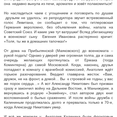
она недавно вынула из печи, ароматен и зовёт полакомиться!
Но насладиться чаем с угощением и поговорить по душам
друзьям не удалось: из репродуктора звучит встревоженный
голос Левитана, он сообщает о том, что гитлеровская
Германия вероломно, без объявления войны, напала на
Советский Союз. И какие уже тут ватрушки! Вслед убегающему
в военкомат сыну Евгения Ивановна растерянно кричит:
«Толя, ты же в домашних тапочках!»
От дома на Прибылянской (Маяковского) до военкомата –
рукой подать! Однако у дверей уже огромная толпа, да и сама
очередь желающих протянулась от Ермака (тогда
Коминтерна) до самой Московской. Когда, наконец, друзья
попадают в комнату с врачебной комиссией, Анатолия ждёт
горькое разочарование. Вердикт главврача жесток: «Вам,
дружок, не на фронт, а домой… Вы к строевой не годны, у вас
же порок сердца…» А вот Александр Никитович был призван
сразу и закончил войну на Дальнем Востоке, в Маньчжурии, а
вернувшись в родную «Знамёнку», стал автором двух книг
воспоминаний о былых сражениях. И после войны дружба с
Калининым продолжалась долго и прервалась только в 70-е,
когда Александр Никитович умер.
И всё же впереди у Анатолия Калинина были фронтовые