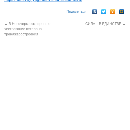
Поделиться
←
В Новочеркасске прошло
СИЛА – В ЕДИНСТВЕ
→
чествование ветерана
тренажеростроения