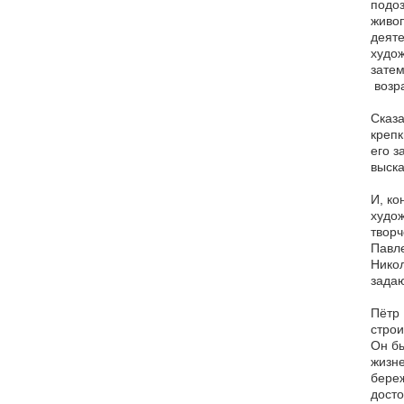
подоз
живоп
деяте
худо
затем
возра
Сказа
крепк
его з
выск
И, ко
худож
твор
Павле
Никол
зада
Пётр 
строи
Он бы
жизне
береж
досто