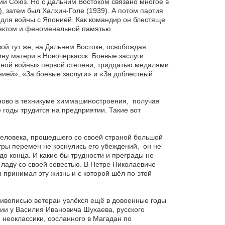
ий Союз. Но с Дальним Востоком связано многое в
), затем был Халхин-Голе (1939). А потом партия
 для войны с Японией. Как командир он блестяще
лектом и феноменальной памятью.
ой тут же, на Дальнем Востоке, освобождая
ну матери в Новочеркасск. Боевые заслуги
ной войны» первой степени, тридцатью медалями.
ией», «За боевые заслуги» и «За доблестный
аново в техникуме химмашиностроения, получая
оды трудится на предприятии. Такие вот
еловека, прошедшего со своей страной большой
ры перемен не коснулись его убеждений, он не
о конца. И какие бы трудности и преграды не
в ладу со своей совестью. В Петре Николаевиче
 принимал эту жизнь и с которой шёл по этой
ивописью ветеран увлёкся ещё в довоенные годы
дии у Василия Ивановича Шухаева, русского
 неоклассики, сосланного в Магадан по