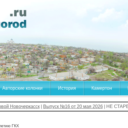
Авторские колонки
История
Камертон
овой Новочеркасск
|
Выпуск №16 от 20 мая 2026
| НЕ СТА
летию ГКХ