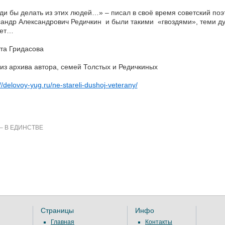
ди бы делать из этих людей…» – писал в своё время советский поэ
андр Александрович Редичкин и были такими «гвоздями», теми ду
ает…
та Гридасова
из архива автора, семей Толстых и Редичкиных
//delovoy-yug.ru/ne-stareli-dushoj-veterany/
– В ЕДИНСТВЕ
Страницы
Инфо
Главная
Контакты