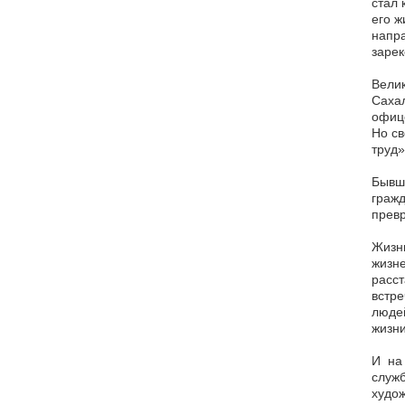
стал 
его ж
напра
зарек
Велик
Сахал
офице
Но св
труд»
Бывши
гражд
превр
Жизнь
жизне
расст
встре
людей
жизни
И на 
служб
худож