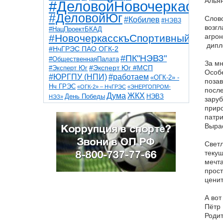
Альян
#ДеловойНовочеркасск
#ДеловойЮг
Слово
#Кобилев
#НЭВЗ
возгл
#НацПроектБКАД
#НовочеркасскъСпортивный
агрон
дипл
#НчГРЭС ПАО ОГК-2
#ПК"НЭВЗ"
#ОбщественнаяПалата
За мн
#Эксперт Юг
#Эксперт Юг #МСП
Особе
#ЮРГПУ (НПИ)
#работаем
«ОГК-2» -
позав
Нч ГРЭС
«ОГК-2» – НчГРЭС
«ЭНЕРГОПРОМ-
после
Дума
ЖКХ
НЭВЗ
День Победы
НЭЗ»
заруб
ТНТ
НчГРЭС
Победа
Собор
ТПП
приро
благоустройство
ветераны
выборы
патри
дети
дороги
Вырас
казаки
коррупция
космос
парк
общественная палата
пожар
роща
спорт
Светл
художники
театр
транспорт
текущ
мечта
прост
ценит
А вот
Пётр 
Родит