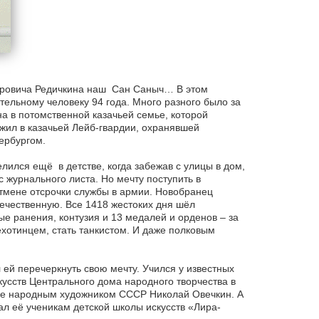
ндровича Редичкина наш Сан Саныч… В этом
ельному человеку 94 года. Много разного было за
а в потомственной казачьей семье, которой
ужил в казачьей Лейб-гвардии, охранявшей
ербургом.
лился ещё в детстве, когда забежав с улицы в дом,
 журнального листа. Но мечту поступить в
отмене отсрочки службы в армии. Новобранец
течественную. Все 1418 жестоких дня шёл
ые ранения, контузия и 13 медалей и орденов – за
ехотинцем, стать танкистом. И даже полковым
л ей перечеркнуть свою мечту. Учился у известных
кусств Центрального дома народного творчества в
ее народным художником СССР Николай Овечкин. А
л её ученикам детской школы искусств «Лира-