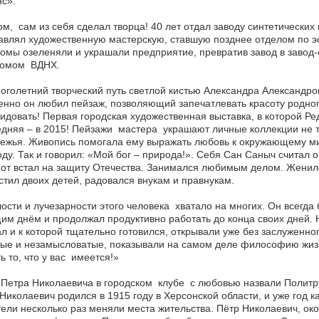
с».
м, сам из себя сделал творца! 40 лет отдал заводу синтетических 
авлял художественную мастерскую, ставшую позднее отделом по эст
омы озеленяли и украшали предприятие, превратив завод в завод-
омом ВДНХ.
оголетний творческий путь светлой кистью Александра Александр
нно он любил пейзаж, позволяющий запечатлевать красоту родног
идовать! Первая городская художественная выставка, в которой Ред
дняя – в 2015! Пейзажи мастера украшают личные коллекции не т
ежья. Живопись помогала ему выражать любовь к окружающему ми
ду. Так и говорил: «Мой бог – природа!». Себя Сан Саныч считал 
от встал на защиту Отечества. Занимался любимым делом. Женил
тил двоих детей, радовался внукам и правнукам.
ости и лучезарности этого человека хватало на многих. Он всегда
им днём и продолжал продуктивно работать до конца своих дней. 
л и к которой тщательно готовился, открывали уже без заслуженно
ые и незамысловатые, показывали на самом деле философию жизн
ь то, что у вас имеется!»
 Петра Николаевича в городском клубе с любовью назвали Политру
Николаевич родился в 1915 году в Херсонской области, и уже год
ели несколько раз меняли места жительства. Пётр Николаевич, ок