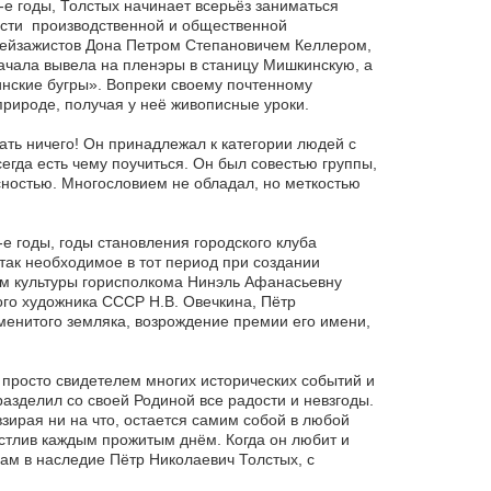
е годы, Толстых начинает всерьёз заниматься
ости производственной и общественной
пейзажистов Дона Петром Степановичем Келлером,
ала вывела на пленэры в станицу Мишкинскую, а
нские бугры». Вопреки своему почтенному
рироде, получая у неё живописные уроки.
зать ничего! Он принадлежал к категории людей с
егда есть чему поучиться. Он был совестью группы,
сностью. Многословием не обладал, но меткостью
-е годы, годы становления городского клуба
 так необходимое в тот период при создании
м культуры горисполкома Нинэль Афанасьевну
ого художника СССР Н.В. Овечкина, Пётр
менитого земляка, возрождение премии его имени,
 просто свидетелем многих исторических событий и
азделил со своей Родиной все радости и невзгоды.
зирая ни на что, остается самим собой в любой
астлив каждым прожитым днём. Когда он любит и
нам в наследие Пётр Николаевич Толстых, с