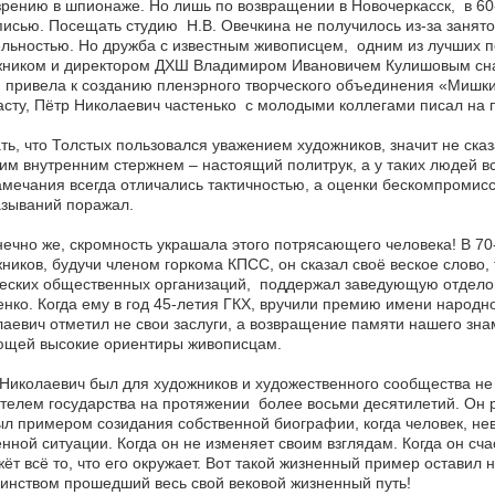
рению в шпионаже. Но лишь по возвращении в Новочеркасск, в 60-
исью. Посещать студию Н.В. Овечкина не получилось из-за занят
льностью. Но дружба с известным живописцем, одним из лучших 
жником и директором ДХШ Владимиром Ивановичем Кулишовым снач
 привела к созданию пленэрного творческого объединения «Мишки
сту, Пётр Николаевич частенько с молодыми коллегами писал на п
ть, что Толстых пользовался уважением художников, значит не ска
им внутренним стержнем – настоящий политрук, а у таких людей вс
амечания всегда отличались тактичностью, а оценки бескомпромис
азываний поражал.
нечно же, скромность украшала этого потрясающего человека! В 70
ников, будучи членом горкома КПСС, он сказал своё веское слово,
ческих общественных организаций, поддержал заведующую отдело
нко. Когда ему в год 45-летия ГКХ, вручили премию имени народн
аевич отметил не свои заслуги, а возвращение памяти нашего зна
ющей высокие ориентиры живописцам.
Николаевич был для художников и художественного сообщества не
телем государства на протяжении более восьми десятилетий. Он р
л примером созидания собственной биографии, когда человек, нев
нной ситуации. Когда он не изменяет своим взглядам. Когда он сч
ёт всё то, что его окружает. Вот такой жизненный пример оставил 
инством прошедший весь свой вековой жизненный путь!