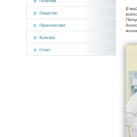
Политика
В ма
Общество
войно
Пётр 
долг
Происшествия
жизн
Культура
Спорт