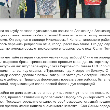
ги по клубу ласково и уважительно называли Александра Алекса
ении было столько любви и тепла! Жизнь отпустила этому замечат
ремя. Он родился в станице Николаевской Константиновского район
ось пережить репрессию отца, голод, расказачивание. Его дед сл
родную императорскую резиденцию в Красном селе под Санкт-Пет
ко лет шёл ветеран к своему жизненному выбору! С ним он опреде
л старшего брата, срисовывавшего простым карандашом картинку с
ектурный институт перечеркнул указ Верховного Совета СССР об 
вился на границу страны, в Туркмению, где и встретил Великую О
андр Александрович с боями, завершив этот путь в Австрии. Тяжёл
кую доблесть. Пришлось фронтовику воевать в химвойсках, быть п
алой, поднимающим своей песней боевой дух товарищей.
война не дала возможности поступить в институт, но он не позволи
ров, прошёл пятилетний курс заочного Народного университета ис
е. Посещал городскую студию, которой руководил ставший поздн
ив премию имени нашего знаменитого земляка, Сан Саныч переда