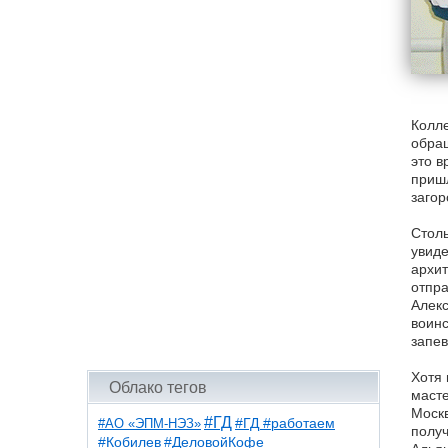
Колле
обращ
это в
пришл
заго
Столь
увиде
архит
отпра
Алекс
воинс
запев
Хотя 
Облако тегов
масте
Москв
#ГД
#АО «ЭПМ-НЭЗ»
#ГД #работаем
получ
#ДеловойКофе
#Кобилев