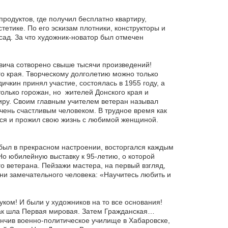
продуктов, где получил бесплатно квартиру,
етике. По его эскизам плотники, конструкторы и
сад. За что художник-новатор был отмечен
овича сотворено свыше тысячи произведений!
о края. Творческому долголетию можно только
ичкин принял участие, состоялась в 1955 году, а
олько горожан, но жителей Донского края и
ру. Своим главным учителем ветеран называл
очень счастливым человеком. В трудное время как
ся и прожил свою жизнь с любимой женщиной.
 был в прекрасном настроении, восторгался каждым
Но юбилейную выставку к 95-летию, о которой
го ветерана. Пейзажи мастера, на первый взгляд,
и замечательного человека: «Научитесь любить и
ком! И были у художников на то все основания!
 как шла Первая мировая. Затем Гражданская…
ончив военно-политическое училище в Хабаровске,