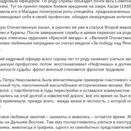
кадровым офицером. По роду службы объездил почти весь Советск
изни. Тут он принял первое боевое крещение на озере Хасан (1938
вила его в Магадан политруком роты спецвойск, предназначенных
омендовал себя в своей профессии, обладая незаурядным интел
ую Отечественную начал, а окончил её уже в статусе Второй миров
ин и Курилы. После завершения службы в армии переехал на роди
ра отмечены орденами «Красной звезды» и «Великой Отечествен
оими любимыми наградами он считал медали «За победу над Япон
.
й кадровый офицер всего сорока лет от роду начинает учиться з
анскую профессию, потом восстанавливает «Нефтемаш» и долгие г
атности судьбы: фронт военный становится фронтом трудовым.
 Петра Николаевича была впечатляющим примером счастливого ч
нный путь, наполненный масштабными историческими вехами. Вет
ался с партбилетом в годы перестройки и оставался коммунистом д
чались на этой долгой и извилистой дороге, всё это время он был 
 привлекали, прежде всего, жажда жизни и честность, с которой он
.
свои любимые занятия – шахматы и живопись – остаётся время. Ж
ы на Дальнем Востоке. Там ему посчастливилось учиться в изосту
ника, живописца и графика, одного из самобытных представителей