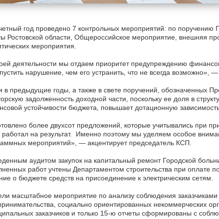
четный год проведено 7 контрольных мероприятий: по поручению 
ы Ростовской области, Общероссийское мероприятие, внешняя про
тических мероприятия.
оей деятельности мы отдаем приоритет предупреждению финансов
пустить нарушение, чем его устранить, что не всегда возможно», 
и в предыдущие годы, а также в свете поручений, обозначенных 
орскую задолженность доходной части, поскольку ее доля в структ
совой устойчивости бюджета, повышает дотационную зависимость
товлено более двухсот предложений, которые учитывались при пр
 работал на результат. Именно поэтому мы уделяем особое внима
раммных мероприятий», — акцентирует председатель КСП.
денным аудитом закупок на капитальный ремонт Городской боль
ненных работ учтены Департаментом строительства при оплате п
ие о бюджете средств на присоединение к электрическим сетям.
ли масштабное мероприятие по анализу соблюдения заказчиками 
ринимательства, социально ориентированных некоммерческих орг
ипальных заказчиков и только 15-ю отчеты сформированы с собл