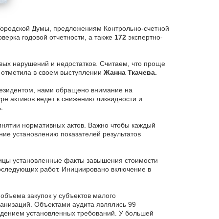
Городской Думы, предложениям Контрольно-счетной
верка годовой отчетности, а также
172
экспертно-
ых нарушений и недостатков. Считаем, что проще
— отметила в своем выступлении
Жанна Ткачева.
Президентом, нами обращено внимание на
уре активов ведет к снижению ликвидности и
.
инятии нормативных актов. Важно чтобы каждый
ние установлению показателей результатов
ницы установленные факты завышения стоимости
оследующих работ. Инициировано включение в
объема закупок у субъектов малого
анизаций. Объектами аудита являлись 99
юдением установленных требований. У большей