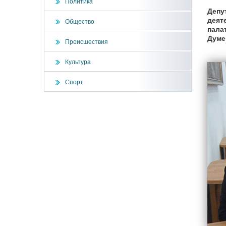
Политика
Депу
деят
Общество
пала
Думе
Происшествия
Культура
Спорт