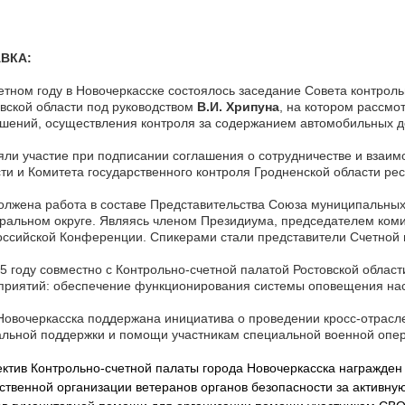
ВКА:
етном году в Новочеркасске состоялось заседание Совета контрол
вской области под руководством
В.И. Хрипуна
, на котором рассмо
шений, осуществления контроля за содержанием автомобильных д
ли участие при подписании соглашения о сотрудничестве и взаим
ти и Комитета государственного контроля Гродненской области ре
лжена работа в составе Представительства Союза муниципальных
альном округе. Являясь членом Президиума, председателем коми
ссийской Конференции. Спикерами стали представители Счетной 
5 году совместно с Контрольно-счетной палатой Ростовской обла
приятий: обеспечение функционирования системы оповещения нас
овочеркасска поддержана инициатива о проведении кросс-отрасл
льной поддержки и помощи участникам специальной военной опер
ктив Контрольно-счетной палаты города Новочеркасска награжден
твенной организации ветеранов органов безопасности за активну