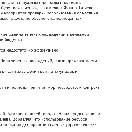
ния, считаю нужным единожды приложить
 будут исключены», — отмечает Жанна Ткачева,
 мероприятия проверки использования средств на
димая работа не обеспечена полноценной
уничтожения зеленых насаждений в денежной
ти бюджета.
тся недостаточно эффективно.
ибели зеленых насаждений, сроки приживаемости.
 в части завышения цен на закупаемый
ти и полноты принятия мер посредством контроля
умой, Администрацией города. Наши предложения и
чева, добавляя, что использование ресурса
оотношения для принятия важных управленческих