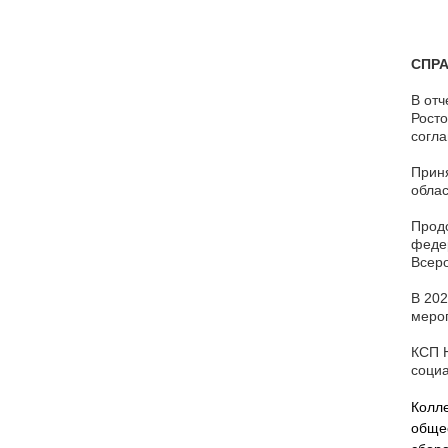
СПРА
В отч
Росто
согла
Приня
облас
Продо
федер
Всеро
В 202
меро
КСП Н
социа
Колле
общес