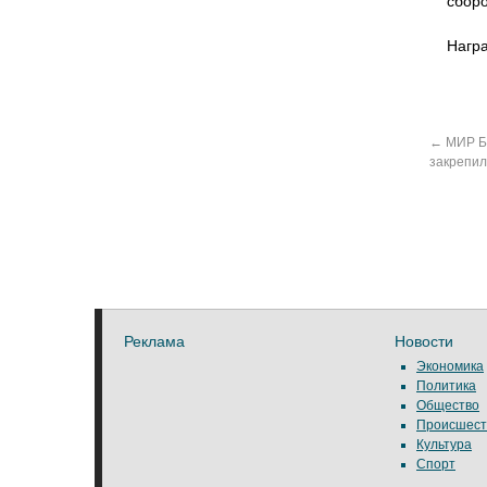
сбор
Награ
←
МИР Б
закрепил
Реклама
Новости
Экономика
Политика
Общество
Происшест
Культура
Спорт