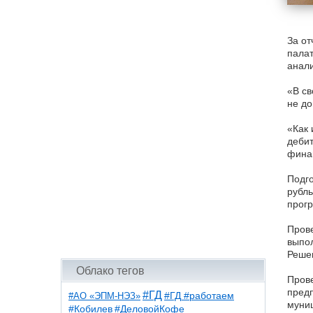
За от
палат
анали
«В св
не до
«Как 
дебит
финан
Подго
рубль
прог
Прове
выпол
Решен
Облако тегов
Прове
предп
#ГД
#АО «ЭПМ-НЭЗ»
#ГД #работаем
муниц
#ДеловойКофе
#Кобилев