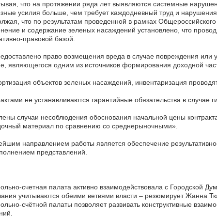
ывая, что на протяжении ряда лет выявляются системные наруше
зные усилия больше, чем требует каждодневный труд и нарушения
лжая, что по результатам проведенной в рамках Общероссийского
нение и содержание зеленых насаждений установлено, что прово
тивно-правовой базой.
едоставлено право возмещения вреда в случае повреждения или 
е, являющегося одним из источников формирования доходной час
ртизация объектов зеленых насаждений, инвентаризация проводя
актами не устанавливаются гарантийные обязательства в случае г
ены случаи несоблюдения обоснования начальной цены контракта
дочный материал по сравнению со среднерыночными».
йшим направлением работы является обеспечение результативнос
полнением представлений.
ольно-счетная палата активно взаимодействовала с Городской Д
ания учитываются обеими ветвями власти – резюмирует Жанна Тка
ольно-счётной палаты позволяет развивать конструктивные взаим
ний.