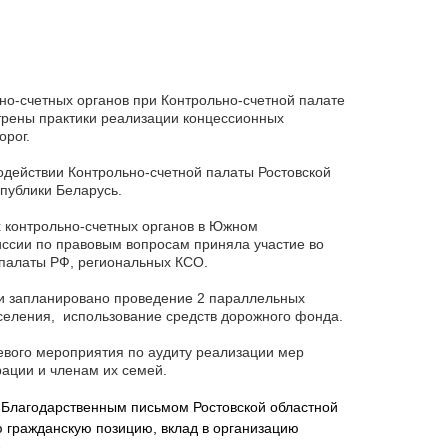
ьно-счетных органов при Контрольно-счетной палате
трены практики реализации концессионных
орог.
одействии Контрольно-счетной палаты Ростовской
спублики Беларусь.
 контрольно-счетных органов в Южном
ссии по правовым вопросам приняла участие во
палаты РФ, региональных КСО.
сти запланировано проведение 2 параллельных
еления, использование средств дорожного фонда.
евого мероприятия по аудиту реализации мер
ации и членам их семей.
 Благодарственным письмом Ростовской областной
ю гражданскую позицию, вклад в организацию