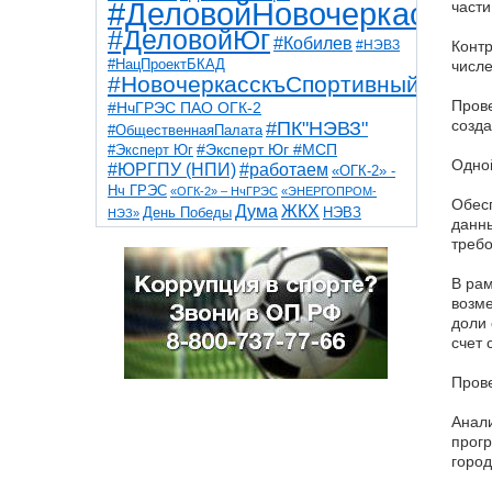
#ДеловойНовочеркасск
части
#ДеловойЮг
#Кобилев
#НЭВЗ
Контр
#НацПроектБКАД
числе
#НовочеркасскъСпортивный
Прове
#НчГРЭС ПАО ОГК-2
созда
#ПК"НЭВЗ"
#ОбщественнаяПалата
#Эксперт Юг
#Эксперт Юг #МСП
Одной
#ЮРГПУ (НПИ)
#работаем
«ОГК-2» -
Нч ГРЭС
«ОГК-2» – НчГРЭС
«ЭНЕРГОПРОМ-
Обесп
Дума
ЖКХ
НЭВЗ
День Победы
НЭЗ»
данны
ТНТ
НчГРЭС
Победа
Собор
ТПП
требо
благоустройство
ветераны
выборы
дети
дороги
казаки
коррупция
космос
В рам
парк
общественная палата
пожар
роща
возме
спорт
художники
театр
транспорт
доли 
счет 
Прове
Анали
прогр
город