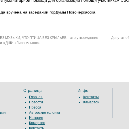
ов гуманитарной помощи для организации помощи участникам СВО
да вручена на заседании горДумы Новочеркасска.
ЕЗ МУЗЫКИ, ЧТО ПТИЦА БЕЗ КРЫЛЬЕВ – это утверждение
Депутат о
и в ДШИ «Лира-Альянс»
Страницы
Инфо
Главная
Контакты
Новости
Камертон
Пресса
вия
Авторские колонки
История
Камертон
Контакты