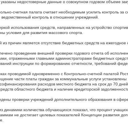
 указаны недостоверные данные о совокупном годовом объеме зак
ольно-счетная палата считает необходимым усилить контроль за с
 ведомственный контроль в отношении учреждений.
ркой использования средств, направленных на устройство спортив
ны условия для развития массового спорта.
 из причин является отсутствие бюджетных средств на ежегодное
ечено проведение внешней проверки годового отчета об исполнен
ми, отраженными главными администраторами бюджетных средств
ваний инструкции по формированию отчетности, требований феде
ках проводимой одновременно с Контрольно-счетной палатой Рост
щение части платы граждан за коммунальные услуги установлены
софинансирования расходов местного бюджета на срок до 70 дней,
средств областного бюджета и наличие кредиторской задолженност
дены проверки учреждений дополнительного образования в сфере
з динамики количества обучающихся показал, что процент учащ
аммам не достигает целевых показателей Концепции развития доп
е.