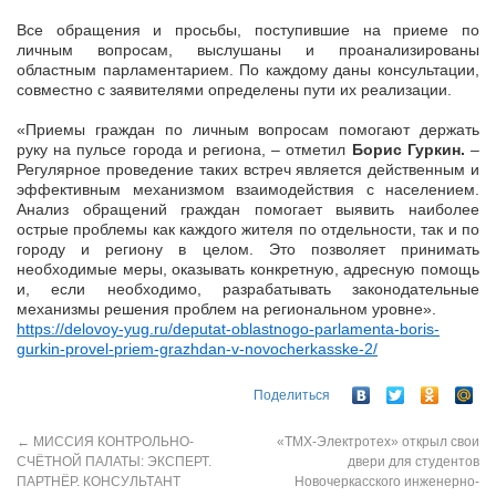
Все обращения и просьбы, поступившие на приеме по
личным вопросам, выслушаны и проанализированы
областным парламентарием. По каждому даны консультации,
совместно с заявителями определены пути их реализации.
«Приемы граждан по личным вопросам помогают держать
руку на пульсе города и региона, – отметил
Борис Гуркин.
–
Регулярное проведение таких встреч является действенным и
эффективным механизмом взаимодействия с населением.
Анализ обращений граждан помогает выявить наиболее
острые проблемы как каждого жителя по отдельности, так и по
городу и региону в целом. Это позволяет принимать
необходимые меры, оказывать конкретную, адресную помощь
и, если необходимо, разрабатывать законодательные
механизмы решения проблем на региональном уровне».
https://delovoy-yug.ru/deputat-oblastnogo-parlamenta-boris-
gurkin-provel-priem-grazhdan-v-novocherkasske-2/
Поделиться
←
МИССИЯ КОНТРОЛЬНО-
«ТМХ-Электротех» открыл свои
СЧЁТНОЙ ПАЛАТЫ: ЭКСПЕРТ.
двери для студентов
ПАРТНЁР. КОНСУЛЬТАНТ
Новочеркасского инженерно-