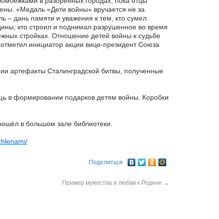
 бомбёжками в разорённых городах, пока отцы
мены. «Медаль «Дети войны» вручается не за
 – дань памяти и уважения к тем, кто сумел
дины, кто строил и поднимал разрушенное во время
ёжных стройках. Отношение детей войны к судьбе
 отметил инициатор акции вице-президент Союза
ии артефакты Сталинградской битвы, полученные
ь в формировании подарков детям войны. Коробки
ошёл в большом зале библиотеки.
chlenami/
Поделиться
Пример мужества и любви к Родине
→