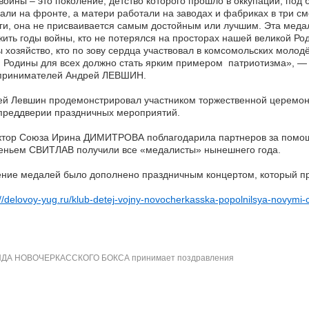
войны – это поколение, детство которого прошло в оккупации, под
али на фронте, а матери работали на заводах и фабриках в три с
ги, она не присваивается самым достойным или лучшим. Эта медаль
ить годы войны, кто не потерялся на просторах нашей великой Ро
 хозяйство, кто по зову сердца участвовал в комсомольских молод
 Родины для всех должно стать ярким примером патриотизма», —
принимателей Андрей ЛЕВШИН.
ей Левшин продемонстрировал участником торжественной церемон
преддверии праздничных мероприятий.
ктор Союза Ирина ДИМИТРОВА поблагодарила партнеров за помощ
ченьем СВИТЛАВ получили все «медалисты» нынешнего года.
ние медалей было дополнено праздничным концертом, который пр
://delovoy-yug.ru/klub-detej-vojny-novocherkasska-popolnilsya-novymi-
ДА НОВОЧЕРКАССКОГО БОКСА принимает поздравления