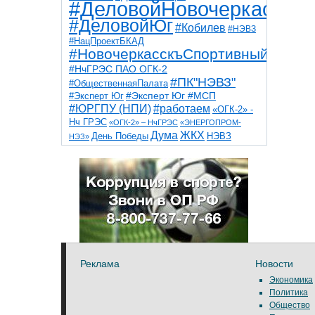
#ДеловойНовочеркасск
#ДеловойЮг
#Кобилев
#НЭВЗ
#НацПроектБКАД
#НовочеркасскъСпортивный
#НчГРЭС ПАО ОГК-2
#ПК"НЭВЗ"
#ОбщественнаяПалата
#Эксперт Юг
#Эксперт Юг #МСП
#ЮРГПУ (НПИ)
#работаем
«ОГК-2» -
Нч ГРЭС
«ОГК-2» – НчГРЭС
«ЭНЕРГОПРОМ-
Дума
ЖКХ
НЭВЗ
День Победы
НЭЗ»
ТНТ
НчГРЭС
Победа
Собор
ТПП
благоустройство
ветераны
выборы
дети
дороги
казаки
коррупция
космос
парк
общественная палата
пожар
роща
спорт
художники
театр
транспорт
Реклама
Новости
Экономика
Политика
Общество