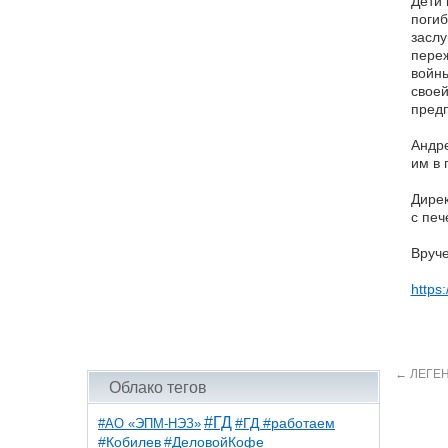
Дети 
погиб
заслу
переж
войны
своей
пред
Андр
им в 
Дире
с пе
Вруче
https
←
ЛЕГЕН
Облако тегов
#ГД
#АО «ЭПМ-НЭЗ»
#ГД #работаем
#ДеловойКофе
#Кобилев