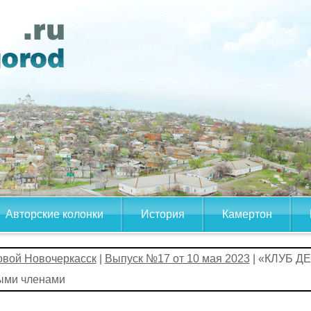
Авторские колонки
История
Камертон
овой Новочеркасск
|
Выпуск №17 от 10 мая 2023
| «КЛУБ Д
ыми членами