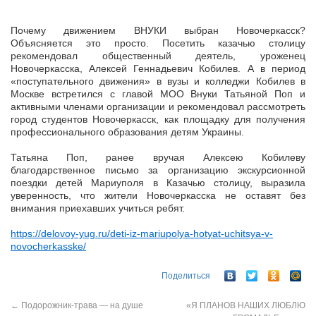
Почему движением ВНУКИ выбран Новочеркасск?
Объясняется это просто. Посетить казачью столицу
рекомендовал общественный деятель, уроженец
Новочеркасска, Алексей Геннадьевич Кобилев. А в период
«поступательного движения» в вузы и колледжи Кобилев в
Москве встретился с главой МОО Внуки Татьяной Поп и
активными членами организации и рекомендовал рассмотреть
город студентов Новочеркасск, как площадку для получения
профессионального образования детям Украины.
Татьяна Поп, ранее вручая Алексею Кобилеву
благодарственное письмо за организацию экскурсионной
поездки детей Мариуполя в Казачью столицу, выразила
уверенность, что жители Новочеркасска не оставят без
внимания приехавших учиться ребят.
https://delovoy-yug.ru/deti-iz-mariupolya-hotyat-uchitsya-v-
novocherkasske/
Поделиться
←
Подорожник-трава — на душе
«Я ПЛАНОВ НАШИХ ЛЮБЛЮ