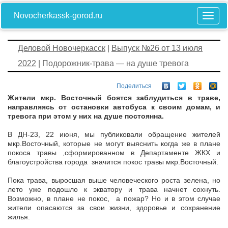
Novocherkassk-gorod.ru
Деловой Новочеркасск
|
Выпуск №26 от 13 июля
2022
| Подорожник-трава — на душе тревога
Поделиться
Жители мкр. Восточный боятся заблудиться в траве,
направляясь от остановки автобуса к своим домам, и
тревога при этом у них на душе постоянна.
В ДН-23, 22 июня, мы публиковали обращение жителей
мкр.Восточный, которые не могут выяснить когда же в плане
покоса травы ,сформированном в Департаменте ЖКХ и
благоустройства города значится покос травы мкр.Восточный.
Пока трава, выросшая выше человеческого роста зелена, но
лето уже подошло к экватору и трава начнет сохнуть.
Возможно, в плане не покос, а пожар? Но и в этом случае
жители опасаются за свои жизни, здоровье и сохранение
жилья.