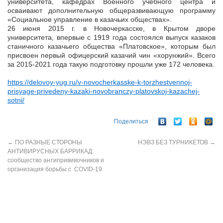
университета, кафедрах Военного учебного центра и
осваивают дополнительную общеразвивающую программу
«Социальное управление в казачьих обществах».
26 июня 2015 г. в Новочеркасске, в Крытом дворе
университета, впервые с 1919 года состоялся выпуск казаков
станичного казачьего общества «Платовское», которым был
присвоен первый офицерский казачий чин «хорунжий». Всего
за 2015-2021 года такую подготовку прошли уже 172 человека.
https://delovoy-yug.ru/v-novocherkasske-k-torzhestvennoj-
prisyage-privedeny-kazaki-novobranczy-platovskoj-kazachej-
sotni/
Поделиться
←
ПО РАЗНЫЕ СТОРОНЫ
НЭВЗ БЕЗ ТУРНИКЕТОВ
→
АНТИВИРУСНЫХ БАРРИКАД:
сообщество антипрививочников и
организация борьбы с COVID-19