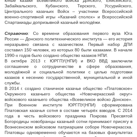
юные казаки Всевеликого войска Донского, Енисейского,
Забайкальского, Кубанского, Терского, Уссурийского,
Центрального казачьих Войск – участники Всероссийской
военно-спортивной игры «Казачий сполох» и Всероссийской
Спартакиады допризывной казачьей молодёжи.
Справочно
:
Со времени образования первого вуза Юга
России — Донского политехнического института — его история
неразрывно связана с казачеством. Первый набор ДПИ
составил 150 человек, из которых 80 были казаками. В начале
1990-х годов было создано общество казаков НПИ.
В октябре 2013 г. ЮРГПУ(НПИ) и ВКО ВВД заключили
соглашение о сотрудничестве в сфере образования,
молодёжной и социальной политики с целью подготовки
казаков к несению государственной, муниципальной и иной
службы.
В 2014 г. создано станичное казачье общество «Платовское»
Окружного казачьего общества «Новочеркасский округ»
войскового казачьего общества «Всевеликое войско Донское».
При Военном институте ЮРГПУ(НПИ) сформирована
Платовская казачья сотня в составе четырёх взводов. С 2014
года в честь войскового праздника Покрова Пресвятой
Богородицы новобранцы казачьей сотни принимают присягу в
Вознесенском войсковом патриаршем соборе Новочеркасска.
Платовцы одновременно обучаются на базовых факультетах