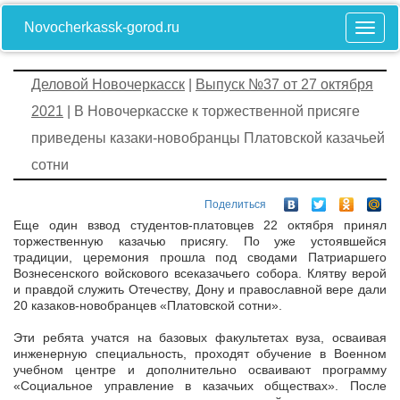
Novocherkassk-gorod.ru
Деловой Новочеркасск
|
Выпуск №37 от 27 октября
2021
| В Новочеркасске к торжественной присяге
приведены казаки-новобранцы Платовской казачьей
сотни
Поделиться
Еще один взвод студентов-платовцев 22 октября принял
торжественную казачью присягу. По уже устоявшейся
традиции, церемония прошла под сводами Патриаршего
Вознесенского войскового всеказачьего собора. Клятву верой
и правдой служить Отечеству, Дону и православной вере дали
20 казаков-новобранцев «Платовской сотни».
Эти ребята учатся на базовых факультетах вуза, осваивая
инженерную специальность, проходят обучение в Военном
учебном центре и дополнительно осваивают программу
«Социальное управление в казачьих обществах». После