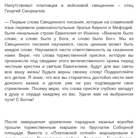
Напутствовал платовцев и войсковой священник – отец
Георгий Сморкалов:
— Первые слова Священного писания, которые на славянский
язык перевели равноапостольные братья Кирилл и Мефодий,
были начальные строки Евангелия от Иоанна: «Вначале было
слово, и слово было у Бога, и слово было Бог». Мы из
Священного писания научаемся, сколь ценным может быть
каждое слово. Научаемся нести ответственность за сказанное
нами. Верю, что слова торжественной присяги, которую вы
произнесли под сводами этого величественного храма перед
честным крестом и святым Евангелием, будут для вас святы
всю вашу жизнь! Будьте верны своему слову! Подкрепляйте
его делом. Я знаю, что все вы стараетесь достойно нести имя
донского казака и делом уже не раз подтвердили свое
стремление. Посему верю, что слова присяги глубоко западут
в душу и сердце каждому из вас. Удачи вам на выбранном
пути! С Богом!
После завершения церемонии парадные казачьи коробки
прошли торжественным маршем по брусчатке Соборной
площади. Вместе с «Платовской сотней» маршировали и