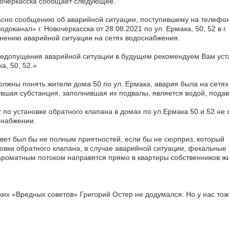
вочеркасска сообщает следующее.
асно сообщению об аварийной ситуации, поступившему на телефо
одоканал» г. Новочеркасска от 28.08.2021 по ул. Ермака, 50, 52 в
нению аварийной ситуации на сетях водоснабжения.
едопущения аварийной ситуации в будущем рекомендуем Вам уста
а, 50, 52.»
олжны понять жители дома 50 по ул. Ермака, авария была на сетя
вшая субстанция, заполнившая их подвалы, является водой, пода
 по установке обратного клапана в домах по ул.Ермака 50 и 52 не 
снабжении.
вет был бы не полным приятностей, если бы не сюрприз, который
овки обратного клапана, в случае аварийной ситуации, фекальные
роматным потоком направятся прямо в квартиры собственников ж
ких «Вредных советов» Григорий Остер не додумался. Но у нас тоже