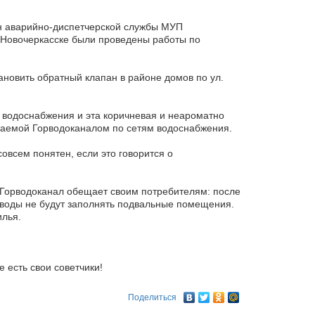
н аварийно-диспетчерской службы МУП
 г. Новочеркасске были проведены работы по
новить обратный клапан в районе домов по ул.
х водоснабжения и эта коричневая и неароматно
ваемой Горводоканалом по сетям водоснабжения.
совсем понятен, если это говорится о
 Горводоканал обещает своим потребителям: после
 воды не будут заполнять подвальные помещения.
илья.
 есть свои советчики!
Поделиться