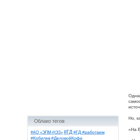
Однак
самос
источ
Но, к
Облако тегов
«На В
#ГД
#АО «ЭПМ-НЭЗ»
#ГД #работаем
#ДеловойКофе
#Кобилев