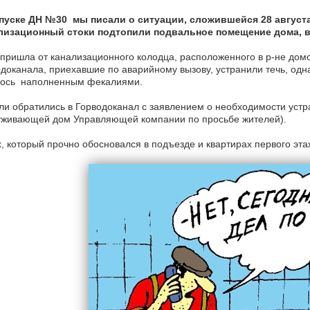
пуске ДН №30 мы писали о ситуации, сложившейся 28 августа 
лизационный стоки подтопили подвальное помещение дома, в
пришла от канализационного колодца, расположенного в р-не домо
доканала, приехавшие по аварийному вызову, устранили течь, од
лось наполненным фекалиями.
и обратились в Горводоканал с заявлением о необходимости уст
уживающей дом Управляющей компании по просьбе жителей).
, который прочно обосновался в подъезде и квартирах первого эт