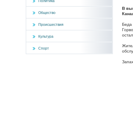
Политика
В вы
Общество
Кана
Беда 
Происшествия
Горво
оста
Культура
Жител
Спорт
обсл
Запах