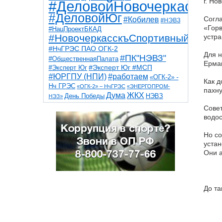
г. Но
#ДеловойНовочеркасск
#ДеловойЮг
Согл
#Кобилев
#НЭВЗ
«Горв
#НацПроектБКАД
#НовочеркасскъСпортивный
устра
#НчГРЭС ПАО ОГК-2
Для н
#ПК"НЭВЗ"
#ОбщественнаяПалата
Ермак
#Эксперт Юг
#Эксперт Юг #МСП
#ЮРГПУ (НПИ)
#работаем
«ОГК-2» -
Как д
Нч ГРЭС
«ОГК-2» – НчГРЭС
«ЭНЕРГОПРОМ-
пахну
Дума
ЖКХ
НЭВЗ
День Победы
НЭЗ»
ТНТ
НчГРЭС
Победа
Собор
ТПП
Совет
благоустройство
ветераны
выборы
водо
дети
дороги
казаки
коррупция
космос
парк
общественная палата
Но со
пожар
роща
спорт
устан
художники
театр
транспорт
Они а
До та