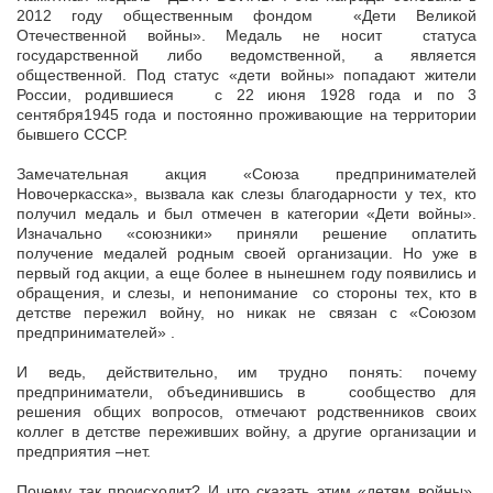
2012 году общественным фондом «Дети Великой
Отечественной войны». Медаль не носит статуса
государственной либо ведомственной, а является
общественной. Под статус «дети войны» попадают жители
России, родившиеся с 22 июня 1928 года и по 3
сентября1945 года и постоянно проживающие на территории
бывшего СССР.
Замечательная акция «Союза предпринимателей
Новочеркасска», вызвала как слезы благодарности у тех, кто
получил медаль и был отмечен в категории «Дети войны».
Изначально «союзники» приняли решение оплатить
получение медалей родным своей организации. Но уже в
первый год акции, а еще более в нынешнем году появились и
обращения, и слезы, и непонимание со стороны тех, кто в
детстве пережил войну, но никак не связан с «Союзом
предпринимателей» .
И ведь, действительно, им трудно понять: почему
предприниматели, объединившись в сообщество для
решения общих вопросов, отмечают родственников своих
коллег в детстве переживших войну, а другие организации и
предприятия –нет.
Почему так происходит? И что сказать этим «детям войны»,