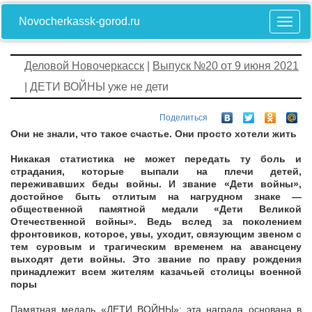
Novocherkassk-gorod.ru
Деловой Новочеркасск
|
Выпуск №20 от 9 июня 2021
| ДЕТИ ВОЙНЫ уже не дети
Поделиться
Они не знали, что такое счастье. Они просто хотели жить
Никакая статистика не может передать ту боль и
страдания, которые выпали на плечи детей,
переживавших беды войны. И звание «Дети войны»,
достойное быть отлитым на нагрудном знаке —
общественной памятной медали «Дети Великой
Отечественной войны». Ведь вслед за поколением
фронтовиков, которое, увы, уходит, связующим звеном с
тем суровым и трагическим временем на авансцену
выходят дети войны. Это звание по праву рождения
принадлежит всем жителям казачьей столицы военной
поры
Памятная медаль «ДЕТИ ВОЙНЫ»: эта награда основана в