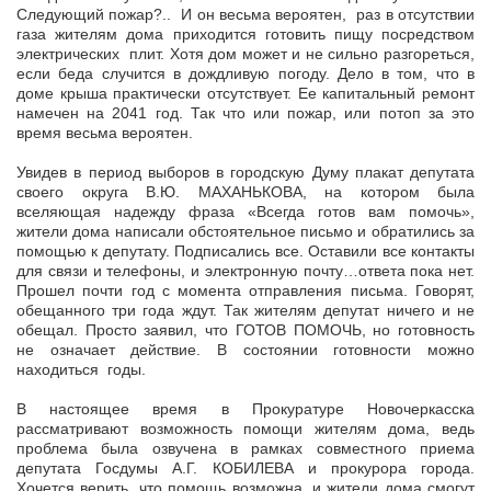
Следующий пожар?.. И он весьма вероятен, раз в отсутствии
газа жителям дома приходится готовить пищу посредством
электрических плит. Хотя дом может и не сильно разгореться,
если беда случится в дождливую погоду. Дело в том, что в
доме крыша практически отсутствует. Ее капитальный ремонт
намечен на 2041 год. Так что или пожар, или потоп за это
время весьма вероятен.
Увидев в период выборов в городскую Думу плакат депутата
своего округа В.Ю. МАХАНЬКОВА, на котором была
вселяющая надежду фраза «Всегда готов вам помочь»,
жители дома написали обстоятельное письмо и обратились за
помощью к депутату. Подписались все. Оставили все контакты
для связи и телефоны, и электронную почту…ответа пока нет.
Прошел почти год с момента отправления письма. Говорят,
обещанного три года ждут. Так жителям депутат ничего и не
обещал. Просто заявил, что ГОТОВ ПОМОЧЬ, но готовность
не означает действие. В состоянии готовности можно
находиться годы.
В настоящее время в Прокуратуре Новочеркасска
рассматривают возможность помощи жителям дома, ведь
проблема была озвучена в рамках совместного приема
депутата Госдумы А.Г. КОБИЛЕВА и прокурора города.
Хочется верить, что помощь возможна, и жители дома смогут