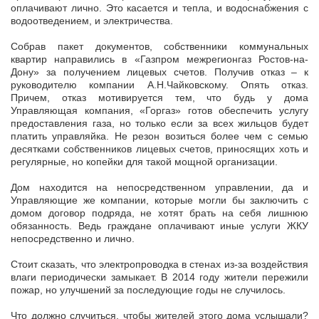
оплачивают лично. Это касается и тепла, и водоснабжения с
водоотведением, и электричества.
Собрав пакет документов, собственники коммунальных
квартир направились в «Газпром межрегионгаз Ростов-на-
Дону» за получением лицевых счетов. Получив отказ – к
руководителю компании А.Н.Чайковскому. Опять отказ.
Причем, отказ мотивируется тем, что будь у дома
Управляющая компания, «Горгаз» готов обеспечить услугу
предоставления газа, но только если за всех жильцов будет
платить управляйка. Не резон возиться более чем с семью
десятками собственников лицевых счетов, приносящих хоть и
регулярные, но копейки для такой мощной организации.
Дом находится на непосредственном управлении, да и
Управляющие же компании, которые могли бы заключить с
домом договор подряда, не хотят брать на себя лишнюю
обязанность. Ведь граждане оплачивают иные услуги ЖКУ
непосредственно и лично.
Стоит сказать, что электропроводка в стенах из-за воздействия
влаги периодически замыкает. В 2014 году жители пережили
пожар, но улучшений за последующие годы не случилось.
Что должно случиться, чтобы жителей этого дома услышали?