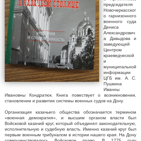
председателя
Новочеркасског
о гарнизонного
военного суда
Дениса
Александрович
а Давыдова и
заведующей
Центром
краеведческой
и
муниципальной
информации
ЦГБ им. А. С.
Пушкина
Иванны
Ивановны Кондратюк. Книга повествует о возникновении,
становлении и развитии системы военных судов на Дону.
Организация казачьего общества обозначается термином
«военная демократия», и высшим органом власти был
Войсковой казачий круг, который объединял законодательную,
исполнительную и судебную власть. Именно казачий круг был
первым военным трибуналом в истории нашего края. На Дону
совершенствовалось Войсковое право. В 1775 году