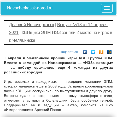
Novocherkassk-gorod.ru
Деловой Новочеркасск
|
Выпуск №13 от 14 апреля
2021
| КВНщики ЭПМ-НЭЗ заняли 2 место на играх в
г. Челябинске
Поделиться
1 апреля в Челябинске прошли игры КВН Группы ЭПМ.
Вместе с командой из Новочеркасска — «НЭЗзнакомцы»
— за победу сражались еще 4 команды из других
российских городов
Игры веселых и находчивых – традиция компании ЭПМ,
которая началась еще в 2009 году. За время коронавирусной
паузы КВНщики соскучились по выступлениям и друг по другу.
Встречи ждали с нетерпением, поэтому атмосфера в зале,
отмечают участники и болельщики, была особенно теплой.
Поддерживал ее и ведущий – актёр, юморист из шоу
«Импровизация» Арсений Попов.