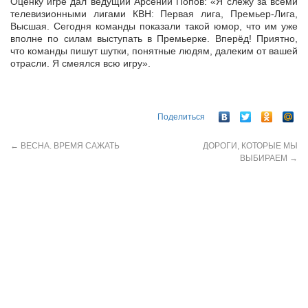
Оценку игре дал ведущий Арсений Попов: «Я слежу за всеми
телевизионными лигами КВН: Первая лига, Премьер-Лига,
Высшая. Сегодня команды показали такой юмор, что им уже
вполне по силам выступать в Премьерке. Вперёд! Приятно,
что команды пишут шутки, понятные людям, далеким от вашей
отрасли. Я смеялся всю игру».
Поделиться
←
ВЕСНА. ВРЕМЯ САЖАТЬ
ДОРОГИ, КОТОРЫЕ МЫ
ВЫБИРАЕМ
→