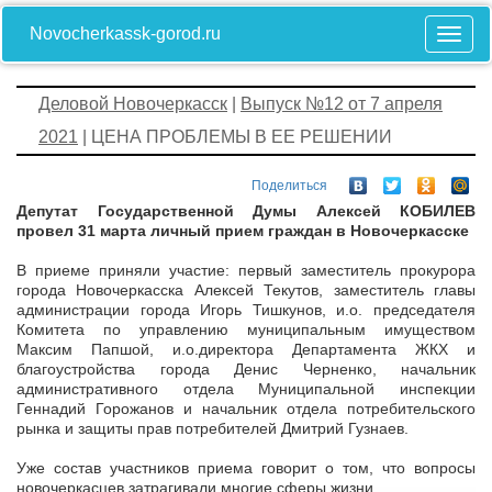
Novocherkassk-gorod.ru
Деловой Новочеркасск
|
Выпуск №12 от 7 апреля
2021
| ЦЕНА ПРОБЛЕМЫ В ЕЕ РЕШЕНИИ
Поделиться
Депутат Государственной Думы Алексей КОБИЛЕВ
провел 31 марта личный прием граждан в Новочеркасске
В приеме приняли участие: первый заместитель прокурора
города Новочеркасска Алексей Текутов, заместитель главы
администрации города Игорь Тишкунов, и.о. председателя
Комитета по управлению муниципальным имуществом
Максим Папшой, и.о.директора Департамента ЖКХ и
благоустройства города Денис Черненко, начальник
административного отдела Муниципальной инспекции
Геннадий Горожанов и начальник отдела потребительского
рынка и защиты прав потребителей Дмитрий Гузнаев.
Уже состав участников приема говорит о том, что вопросы
новочеркасцев затрагивали многие сферы жизни.