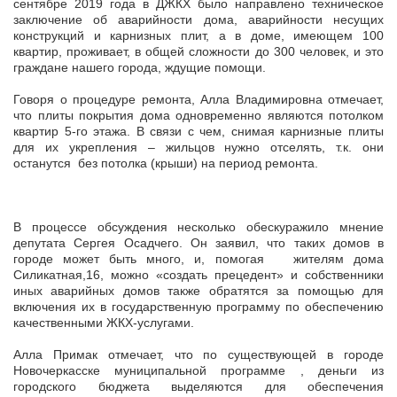
сентябре 2019 года в ДЖКХ было направлено техническое
заключение об аварийности дома, аварийности несущих
конструкций и карнизных плит, а в доме, имеющем 100
квартир, проживает, в общей сложности до 300 человек, и это
граждане нашего города, ждущие помощи.
Говоря о процедуре ремонта, Алла Владимировна отмечает,
что плиты покрытия дома одновременно являются потолком
квартир 5-го этажа. В связи с чем, снимая карнизные плиты
для их укрепления – жильцов нужно отселять, т.к. они
останутся без потолка (крыши) на период ремонта.
В процессе обсуждения несколько обескуражило мнение
депутата Сергея Осадчего. Он заявил, что таких домов в
городе может быть много, и, помогая жителям дома
Силикатная,16, можно «создать прецедент» и собственники
иных аварийных домов также обратятся за помощью для
включения их в государственную программу по обеспечению
качественными ЖКХ-услугами.
Алла Примак отмечает, что по существующей в городе
Новочеркасске муниципальной программе , деньги из
городского бюджета выделяются для обеспечения