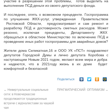
участие в разрешении этой проблемы, готов выделить на
выполнение ПСД деньги из своего депутатского фонда.
И последнее, опять о возможном прецеденте. Госпрограмма
по улучшению ЖКХ-услуг, утвержденная Правительством
Ростовской Области, предусматривает и сам ремонт и
разработку ПСД и достоверность сметных расходов. Может
резонно, исключая прецеденты, Департаменту ЖКХ
обращаться в областное Министерство по включению ПСД и
проведению иных работ госпрограммы для аварийных домов?
Жители дома Силикатная,16 и ООО УК «ПСТ» поздравляют
депутатов Городской Думы и лично депутата Коробова с
наступающим Новым 2021 годом, желают всем мира и добра
и надеются, что в 2021году жизнь в их доме будет
комфортной и безопасной
Поделиться
←
Невиртуальные социальные
ПРАГМАТИЧЕСКИЙ ОПТИМИЗМ
→
сети: в Новочеркасске
продолжаются традиционные
встречи с журналистами за чашкой
чая