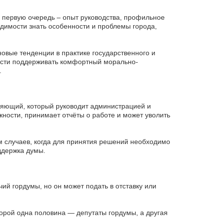
В первую очередь – опыт руководства, профильное
имости знать особенности и проблемы города,
овые тенденции в практике государственного и
ости поддерживать комфортный морально-
.
яющий, который руководит администрацией и
жности, принимает отчёты о работе и может уволить
м случаев, когда для принятия решений необходимо
ддержка думы.
ий гордумы, но он может подать в отставку или
орой одна половина — депутаты гордумы, а другая