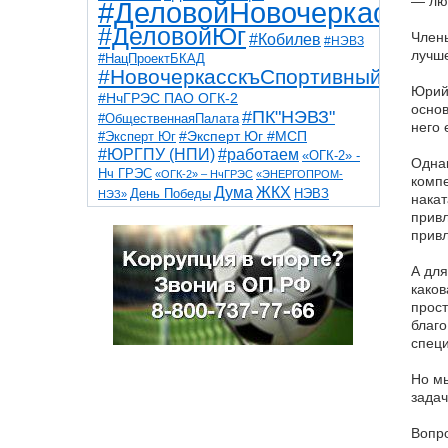
— люд
#ДеловойНовочеркасск
#ДеловойЮг
Члены
#Кобилев
#НЭВЗ
лучше
#НацПроектБКАД
#НовочеркасскъСпортивный
Юрий 
#НчГРЭС ПАО ОГК-2
основ
#ПК"НЭВЗ"
#ОбщественнаяПалата
него 
#Эксперт Юг
#Эксперт Юг #МСП
#ЮРГПУ (НПИ)
#работаем
«ОГК-2» -
Однак
Нч ГРЭС
«ОГК-2» – НчГРЭС
«ЭНЕРГОПРОМ-
компе
Дума
ЖКХ
НЭВЗ
День Победы
НЭЗ»
накат
ТНТ
НчГРЭС
Победа
Собор
ТПП
привл
благоустройство
ветераны
выборы
прив
дети
дороги
казаки
коррупция
космос
парк
А для
общественная палата
пожар
роща
спорт
каков
художники
театр
транспорт
прост
благо
специ
Но мы
задач
Вопро