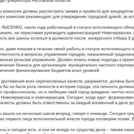
и губернатора Ростовской области.
 комиссии должны рассмотреть заявки и провести для кандидатов
го комиссия рекомендует для утверждения городской думой, за к
ЛЫСЕНКО, около года работающий в статусе исполняющего обязанн
аниях, не переставая руководить администрацией Новочеркасска.
есть все шансы остаться в должности после конкурсного отбора 3 
о, даже показав в течение своей работы в статусе исполняющего
тентность в вопросах управления городом, назначенный градонача
анным рельсам управления. Должен искать новые подходы к привл
ечения бизнеса для организации муниципально-частного партнерс
лечения финансирования бюджетов иных уровней.
 достижения всех перечисленных качеств, разумеется, должна бы
а бы не была роль личности в истории города, эта личность должн
о профессионалы, но и любящие свой город граждане, честно ис
 Новочеркасска и новочеркасцев. Сегодня, когда идет формирован
алисты должны быть ответственны за каждый вложенный в дело ру
 зашли на несколько шагов вперед, говоря о команде. Сегодня гр
ах первого лица исполнительной власти города поговорим позже.
сы и сегодня есть, и они не всегда по существу дела – такова наш