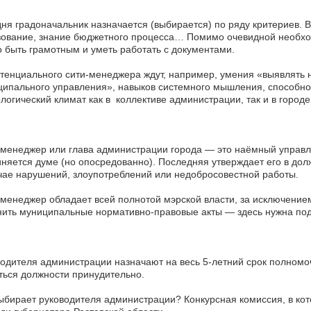
ня градоначальник назначается (выбирается) по ряду критериев. 
ование, знание бюджетного процесса… Помимо очевидной необход
 быть грамотным и уметь работать с документами.
тенциального сити-менеджера ждут, например, умения «выявлять н
ипального управления», навыков системного мышления, способн
логический климат как в коллективе администрации, так и в городе
менеджер или глава администрации города — это наёмный управл
няется думе (но опосредованно). Последняя утверждает его в дол
чае нарушений, злоупотреблений или недобросовестной работы.
менеджер обладает всей полнотой мэрской власти, за исключение
ить муниципальные нормативно-правовые акты — здесь нужна по
одителя администрации назначают на весь 5-летний срок полномоч
ься должности принудительно.
ыбирает руководителя администрации? Конкурсная комиссия, в кот