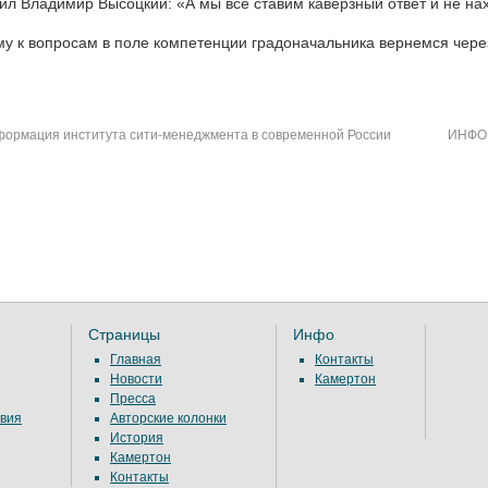
ил Владимир Высоцкий: «А мы все ставим каверзный ответ и не на
у к вопросам в поле компетенции градоначальника вернемся чере
ормация института сити-менеджмента в современной России
ИНФОР
Страницы
Инфо
Главная
Контакты
Новости
Камертон
Пресса
вия
Авторские колонки
История
Камертон
Контакты