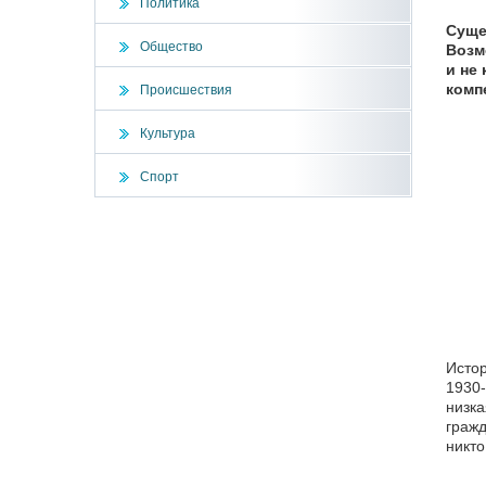
Политика
Суще
Общество
Возм
и не
комп
Происшествия
Культура
Спорт
Истор
1930-
низка
гражд
никто