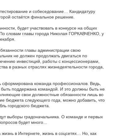
 тестирование и собеседование… Кандидатуру
оторой остаётся финальное решение.
ости, будет участвовать в конкурсе на общих
 По словам главы города Николая ГОРКАВЧЕНКО, у
декабря.
 обязанности главы администрации свою
льник не должен продолжать двигаться по
ечению инвестиций, работы с концессионерами,
тва в разных отраслях жизнедеятельности города,
ть сформирована команда профессионалов. Ведь,
а быть поддержана командой. И это должны быть не
полняющие свои должностные обязанности лишь во
ие бюджета следующего года, можно добавить, что
бль городского бюджета.
ядут выборы градоначальника. О команде и первых
 Вопросов будет много…
а жизнь в Интернете, жизнь в соцсетях… Но, как