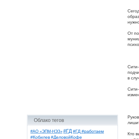
Сегод
образ
нужно
От по
муниц
психо
Сити-
подчи
в слу
Сити-
измен
Руков
Облако тегов
лишит
#ГД
#АО «ЭПМ-НЭЗ»
#ГД #работаем
Кто в
#ДеловойКофе
#Кобилев