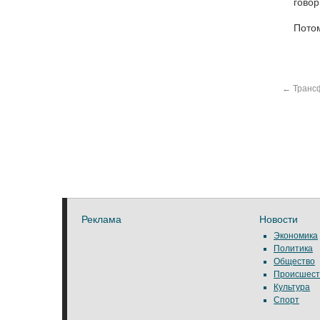
говор
Потом
←
Трансф
Реклама
Новости
Экономика
Политика
Общество
Происшест
Культура
Спорт