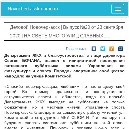
Novocherkassk-gorod.ru
Деловой Новочеркасск
|
Выпуск №20 от 23 сентября
2020
| НА СВЕТЕ МНОГО УЛИЦ СЛАВНЫХ….
Поделиться
Департамент ЖКХ и благоустройства, в лице директора
Сергея БОЧАНА, вышел с инициативой проведения
пятничного субботника силами Управления по
физкультуре и спорту. Порядок спортивное сообщество
наводило на улице Комитетской.
«Спасибо новочеркассцам, любящим по настоящему свой
город! Вот пример правильного и конструктивного
сотрудничества власти и общества, когда по просьбе
Департамента ЖКХ выходят на субботники не только
бюджетники, но и местные жители. Управление спорта
Новочеркасска благодарит за совместную работу жителей ул.
Комитетской и сотрудников МБУ СШОР №2 и планирует в
будущем сделать системными субботники на этой аллее
вместе с жителями! Приучать к порядку нужно всех и