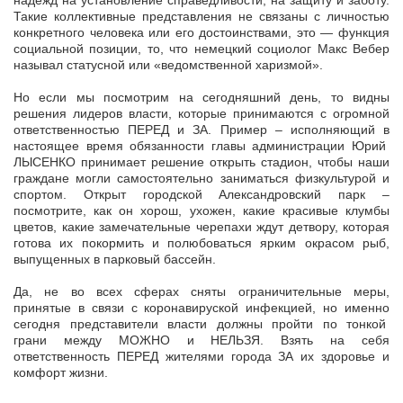
надежд на установление справедливости, на защиту и заботу.
Такие коллективные представления не связаны с личностью
конкретного человека или его достоинствами, это — функция
социальной позиции, то, что немецкий социолог Макс Вебер
называл статусной или «ведомственной харизмой».
Но если мы посмотрим на сегодняшний день, то видны
решения лидеров власти, которые принимаются с огромной
ответственностью ПЕРЕД и ЗА. Пример – исполняющий в
настоящее время обязанности главы администрации Юрий
ЛЫСЕНКО принимает решение открыть стадион, чтобы наши
граждане могли самостоятельно заниматься физкультурой и
спортом. Открыт городской Александровский парк –
посмотрите, как он хорош, ухожен, какие красивые клумбы
цветов, какие замечательные черепахи ждут детвору, которая
готова их покормить и полюбоваться ярким окрасом рыб,
выпущенных в парковый бассейн.
Да, не во всех сферах сняты ограничительные меры,
принятые в связи с коронавируской инфекцией, но именно
сегодня представители власти должны пройти по тонкой
грани между МОЖНО и НЕЛЬЗЯ. Взять на себя
ответственность ПЕРЕД жителями города ЗА их здоровье и
комфорт жизни.