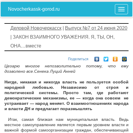
Novocherkassk-gorod.ru
Деловой Новочеркасск
|
Выпуск №7 от 24 июня 2020
| ЗАКОН ВЗАИМНОГО УВАЖЕНИЯ. Я, ТЫ, ОН,
ОНА…вместе
Поделиться
Цезарю многое непозволительно потому, что ему
дозволено все.Сенека Луций Анней
Нигде, никакая и никогда власть не пользуется особой
народной любовью. Независимо от строя и
политической системы. Просто там, где работают
демократические механизмы, ее — когда она совсем не
устраивает — народ меняет. О взаимоотношениях народа
и власти ДН и предлагает поразмышлять
Итак, самая близкая нам муниципальная власть. Ведь
местное самоуправление является первым уровнем власти и
важной формой самоорганизации граждан, обеспечивающей