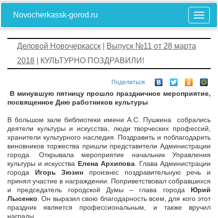
Novocherkassk-gorod.ru
Деловой Новочеркасск
|
Выпуск №11 от 28 марта
2018
| КУЛЬТУРНО ПОЗДРАВИЛИ!
Поделиться
В минувшую пятницу прошло праздничное мероприятие,
посвященное Дню работников культуры
В большом зале библиотеки имени А.С. Пушкина собрались
деятели культуры и искусства, люди творческих профессий,
хранители культурного наследия. Поздравить и поблагодарить
виновников торжества пришли представители Администрации
города. Открывала мероприятие начальник Управления
культуры и искусства
Елена Архипова
. Глава Администрации
города
Игорь Зюзин
произнес поздравительную речь и
принял участие в награждении. Поприветствовал собравшихся
и председатель городской Думы – глава города
Юрий
Лысенко
. Он выразил свою благодарность всем, для кого этот
праздник является профессиональным, и также вручил
награды.