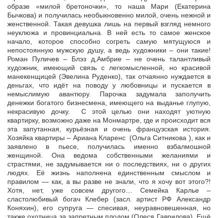
образе «милой бретоночки», то наша Мари (Екатерина
Бычкова) и получилась необыкновенно милой, очень нежной и
женственной. Такая девушка лишь на первый взгляд немного
неуклюжа и провинциальна. В ней есть то самое женское
начало, которое способно согреть самую мятущуюся и
непостоянную мужскую душу, а ведь художники – они такие!
Роман Пуличев – Блэз д,Амбрие – не очень талантливый
художник, имеющий связь с легкомысленной, но красивой
манекенщицей (Эвелина Руденко), так отчаянно нуждается в
деньгах, что идёт на поводу у любовницы и пускается в
немыслимую авантюру. Парочка задумала заполучить
денежки богатого бизнесмена, имеющего на выданье глупую,
некрасивую дочку. С этой целью они находят уютную
квартирку, возможно даже на Монмартре, где и происходит вся
эта запутанная, курьёзная и очень французская история.
Хозяйка квартиры – Ариана Кларенс (Ольга Ситникова ), как и
заявлено в пьесе, получилась именно взбалмошной
женщиной. Она ведома собственными желаниями и
страстями, не задумывается ни о последствиях, ни о других
людях. Её жизнь наполнена единственным смыслом и
правилом — как, а вы разве не знали, что я хочу вот этого?!
Хотя, нет, уже совсем другого… Семейка Карлье –
сластолюбивый богач Клебер (засл. артист РФ Александр
Коняхин), его супруга — спесивая, неуравновешенная, но
также охотница за запретным плодом (Олеся Гаврилова). Ещё