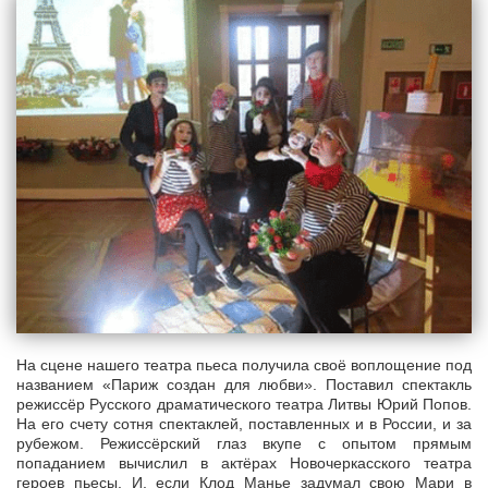
На сцене нашего театра пьеса получила своё воплощение под
названием «Париж создан для любви». Поставил спектакль
режиссёр Русского драматического театра Литвы Юрий Попов.
На его счету сотня спектаклей, поставленных и в России, и за
рубежом. Режиссёрский глаз вкупе с опытом прямым
попаданием вычислил в актёрах Новочеркасского театра
героев пьесы. И, если Клод Манье задумал свою Мари в