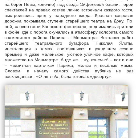
на берег Невы, конечно) под своды Эйфелевой башни. Герои
спектаклей на правах хозяев лично встречали каждого гостя,
выстроившись вряд у парадного входа. Красная ковровая
дорожка покрывала ступени старейшего театра на Дону. По
ней, словно гости Каннского фестиваля, поднимались зрители
в фойе, где с порога окунались в атмосферу колорита самого
знаменитого района Парижа – Монмартра. Выставка работ
старейшего театрального бутафора Николая Ялиты,
инсталляции в темах, состоявшихся в уходящем сезоне
премьер и даже маленькое, уютное уличное кафе, которых
множество на Монмартре. А где же… ну, конечно! – вот и они
– «визитная карточка» Парижа, милые и весёлые мимы.
Словом, к началу самого действа публика не раз
восклицавшая: «О-ля-ля!», была готова к «десерту».