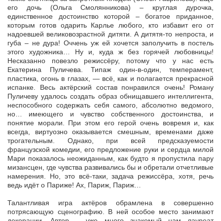
его дочь (Ольга Смолянникова) – круглая дурочка,
единственное достоинство которой – богатое приданное,
которым готов одарить Карлье любого, кто избавит его от
надоевшей великовозрастной дитяти. А дитятя-то непроста, и
губа – не дура! Оччень уж ей хочется заполучить в постель
этого художника… Ну и, куда ж без горячей любовницы!
Несказанно повезло режиссёру, потому что у нас есть
Екатерина Пуличева. Типаж один-в-один, темперамент,
пластика, огонь в глазах, — всё, как и полагается прекрасной
испанке. Весь актёрский состав понравился очень! Роману
Пуличеву удалось создать образ обнищавшего интеллигента,
неспособного содержать себя самого, абсолютно ведомого,
но… имеющего и чувство собственного достоинства, и
понятие морали. При этом его герой очень вовремя и, как
всегда, виртуозно оказывается смешным, временами даже
трогательным. Однако, при всей предсказуемости
французской комедии, его предложение руки и сердца милой
Мари показалось неожиданным, как будто я пропустила пару
мизансцен, где чувства развивались бы и обретали отчетливые
намерения. Но, это всё-таки, задача режиссёра, хотя, речь
ведь идёт о Париже! Ах, Париж, Париж…
Талантливая игра актёров обрамлена в совершенно
потрясающую сценографию. В ней особое место занимают
декорации. Автор – уже много знакомый нам лауреат