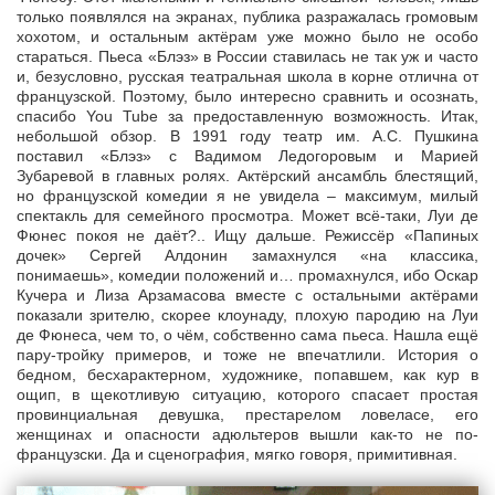
только появлялся на экранах, публика разражалась громовым
хохотом, и остальным актёрам уже можно было не особо
стараться. Пьеса «Блэз» в России ставилась не так уж и часто
и, безусловно, русская театральная школа в корне отлична от
французской. Поэтому, было интересно сравнить и осознать,
спасибо You Tube за предоставленную возможность. Итак,
небольшой обзор. В 1991 году театр им. А.С. Пушкина
поставил «Блэз» с Вадимом Ледогоровым и Марией
Зубаревой в главных ролях. Актёрский ансамбль блестящий,
но французской комедии я не увидела – максимум, милый
спектакль для семейного просмотра. Может всё-таки, Луи де
Фюнес покоя не даёт?.. Ищу дальше. Режиссёр «Папиных
дочек» Сергей Алдонин замахнулся «на классика,
понимаешь», комедии положений и… промахнулся, ибо Оскар
Кучера и Лиза Арзамасова вместе с остальными актёрами
показали зрителю, скорее клоунаду, плохую пародию на Луи
де Фюнеса, чем то, о чём, собственно сама пьеса. Нашла ещё
пару-тройку примеров, и тоже не впечатлили. История о
бедном, бесхарактерном, художнике, попавшем, как кур в
ощип, в щекотливую ситуацию, которого спасает простая
провинциальная девушка, престарелом ловеласе, его
женщинах и опасности адюльтеров вышли как-то не по-
французски. Да и сценография, мягко говоря, примитивная.