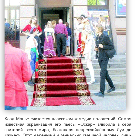
Клод Манье считается классиком комедии положений. Самая
известная экранизация его пьесы «Оскар» влюбила в себя
зрителей всего мира, благодаря непревзойдённому Луи де
Фюнесу. Этот маленький и гениально смешной человек, лишь