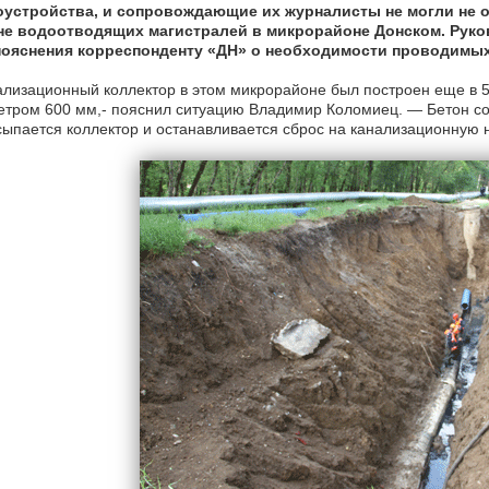
оустройства, и сопровождающие их журналисты не могли не 
не водоотводящих магистралей в микрорайоне Донском. Рук
пояснения корреспонденту «ДН» о необходимости проводимых
лизационный коллектор в этом микрорайоне был построен еще в 50
тром 600 мм,- пояснил ситуацию Владимир Коломиец. — Бетон со
ыпается коллектор и останавливается сброс на канализационную 