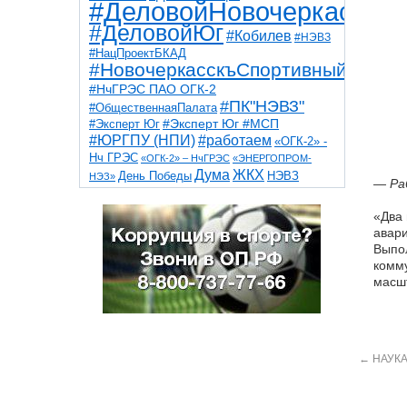
#ДеловойНовочеркасск
#ДеловойЮг
#Кобилев
#НЭВЗ
#НацПроектБКАД
#НовочеркасскъСпортивный
#НчГРЭС ПАО ОГК-2
#ПК"НЭВЗ"
#ОбщественнаяПалата
#Эксперт Юг
#Эксперт Юг #МСП
#ЮРГПУ (НПИ)
#работаем
«ОГК-2» -
Нч ГРЭС
«ОГК-2» – НчГРЭС
«ЭНЕРГОПРОМ-
Дума
ЖКХ
НЭВЗ
День Победы
НЭЗ»
— Ра
ТНТ
НчГРЭС
Победа
Собор
ТПП
благоустройство
ветераны
выборы
«Два 
дети
дороги
казаки
коррупция
космос
авари
парк
общественная палата
пожар
роща
Выпол
спорт
художники
театр
транспорт
комму
масшт
←
НАУКА