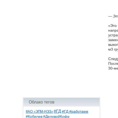
— Эт
«Это 
напра
устра
замен
выкоп
м3 гр
Следу
После
30-ме
Облако тегов
#ГД
#АО «ЭПМ-НЭЗ»
#ГД #работаем
#ДеловойКофе
#Кобилев