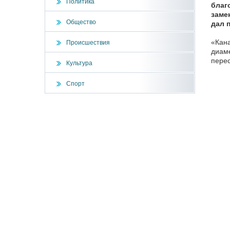
Политика
благ
заме
Общество
дал 
«Кана
Происшествия
диаме
перес
Культура
Спорт