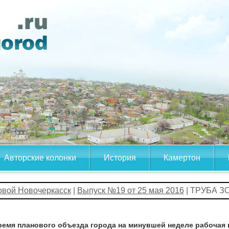
Авторские колонки
История
Камертон
овой Новочеркасск
|
Выпуск №19 от 25 мая 2016
| ТРУБА З
ремя планового объезда города на минувшей неделе рабочая 