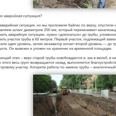
о аварийная ситуация?
аварийная ситуация, но мы проложили байпас по верху, опустили н
вляем шланг диаметром 200 мм, который перекачивает канализац
нить аварийную ситуацию, нужно «докопаться» до трубы, уложенно
ить участок трубы в 60 метров. Первый участок, подлежащий замен
али один уровень, затем экскаватор копает второй уровень — до т
унта. Он вывезен и уложен на хранение на временной площадке.
ющий этап – верх старой трубы освобождается и, как в желоб, в н
 этого весь грунт возвращается назад, выполняется благоустройст
тровому участку. Алгоритм работы по замене трубы – аналогичный