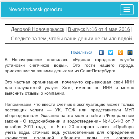
Novocherkassk-gorod.ru
Деловой Новочеркасск
|
Выпуск №16 от 4 мая 2016
|
Следите за тем, чтобы ваши деньги не смыло водой
Поделиться
В Новочеркасске появилась «Единая городская служба
установки счетчиков воды». Это гости нашего города,
приехавшие за вашими деньгами из СанктПетербурга.
Это частная организация, почему-то скрывающая свой ИНН
для получателей услуги. Хотя, именно по ИНН и можно
выяснить отзывы о компании.
Напоминаем, что ввести счетчик в эксплуатацию может только
поставщик услуги — УК, ТСЖ или представители МУП
«Горводоканал». Указание на это можно найти в Федеральном
законе «О водоснабжении и водоотведении» №416-ФЗ от 7
декабря 2011 года, п. 5 ст. 20 которого гласит: «Приборы
учета воды, сточных вод, установленные для определения
количества поданной абоненту воды по договору