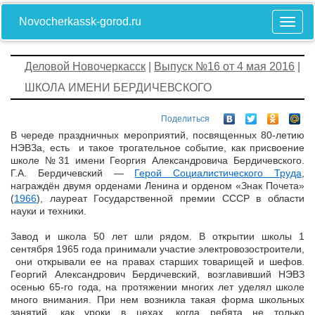
Novocherkassk-gorod.ru
Деловой Новочеркасск
|
Выпуск №16 от 4 мая 2016
|
ШКОЛА ИМЕНИ БЕРДИЧЕВСКОГО
Поделиться
В череде праздничных мероприятий, посвященных 80-летию
НЭВЗа, есть и такое трогательное событие, как присвоение
школе №31 имени Георгия Александровича Бердичевского.
Г.А. Бердичевский —
Герой Социалистического Труда
,
награждён двумя орденами Ленина и орденом «Знак Почета»
(
1966
), лауреат Государственной премии СССР в области
науки и техники.
Завод и школа 50 лет шли рядом. В открытии школы 1
сентября 1965 года принимали участие электровозостроители,
они открывали ее на правах старших товарищей и шефов.
Георгий Александрович Бердичевский, возглавивший НЭВЗ
осенью 65-го года, на протяжении многих лет уделял школе
много внимания. При нем возникла такая форма школьных
занятий, как уроки в цехах, когда ребята не только