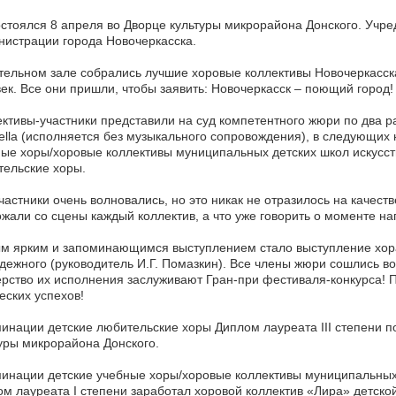
стоялся 8 апреля во Дворце культуры микрорайона Донского. Учре
истрации города Новочеркасска.
тельном зале собрались лучшие хоровые коллективы Новочеркасск
ек. Все они пришли, чтобы заявить: Новочеркасск – поющий город!
ктивы-участники представили на суд компетентного жюри по два р
ella (исполняется без музыкального сопровождения), в следующих
ые хоры/хоровые коллективы муниципальных детских школ искусс
ельские хоры.
частники очень волновались, но это никак не отразилось на каче
жали со сцены каждый коллектив, а что уже говорить о моменте на
м ярким и запоминающимся выступлением стало выступление хора
ежного (руководитель И.Г. Помазкин). Все члены жюри сошлись во 
рство их исполнения заслуживают Гран-при фестиваля-конкурса!
еских успехов!
инации детские любительские хоры Диплом лауреата III степени п
уры микрорайона Донского.
инации детские учебные хоры/хоровые коллективы муниципальных 
м лауреата I степени заработал хоровой коллектив «Лира» детско