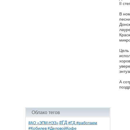
II ст
В ном
песни
Донск
лауре
Красю
микро
Цель 
испол
хоров
увере
энтуз
А сот
поздр
Облако тегов
#ГД
#АО «ЭПМ-НЭЗ»
#ГД #работаем
#ДеловойКофе
#Кобилев