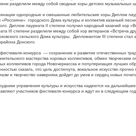
епени разделили между собой сводные хоры детских музыкальных шк
инации однородные и смешанные любительские хоры Диплом лауре
 «Россияне» городского Дома культуры и коллектив казачьей пес
ого. Диплом лауреата II степени получил народный казачий хор «
ата III степени разделили между собой хор ветеранов «Встреча др
ковского сельского Дома культуры. Дипломантом III степени стал
района Донского.
фестиваля-конкурса — сохранение и развитие отечественных трад
нительского мастерства хоровых коллективов, обмен творческим о
ых коллективов города Новочеркасска и популяризация лучших об
нностью сказать, что цель достигнута, вокальное искусство прочно 
иазм и творчество наверняка дойдет до умов и сердец новых почит
рудники управления культуры и искусства надеются на дальнейшее
авляют участников фестиваля-конкурса и ждут их в следующем го