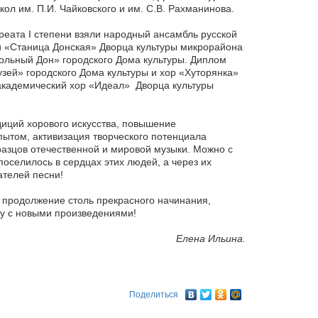
ол им. П.И. Чайковского и им. С.В. Рахманинова.
ата I степени взяли народный ансамбль русской
ни «Станица Донская» Дворца культуры микрорайона
Вольный Дон» городского Дома культуры. Диплом
узей» городского Дома культуры и хор «Хуторянка»
 академический хор «Идеал» Дворца культуры
иций хорового искусства, повышение
пытом, активизация творческого потенциала
разцов отечественной и мировой музыки. Можно с
поселилось в сердцах этих людей, а через их
ателей песни!
 продолжение столь прекрасного начинания,
ду с новыми произведениями!
Елена Ильина.
Поделиться