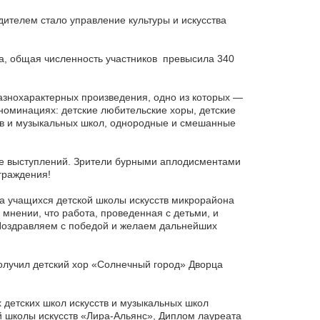
дителем стало управление культуры и искусства
а, общая численность участников превысила 340
азнохарактерных произведения, одно из которых —
 номинациях: детские любительские хоры, детские
тв и музыкальных школ, однородные и смешанные
стве выступлений. Зрители бурными аплодисментами
граждения!
 учащихся детской школы искусств микрорайона
мнении, что работа, проведенная с детьми, и
 Поздравляем с победой и желаем дальнейших
олучил детский хор «Солнечный город» Дворца
детских школ искусств и музыкальных школ
й школы искусств «Лира-Альянс», Диплом лауреата