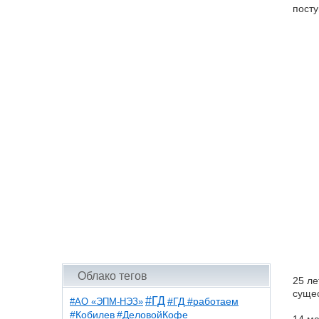
посту
Облако тегов
25 ле
сущес
#ГД
#АО «ЭПМ-НЭЗ»
#ГД #работаем
#ДеловойКофе
#Кобилев