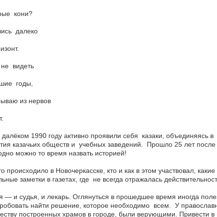
рые кони?
лись далеко
изонт.
 не видеть
шие годы,
ываю из нервов
т.
 далёком 1990 году активно проявили себя казаки, объединяясь 
тия казачьих обществ и учебных заведений. Прошло 25 лет после 
дно можно то время назвать историей!
то происходило в Новочеркасске, кто и как в этом участвовал, каки
ьные заметки в газетах, где не всегда отражалась действительнос
 — и судья, и лекарь. Оглянуться в прошедшее время иногда поле
робовать найти решение, которое необходимо всем. У православных
еству построенных храмов в городе, были верующими. Привести в п