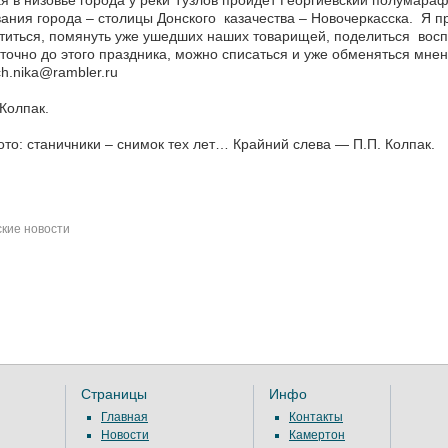
я в низовье города у реки Тузлов пройдёт Георгиевский полумар
ания города – столицы Донского казачества – Новочеркасска. Я пр
етиться, помянуть уже ушедших наших товарищей, поделиться во
точно до этого праздника, можно списаться и уже обменяться мн
h.nika@rambler.ru
Колпак.
то: станичники – снимок тех лет… Крайний слева — П.П. Колпак.
кие новости
Страницы
Инфо
Главная
Контакты
Новости
Камертон