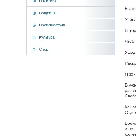
Политика
Быст
Общество
Унес
Происшествия
В гор
Культура
Чтоб
Спорт
Ушед
Раскр
Я зон
В уже
разви
Свобо
Как э
Отдел
Время
и поп
колич