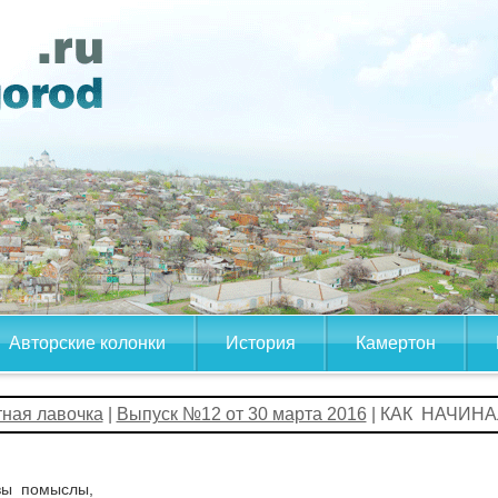
Авторские колонки
История
Камертон
тная лавочка
|
Выпуск №12 от 30 марта 2016
| КАК НАЧИН
вы помыслы,