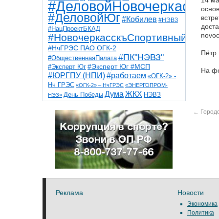
14 ма
#ДеловойНовочеркасск
основ
#ДеловойЮг
встр
#Кобилев
#НЭВЗ
доста
#НацПроектБКАД
novoc
#НовочеркасскъСпортивный
#НчГРЭС ПАО ОГК-2
Пётр 
#ПК"НЭВЗ"
#ОбщественнаяПалата
#Эксперт Юг
#Эксперт Юг #МСП
На фо
#ЮРГПУ (НПИ)
#работаем
«ОГК-2» -
Нч ГРЭС
«ОГК-2» – НчГРЭС
«ЭНЕРГОПРОМ-
Дума
ЖКХ
НЭВЗ
День Победы
НЭЗ»
ТНТ
НчГРЭС
Победа
Собор
ТПП
←
Городс
благоустройство
ветераны
выборы
дети
дороги
казаки
коррупция
космос
парк
общественная палата
пожар
роща
спорт
художники
театр
транспорт
Реклама
Новости
Экономика
Политика