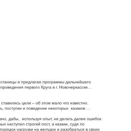
в станицы и предлагая программы дальнейшего
проведения первого Круга в г. Новочеркасске…
е ставились цели – об этом мало что известно.
ть, поступки и поведение некоторых казаков …
зно, дабы, используя опыт, не делать далее ошибок
 наступил строгий пост, а казаки, судя по
орядок нагрузки на желудок и разобраться в своих