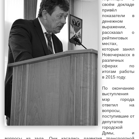
своём докладе
привёл
показатели в
денежном
выражении,
рассказал о
рейтинговых
местах,
которые занял
Новочеркасск в
различных
сферах по
итогам работы
в 2015 году.
По окончанию
выступления
мэр города
ответил на
вопросы,
поступившие от
депутатов
городской
Думы, и
вопросы из зала. Они касались развития транспортной