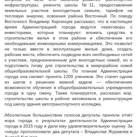
инфраструктуры, ремонта школы №11, предоставления
земельных участков многодетным семьям, тарифов на
тепловую энергию, освоения района Восточный. По поводу
Восточного Владимир Киргинцев рассказал, что в настоящее
время Администрацией города ведутся переговоры с
инвесторами, которые планируют вложить средства в
строительство жилья в этом районе и обеспечении его
необходимыми инженерными коммуникациями. Это позволит
не только ввести в эксплуатацию жилые дома, создать
рабочие места, обеспечить подводом всех необходимых сетей
к участкам, предназначенным для многодетных семей, но и
подготовить почву для строительства в микрорайоне новой
общеобразовательной школы. По планам Администрации
города она сможет принять 1200 учеников. Это станет одним
из шагов к решению важной задачи — обеспечению
возможности обучения в общеобразовательных учреждениях
города в одну смену. Также планируется, рассказал мэр,
строительство школы в районе автовокзала и реконструкция
под школу здания автотранспортного колледжа.
Абсолютным большинством голосов депутаты приняли отчёт
мэра города о результатах деятельности Администрации
города в 2015 году и дали ему удовлетворительную оценку. За
«неуд» проголосовали два депутата – Владислав Журавлев и