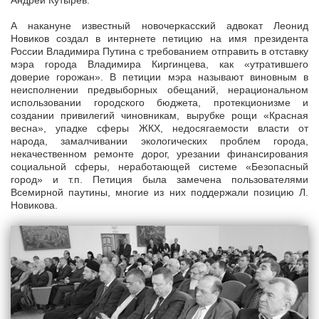
Андрей Кутырев.
А накануне известный новочеркасский адвокат Леонид
Новиков создал в интернете петицию на имя президента
России Владимира Путина с требованием отправить в отставку
мэра города Владимира Киргинцева, как «утратившего
доверие горожан». В петиции мэра называют виновным в
неисполнении предвыборных обещаний, нерациональном
использовании городского бюджета, протекционизме и
создании привилегий чиновникам, вырубке рощи «Красная
весна», упадке сферы ЖКХ, недосягаемости власти от
народа, замалчивании экологических проблем города,
некачественном ремонте дорог, урезании финансирования
социальной сферы, неработающей системе «Безопасный
город» и т.п. Петиция была замечена пользователями
Всемирной паутины, многие из них поддержали позицию Л.
Новикова.