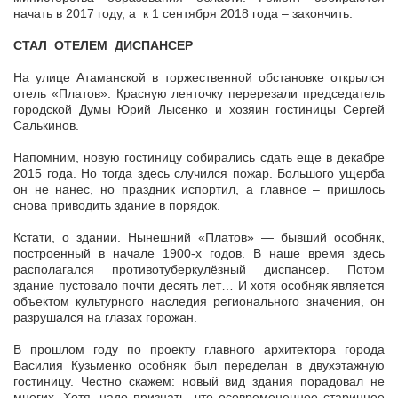
начать в 2017 году, а к 1 сентября 2018 года – закончить.
СТАЛ ОТЕЛЕМ ДИСПАНСЕР
На улице Атаманской в торжественной обстановке открылся
отель «Платов». Красную ленточку перерезали председатель
городской Думы Юрий Лысенко и хозяин гостиницы Сергей
Салькинов.
Напомним, новую гостиницу собирались сдать еще в декабре
2015 года. Но тогда здесь случился пожар. Большого ущерба
он не нанес, но праздник испортил, а главное – пришлось
снова приводить здание в порядок.
Кстати, о здании. Нынешний «Платов» — бывший особняк,
построенный в начале 1900-х годов. В наше время здесь
располагался противотуберкулёзный диспансер. Потом
здание пустовало почти десять лет… И хотя особняк является
объектом культурного наследия регионального значения, он
разрушался на глазах горожан.
В прошлом году по проекту главного архитектора города
Василия Кузьменко особняк был переделан в двухэтажную
гостиницу. Честно скажем: новый вид здания порадовал не
многих. Хотя, надо признать, что осовремененное старинное