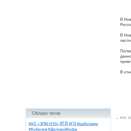
В Нов
Росто
В Нов
частн
Полиц
данно
привл
В отн
Облако тегов
←
КАК Н
#ГД
#АО «ЭПМ-НЭЗ»
#ГД #работаем
#ДеловойКофе
#Кобилев