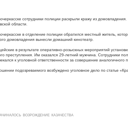
очеркасске сотрудники полиции раскрыли кражу из домовладения.
вской области.
очеркасске в отделение полиции обратился местный житель, которы
ого домовладения вынесли домашний кинотеатр.
ейские в результате оперативно-розыскных мероприятий установ
го преступления. Им оказался 29-летний мужчина. Сотрудники по
екался к уголовной ответственности за совершение аналогичного 
ошении подозреваемого возбуждено уголовное дело по статье «Кр
АЧИНАЛОСЬ ВОЗРОЖДЕНИЕ КАЗАЧЕСТВА