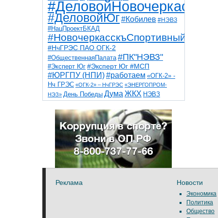
#ДеловойНовочеркасск
#ДеловойЮг
#Кобилев
#НЭВЗ
#НацПроектБКАД
#НовочеркасскъСпортивный
#НчГРЭС ПАО ОГК-2
#ПК"НЭВЗ"
#ОбщественнаяПалата
#Эксперт Юг
#Эксперт Юг #МСП
#ЮРГПУ (НПИ)
#работаем
«ОГК-2» -
Нч ГРЭС
«ОГК-2» – НчГРЭС
«ЭНЕРГОПРОМ-
Дума
ЖКХ
НЭВЗ
День Победы
НЭЗ»
ТНТ
НчГРЭС
Победа
Собор
ТПП
благоустройство
ветераны
выборы
дети
дороги
казаки
коррупция
космос
парк
общественная палата
пожар
роща
спорт
художники
театр
транспорт
Реклама
Новости
Экономика
Политика
Общество