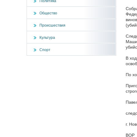
Политика
Собра
Общество
Федер
винов
(убий
Происшествия
Следс
Культура
Машин
убий
Спорт
В ход
освоб
По хо
Приго
строг
Павел
следо
г. Но
ВОР 