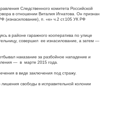
правления Следственного комитета Российской
овора в отношении Виталия Игнатова. Он признан
 (изнасилование), п. «к» ч.2 ст.105 УК РФ
дясь в районе гаражного кооператива по улице
тельницу, совершил ее изнасилование, а затем —
 отбывал наказание за разбойное нападение и
пления — в марте 2015 года.
ечения в виде заключения под стражу.
в лишения свободы в исправительной колонии