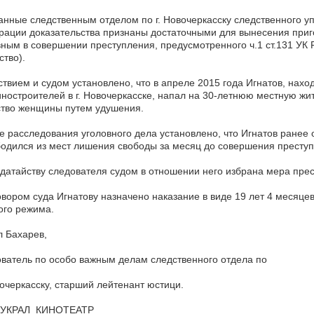
нные следственным отделом по г. Новочеркасску следственного у
ации доказательства признаны достаточными для вынесения приг
ным в совершении преступления, предусмотренного ч.1 ст.131 УК РФ
ство).
твием и судом установлено, что в апреле 2015 года Игнатов, нахо
остроителей в г. Новочеркасске, напал на 30-летнюю местную жи
ство женщины путем удушения.
е расследования уголовного дела установлено, что Игнатов ранее
одился из мест лишения свободы за месяц до совершения престу
датайству следователя судом в отношении него избрана мера прес
вором суда Игнатову назначено наказание в виде 19 лет 4 месяце
ого режима.
 Бахарев,
ватель по особо важным делам следственного отдела по
вочеркасску, старший лейтенант юстици.
УКРАЛ КИНОТЕАТР