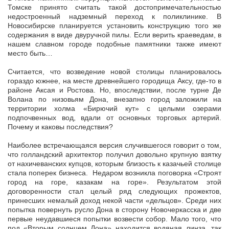
Томске принято считать такой достопримечательностью
недостроенный надземный переход к поликлинике. В
Новосибирске планируется установить конструкцию того же
содержания в виде двуручной пилы. Если верить краеведам, в
нашем славном городе подобные памятники также имеют
место быть…
Считается, что возведение новой столицы планировалось
гораздо южнее, на месте древнейшего городища Аксу, где-то в
районе Аксая и Ростова. Но, впоследствии, после турне Де
Волана по низовьям Дона, внезапно город заложили на
территории холма «Бирючий кут» с целыми озерами
подпочвенных вод, вдали от основных торговых артерий.
Почему и каковы последствия?
Наиболее встречающаяся версия случившегося говорит о том,
что голландский архитектор получил довольно крупную взятку
от нахичеванских купцов, которым близость к казачьей столице
стала поперек бизнеса. Недаром возникла поговорка «Строят
город на горе, казакам на горе». Результатом этой
договоренности стал целый ряд следующих прожектов,
принесших немалый доход некой части «дельцов». Среди них
попытка повернуть русло Дона в сторону Новочеркасска и две
первые неудавшиеся попытки возвести собор. Мало того, что
под «Вторым солнцем Дона» находится водяная линза, так