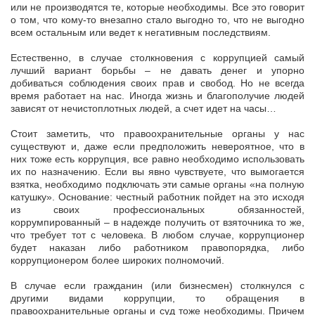
или не производятся те, которые необходимы. Все это говорит
о том, что кому-то внезапно стало выгодно то, что не выгодно
всем остальным или ведет к негативным последствиям.
Естественно, в случае столкновения с коррупцией самый
лучший вариант борьбы – не давать денег и упорно
добиваться соблюдения своих прав и свобод. Но не всегда
время работает на нас. Иногда жизнь и благополучие людей
зависят от нечистоплотных людей, а счет идет на часы…
Стоит заметить, что правоохранительные органы у нас
существуют и, даже если предположить невероятное, что в
них тоже есть коррупция, все равно необходимо использовать
их по назначению. Если вы явно чувствуете, что вымогается
взятка, необходимо подключать эти самые органы «на полную
катушку». Основание: честный работник пойдет на это исходя
из своих профессиональных обязанностей,
коррумпированный – в надежде получить от взяточника то же,
что требует тот с человека. В любом случае, коррупционер
будет наказан либо работником правопорядка, либо
коррупционером более широких полномочий.
В случае если гражданин (или бизнесмен) столкнулся с
другими видами коррупции, то обращения в
правоохранительные органы и суд тоже необходимы. Причем