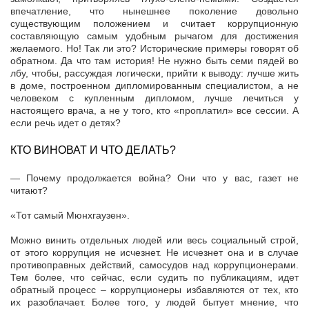
впечатление, что нынешнее поколение довольно
существующим положением и считает коррупционную
составляющую самым удобным рычагом для достижения
желаемого. Но! Так ли это? Исторические примеры говорят об
обратном. Да что там история! Не нужно быть семи пядей во
лбу, чтобы, рассуждая логически, прийти к выводу: лучше жить
в доме, построенном дипломированным специалистом, а не
человеком с купленным дипломом, лучше лечиться у
настоящего врача, а не у того, кто «проплатил» все сессии. А
если речь идет о детях?
КТО ВИНОВАТ И ЧТО ДЕЛАТЬ?
— Почему продолжается война? Они что у вас, газет не
читают?
«Тот самый Мюнхгаузен».
Можно винить отдельных людей или весь социальный строй,
от этого коррупция не исчезнет. Не исчезнет она и в случае
противоправных действий, самосудов над коррупционерами.
Тем более, что сейчас, если судить по публикациям, идет
обратный процесс – коррупционеры избавляются от тех, кто
их разоблачает. Более того, у людей бытует мнение, что