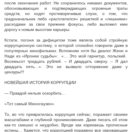
после окончания работ. Не сохранилось никаких документов,
обосновывающих и подтверждающих огромные траты
средств, но ходят противоречивые слухи, о том, что
градоначальник либо «расплатился» решеткой и «лишними»
расходами за свои прежние фокусы, либо выложил ими
дорогу к новым высотам карьеры.
Кстати, погоня за дефицитом тоже являла собой стройную
коррупционную систему, о которой спокойно говорили даже в
популярных кинофильмах. Вспомним хотя бы диалог Жени и
Нади из «Иронии судьбы»: «… Это мой гарнитур, польский.
Восемьсот тридцать рублей. – И двадцать сверху. – Я дал
двадцать пять…». Это не вызвало отторжение даже у
цензуры!!!
НОВЕЙШАЯ ИСТОРИЯ КОРРУПЦИИ
— Правдой нельзя оскорбить…
«Тот самый Мюнхгаузен».
То, во что превратилась коррупция сейчас, поражает своими
масштабами и глубиной проникновения. Даже писать об этом
как-то смешно и неудобно. Вроде как изрекаешь прописные
истины… Кажется, что коррупцией поражено все окружающее