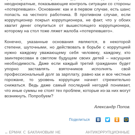
неоднократные, показывающие контроль ситуации со стороны
«потерпевших». Основание: как и в первом случае, есть шанс
попасть на честного работника. В противном случае, если
коррупционер покрыл коррупционера, не факт, что у обоих
хватит денег откупиться от вышестоящего коррупционера,
которому на стол тоже ляжет жалоба «потерпевшего».
Конечно, указанные основания являются, в некоторой
степени, шуточными, но действовать в борьбе с коррупцией
нужно каждому уважающему себя человеку, каждому, кто
заинтересован в светлом будущем своих детей – насущная
необходимость. Даже если каждый третий гражданин будет
упорно заставлять взяточников исполнять свой
профессиональный долг за зарплату, равно как и все честные
горожане, то уровень коррупции начнет стремительно
снижаться. Ведь даже самый последний негодяй понимает,
что иные суммы не стоят тех проблем, которые из-за них могут
возникнуть. Попробуем?
Александр Попов.
Поделиться
←
ЕРМАК С БАКЛАНОВЫМ НЕ
АНТИКОРРУПЦИОННЫЕ