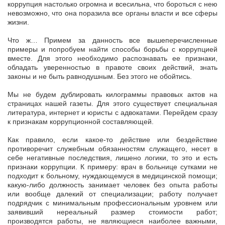
коррупция настолько огромна и всесильна, что бороться с нею
невозможно, что она поразила все органы власти и все сферы
жизни.
Что ж… Примем за данность все вышеперечисленные
примеры и попробуем найти способы борьбы с коррупцией
вместе. Для этого необходимо распознавать ее признаки,
обладать уверенностью в правоте своих действий, знать
законы и не быть равнодушным. Без этого не обойтись.
Мы не будем дублировать килограммы правовых актов на
страницах нашей газеты. Для этого существует специальная
литература, интернет и юристы с адвокатами. Перейдем сразу
к признакам коррупционной составляющей.
Как правило, если какое-то действие или бездействие
противоречит служебным обязанностям служащего, несет в
себе негативные последствия, лишено логики, то это и есть
признаки коррупции. К примеру: врач в больнице сутками не
подходит к больному, нуждающемуся в медицинской помощи;
какую-либо должность занимает человек без опыта работы
или вообще далекий от специализации; работу получает
подрядчик с минимальным профессиональным уровнем или
заявивший нереальный размер стоимости работ;
производятся работы, не являющиеся наиболее важными,