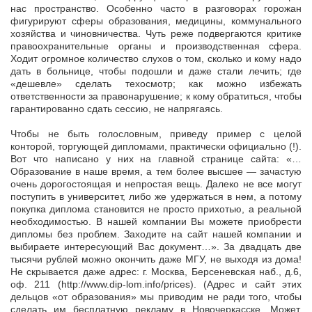
нас пространство. Особенно часто в разговорах горожан
фигурируют сферы образования, медицины, коммунального
хозяйства и чиновничества. Чуть реже подвергаются критике
правоохранительные органы и производственная сфера.
Ходит огромное количество слухов о том, сколько и кому надо
дать в больнице, чтобы подошли и даже стали лечить; где
«дешевле» сделать техосмотр; как можно избежать
ответственности за правонарушение; к кому обратиться, чтобы
гарантированно сдать сессию, не напрягаясь.
Чтобы не быть голословным, приведу пример с целой
конторой, торгующей дипломами, практически официально (!).
Вот что написано у них на главной странице сайта: «…
Образование в наше время, а тем более высшее — зачастую
очень дорогостоящая и непростая вещь. Далеко не все могут
поступить в университет, либо же удержаться в нем, а потому
покупка диплома становится не просто прихотью, а реальной
необходимостью. В нашей компании Вы можете приобрести
дипломы без проблем. Заходите на сайт нашей компании и
выбираете интересующий Вас документ…». За двадцать две
тысячи рублей можно окончить даже МГУ, не выходя из дома!
Не скрывается даже адрес: г. Москва, Берсеневская наб., д.6,
оф. 211 (http://www.dip-lom.info/prices). (Адрес и сайт этих
дельцов «от образования» мы приводим не ради того, чтобы
сделать им бесплатную рекламу в Новочеркасске. Может,