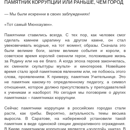
ПАМЯТНИК КОРРУПЦИИ ИЛИ РАНЬШЕ, ЧЕМ ГОРОД
— Мы были искренни в своих заблуждениях!
«Тот самый Мюнхаузен».
Памятники ставились всегда. С тех пор, как человек смог
сделать камнем царапину на другом камне, он стал
увековечивать модные, на тот момент, образы. Сначала это
были великие боги, затем великие события и короли, в
советское время королей сменили герои, положившие жизнь
за Родину или на ее благо. А когда эпоха героев закончилась,
их сменили скульптуры мульти- и киногероев. Новейшее
время стало эрой памятников явлениям или, не побоюсь этого
слова, проявлениям. К примеру, памятник Учительнице. Это
не памятник какому-то определенному педагогу, а символ
отношения, которое должно присутствовать у преподавателей
к ученикам и наоборот. Но сегодня мы поговорим о других
памятниках – памятниках коррупции.
Сейчас памятники коррупции в российских городах стали
расти, как грибы. Вероятно, актуальность темы весьма
выросла. В Саратове, на набережной установили такой
памятник в виде одинокой секции декоративного ограждения.
В Киеве памятником коррупции является «золотой» унитаз. В