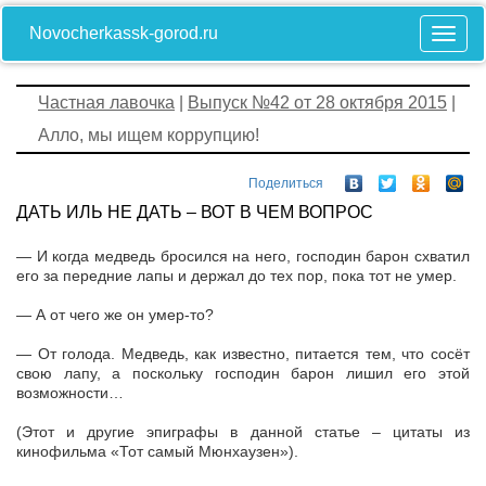
Novocherkassk-gorod.ru
Частная лавочка
|
Выпуск №42 от 28 октября 2015
|
Алло, мы ищем коррупцию!
Поделиться
ДАТЬ ИЛЬ НЕ ДАТЬ – ВОТ В ЧЕМ ВОПРОС
— И когда медведь бросился на него, господин барон схватил
его за передние лапы и держал до тех пор, пока тот не умер.
— А от чего же он умер-то?
— От голода. Медведь, как известно, питается тем, что сосёт
свою лапу, а поскольку господин барон лишил его этой
возможности…
(Этот и другие эпиграфы в данной статье – цитаты из
кинофильма «Тот самый Мюнхаузен»).