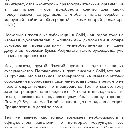
заинтересуются «конторой» правоохранительные органы? Не
в том плане, чтобы приобрести кое-что для своих
недоучившихся сотрудников, а чтобы в плане борьбы с
коррупций найти и обезвредить! – Комментарий редактора
«ЧЛ»).
Насколько известно из публикаций в СМИ, наш город тоже не
избежал руководителей с «липовыми» дипломами в сфере
руководства предприятиями жизнеобеспечения и даже
депутатов городской Думы. Результаты такого руководства уже
начинают проявляться.
Или, скажем, другой близкий пример – один из наших
супермаркетов. Поговаривали и даже писали в СМИ, что один
из крупнейших магазинов Новочеркасска не имеет очистных
сооружений и сбрасывает свои нечистоты прямо в реку, что не
просто отвратительно, но и запрещено. Тем не менее, тему
замяли, реакции не последовало. А если и последовала, то
тихая, неизвестная подавляющему большинству горожан.
Почему? Ведь это хлеб и обязанность целого ряда инспекций!
Предположения делайте сами.
Тем не менее, как только возникает необходимость в
официальном заявлении о примерах коррупции, все
замолкают, притворяясь глухо-слепо-немыми. Создается