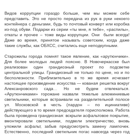
Видов коррупции гораздо больше, чем мы можем себе
представить. Это не просто передача из рук в руки некоего
контейнера с деньгами, будь то почтовый конверт или коробка
из-под обуви. Подарки из серии «ты мне, я тебе», «распилы»,
откаты и прочее – тоже виды коррупции. Они были всегда!
Даже во время, принятое называть советским, когда даже
такие службы, как ОБХСС, считались еще неподкупными.
Старожилы города помнят такое явление, как «арутюнчики».
Для более молодых людей поясню. В Новочеркасске был
реализован один грандиозный проект по подсветке
центральной улицы. Грандиозный не только по цене, но и по
бесполезности. Приблизительно в то же время исчезает
настоящее произведение искусства — кованая решетка вокруг
Алексанровского сада… Но не будем отвлекаться.
«Арутюнчиками» горожане назвали тяжелые алюминиевые
светильники, которые встраивали на разделительной полосе
ул. Московской в честь (пардон – по ициниативе)
действующего в то время председателя горисполкома. Работа
была проведена грандиозная: вскрыли асфальтовое покрытие,
вмонтировали светильники, подвели электричество, вновь
уложили асфальт, забыв предусмотреть замену лампочек.
Естественно, последний светильник погас навсегда через год