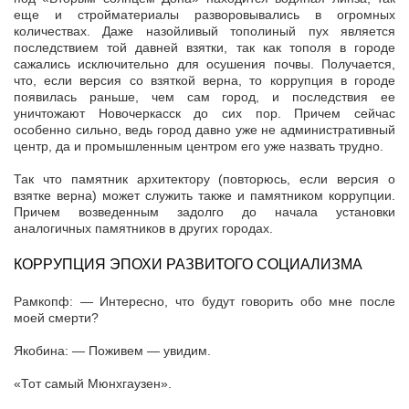
еще и стройматериалы разворовывались в огромных
количествах. Даже назойливый тополиный пух является
последствием той давней взятки, так как тополя в городе
сажались исключительно для осушения почвы. Получается,
что, если версия со взяткой верна, то коррупция в городе
появилась раньше, чем сам город, и последствия ее
уничтожают Новочеркасск до сих пор. Причем сейчас
особенно сильно, ведь город давно уже не административный
центр, да и промышленным центром его уже назвать трудно.
Так что памятник архитектору (повторюсь, если версия о
взятке верна) может служить также и памятником коррупции.
Причем возведенным задолго до начала установки
аналогичных памятников в других городах.
КОРРУПЦИЯ ЭПОХИ РАЗВИТОГО СОЦИАЛИЗМА
Рамкопф: — Интересно, что будут говорить обо мне после
моей смерти?
Якобина: — Поживем — увидим.
«Тот самый Мюнхгаузен».