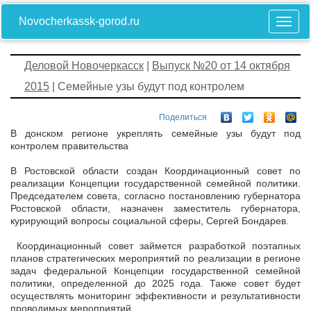
Novocherkassk-gorod.ru
Деловой Новочеркасск
|
Выпуск №20 от 14 октября
2015
| Cемейные узы будут под контролем
Поделиться
В донском регионе укреплять семейные узы будут под
контролем правительства
В Ростовской области создан Координационный совет по
реализации Концепции государственной семейной политики.
Председателем совета, согласно постановлению губернатора
Ростовской области, назначен заместитель губернатора,
курирующий вопросы социальной сферы, Сергей Бондарев.
Координационный совет
займется
разработкой поэтапных
планов стратегических мероприятий по реализации в регионе
задач федеральной Концепции государственной семейной
политики, определенной до 2025 года. Также совет будет
осуществлять мониторинг эффективности и результативности
проводимых мероприятий.