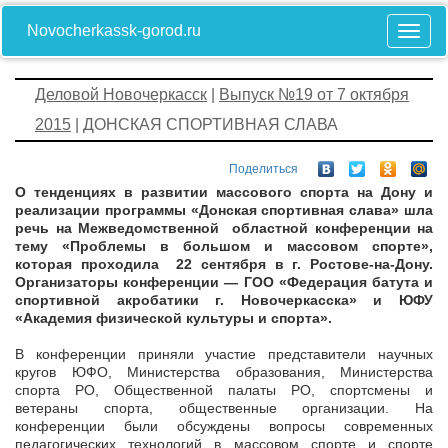
Novocherkassk-gorod.ru
Деловой Новочеркасск
|
Выпуск №19 от 7 октября
2015
| ДОНСКАЯ СПОРТИВНАЯ СЛАВА
Поделиться
О тенденциях в развитии массового спорта на Дону и
реализации программы «Донская спортивная слава» шла
речь на Межведомственной областной конференции на
тему «Проблемы в большом и массовом спорте»,
которая проходила 22 сентября в г. Ростове-на-Дону.
Организаторы конференции — ГОО «Федерация батута и
спортивной акробатики г. Новочеркасска» и ЮФУ
«Академия физической культуры и спорта».
В конференции приняли участие представители научных
кругов ЮФО, Министерства образования, Министерства
спорта РО, Общественной палаты РО, спортсмены и
ветераны спорта, общественные организации. На
конференции были обсуждены вопросы современных
педагогических технологий в массовом спорте и спорте