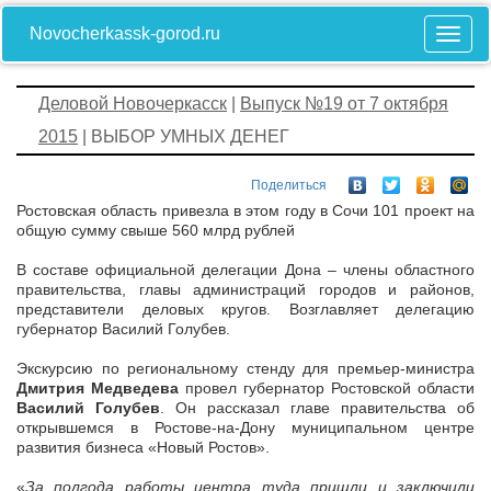
Novocherkassk-gorod.ru
Деловой Новочеркасск
|
Выпуск №19 от 7 октября
2015
| ВЫБОР УМНЫХ ДЕНЕГ
Поделиться
Ростовская область привезла в этом году в Сочи 101 проект на
общую сумму свыше 560 млрд рублей
В составе официальной делегации Дона – члены областного
правительства, главы администраций городов и районов,
представители деловых кругов. Возглавляет делегацию
губернатор Василий Голубев.
Экскурсию по региональному стенду для премьер-министра
Дмитрия Медведева
провел губернатор Ростовской области
Василий Голубев
. Он рассказал главе правительства об
открывшемся в Ростове-на-Дону муниципальном центре
развития бизнеса «Новый Ростов».
«
За полгода работы центра туда пришли и заключили