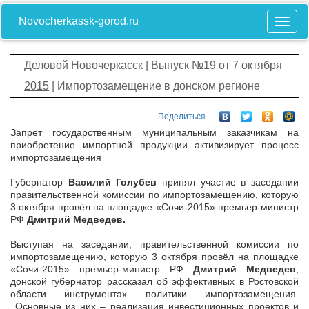
Novocherkassk-gorod.ru
Деловой Новочеркасск
|
Выпуск №19 от 7 октября
2015
| Импортозамещение в донском регионе
Поделиться
Запрет государственным муниципальным заказчикам на
приобретение импортной продукции активизирует процесс
импортозамещения
Губернатор
Василий Голубев
принял участие в заседании
правительственной комиссии по импортозамещению, которую
3 октября провёл на площадке «Сочи-2015» премьер-министр
РФ
Дмитрий Медведев.
Выступая на заседании, правительственной комиссии по
импортозамещению, которую 3 октября провёл на площадке
«Сочи-2015» премьер-министр РФ
Дмитрий Медведев
,
донской губернатор рассказал об эффективных в Ростовской
области инструментах политики импортозамещения.
Основные из них – реализация инвестиционных проектов и